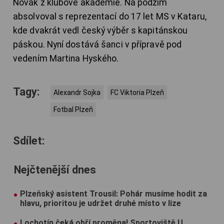
Novák z klubové akademie. Na podzim
absolvoval s reprezentací do 17 let MS v Kataru,
kde dvakrát vedl český výběr s kapitánskou
páskou. Nyní dostává šanci v přípravě pod
vedením Martina Hyského.
Tagy:
Alexandr Sojka
FC Viktoria Plzeň
Fotbal Plzeň
Sdílet:
Nejčtenější dnes
Plzeňský asistent Trousil: Pohár musíme hodit za
hlavu, prioritou je udržet druhé místo v lize
Lochotín čeká obří proměna! Sportoviště U