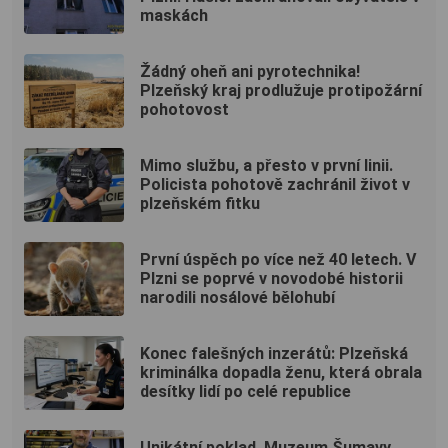
maskách
Žádný oheň ani pyrotechnika!
Plzeňský kraj prodlužuje protipožární
pohotovost
Mimo službu, a přesto v první linii.
Policista pohotově zachránil život v
plzeňském fitku
První úspěch po více než 40 letech. V
Plzni se poprvé v novodobé historii
narodili nosálové bělohubí
Konec falešných inzerátů: Plzeňská
kriminálka dopadla ženu, která obrala
desítky lidí po celé republice
Unikátní poklad. Muzeum Šumavy