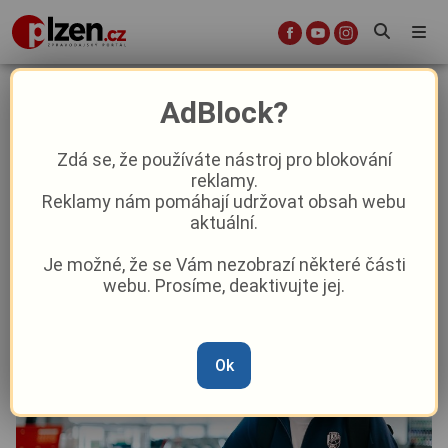
Záložník Sojka se vrátil do Plzně, s
AdBlock?
týmem odletí na soustředění
Zdá se, že používáte nástroj pro blokování
reklamy.
Aktuality
Sport
Reklamy nám pomáhají udržovat obsah webu
aktuální.
Od
Marie Osvaldová
–
5. 1.
|
10:16
Je možné, že se Vám nezobrazí některé části
webu. Prosíme, deaktivujte jej.
Ok