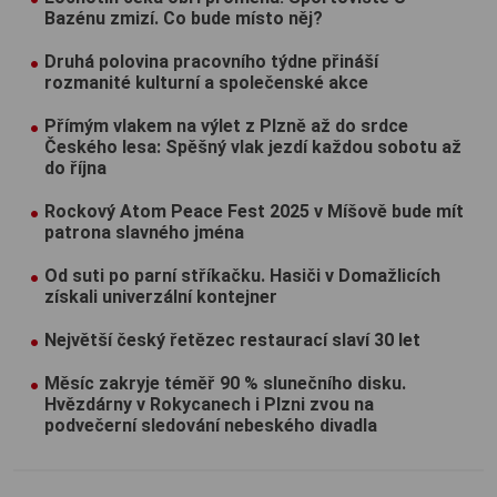
Bazénu zmizí. Co bude místo něj?
Druhá polovina pracovního týdne přináší
rozmanité kulturní a společenské akce
Přímým vlakem na výlet z Plzně až do srdce
Českého lesa: Spěšný vlak jezdí každou sobotu až
do října
Rockový Atom Peace Fest 2025 v Míšově bude mít
patrona slavného jména
Od suti po parní stříkačku. Hasiči v Domažlicích
získali univerzální kontejner
Největší český řetězec restaurací slaví 30 let
Měsíc zakryje téměř 90 % slunečního disku.
Hvězdárny v Rokycanech i Plzni zvou na
podvečerní sledování nebeského divadla