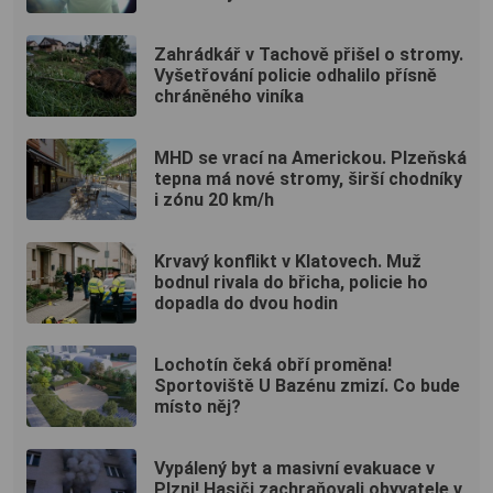
Zahrádkář v Tachově přišel o stromy.
Vyšetřování policie odhalilo přísně
chráněného viníka
MHD se vrací na Americkou. Plzeňská
tepna má nové stromy, širší chodníky
i zónu 20 km/h
Krvavý konflikt v Klatovech. Muž
bodnul rivala do břicha, policie ho
dopadla do dvou hodin
Lochotín čeká obří proměna!
Sportoviště U Bazénu zmizí. Co bude
místo něj?
Vypálený byt a masivní evakuace v
Plzni! Hasiči zachraňovali obyvatele v