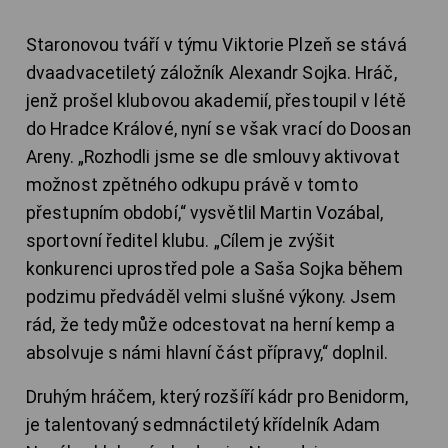
Staronovou tváří v týmu Viktorie Plzeň se stává
dvaadvacetiletý záložník Alexandr Sojka. Hráč,
jenž prošel klubovou akademií, přestoupil v létě
do Hradce Králové, nyní se však vrací do Doosan
Areny. „Rozhodli jsme se dle smlouvy aktivovat
možnost zpětného odkupu právě v tomto
přestupním období,“ vysvětlil Martin Vozábal,
sportovní ředitel klubu. „Cílem je zvýšit
konkurenci uprostřed pole a Saša Sojka během
podzimu předváděl velmi slušné výkony. Jsem
rád, že tedy může odcestovat na herní kemp a
absolvuje s námi hlavní část přípravy,“ doplnil.
Druhým hráčem, který rozšíří kádr pro Benidorm,
je talentovaný sedmnáctiletý křídelník Adam