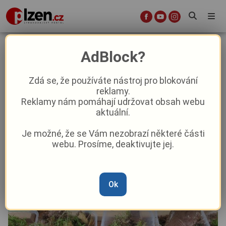
Výstava hub na Sofronce nabídne
AdBlock?
desítky druhů a rady od mykologa
Zdá se, že používáte nástroj pro blokování
reklamy.
Aktuality
Kultura
Z Plzně
Reklamy nám pomáhají udržovat obsah webu
aktuální.
Od
Peggy Kýrová
–
25. 6. 2025
|
06:19
Je možné, že se Vám nezobrazí některé části
webu. Prosíme, deaktivujte jej.
Ok