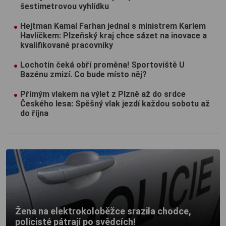
šestimetrovou vyhlídku
Hejtman Kamal Farhan jednal s ministrem Karlem
Havlíčkem: Plzeňský kraj chce sázet na inovace a
kvalifikované pracovníky
Lochotín čeká obří proměna! Sportoviště U
Bazénu zmizí. Co bude místo něj?
Přímým vlakem na výlet z Plzně až do srdce
Českého lesa: Spěšný vlak jezdí každou sobotu až
do října
Žena na elektrokoloběžce srazila chodce,
policisté pátrají po svědcích!