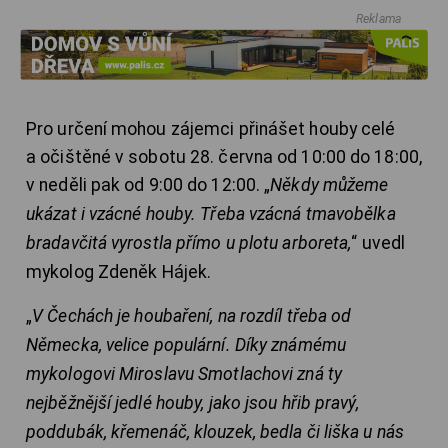
Reklama
Pro určení mohou zájemci přinášet houby celé
a očištěné v sobotu 28. června od 10:00 do 18:00,
v neděli pak od 9:00 do 12:00. „
Někdy můžeme
ukázat i vzácné houby. Třeba vzácná tmavobělka
bradavčitá vyrostla přímo u plotu arboreta,
“ uvedl
mykolog Zdeněk Hájek.
„
V Čechách je houbaření, na rozdíl třeba od
Německa, velice populární. Díky známému
mykologovi Miroslavu Smotlachovi zná ty
nejběžnější jedlé houby, jako jsou hřib pravý,
poddubák, křemenáč, klouzek, bedla či liška u nás