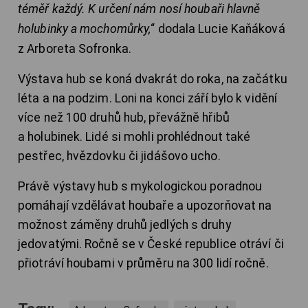
téměř každý. K určení nám nosí houbaři hlavně
holubinky a mochomůrky,
“ dodala Lucie Kaňáková
z Arboreta Sofronka.
Výstava hub se koná dvakrát do roka, na začátku
léta a na podzim. Loni na konci září bylo k vidění
více než 100 druhů hub, převážně hřibů
a holubinek. Lidé si mohli prohlédnout také
pestřec, hvězdovku či jidášovo ucho.
Právě výstavy hub s mykologickou poradnou
pomáhají vzdělávat houbaře a upozorňovat na
možnost záměny druhů jedlých s druhy
jedovatými. Ročně se v České republice otráví či
přiotráví houbami v průměru na 300 lidí ročně.