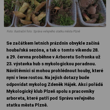
Foto: Ilustrační foto: Správa veřejného statku města Plzně
Se začátkem letních prázdnin obvykle začíná
houbařská sezóna, a tak o tomto víkendu 28.
a 29. června proběhne v Arboretu Sofronka už
23. výstavka hub s mykologickou poradnou.
Návštěvníci si mohou prohlédnout houby, které
nyní v lese rostou. Na jejich dotazy bude
odpovídat mykolog Zdeněk Hájek. Akci pořádá
Mykologický klub Plzeň spolu s pracovníky
arboreta, které patří pod Správu veřejného
statku města Plzně.