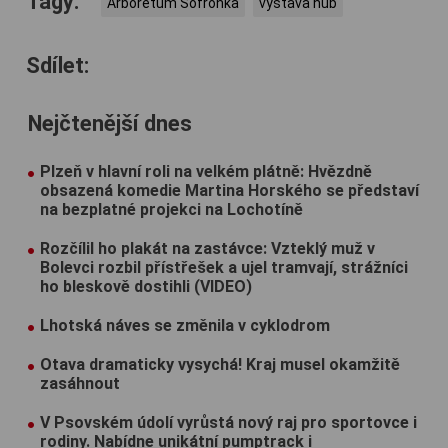
Tagy:
Arboretum Sofronka
výstava hub
Sdílet:
Nejčtenější dnes
Plzeň v hlavní roli na velkém plátně: Hvězdně
obsazená komedie Martina Horského se představí
na bezplatné projekci na Lochotíně
Rozčílil ho plakát na zastávce: Vzteklý muž v
Bolevci rozbil přístřešek a ujel tramvají, strážníci
ho bleskově dostihli (VIDEO)
Lhotská náves se změnila v cyklodrom
Otava dramaticky vysychá! Kraj musel okamžitě
zasáhnout
V Psovském údolí vyrůstá nový raj pro sportovce i
rodiny. Nabídne unikátní pumptrack i