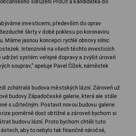
 občanského sdružení ProCit a kandidátka do
abýváme investicemi, především do oprav
 "Bezduché škrty v době poklesu po koronaviru
. Máme jasnou koncepci rychlé obnovy silnic
ostezek. Intenzivně na všech těchto investicích
udržet systém veřejné dopravy a zvýšit úroveň
ých souprav," apeluje Pavel Čížek, náměstek
dí zchátralá budova městských lázní. Zároveň už
nové budovy Západočeské galerie, která ale stále
emné s užitečným. Postavit novou budovu galerie
 krize poměrně dost obtížné a zároveň bychom si
átrat budovu lázní. Proto bychom chtěli tuto
částech, aby to nebylo tak finančně náročné,