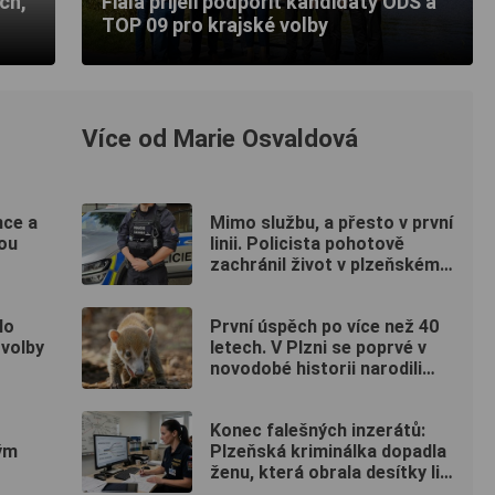
ch,
Fiala přijeli podpořit kandidáty ODS a
TOP 09 pro krajské volby
Více od Marie Osvaldová
nce a
Mimo službu, a přesto v první
ou
linii. Policista pohotově
zachránil život v plzeňském
fitku
lo
První úspěch po více než 40
 volby
letech. V Plzni se poprvé v
novodobé historii narodili
nosálové bělohubí
Konec falešných inzerátů:
ým
Plzeňská kriminálka dopadla
ženu, která obrala desítky lidí
po celé republice