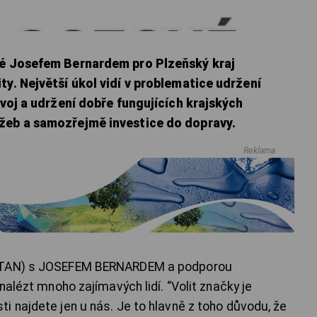
né Josefem Bernardem pro Plzeňský kraj
ty. Největší úkol vidí v problematice udržení
zvoj a udržení dobře fungujících krajských
užeb a samozřejmě investice do dopravy.
Reklama
(STAN) s JOSEFEM BERNARDEM a podporou
nalézt mnoho zajímavých lidí. “Volit značky je
i najdete jen u nás. Je to hlavně z toho důvodu, že