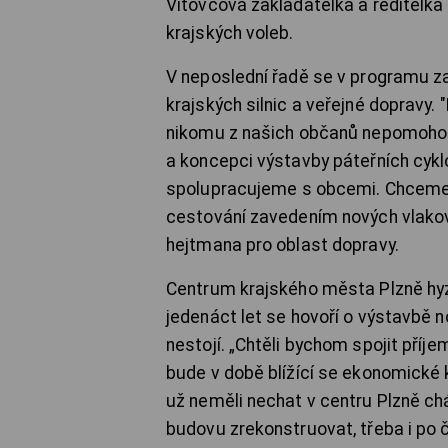
Vítovcová zakladatelka a ředitelka
krajských voleb.
V neposlední řadě se v programu z
krajských silnic a veřejné dopravy.
nikomu z našich občanů nepomohou
a koncepci výstavby páteřních cykl
spolupracujeme s obcemi. Chceme 
cestování zavedením nových vlakov
hejtmana pro oblast dopravy.
Centrum krajského města Plzně hyz
jedenáct let se hovoří o výstavbě 
nestojí. „Chtěli bychom spojit příj
bude v době blížící se ekonomické
už neměli nechat v centru Plzně ch
budovu zrekonstruovat, třeba i po 