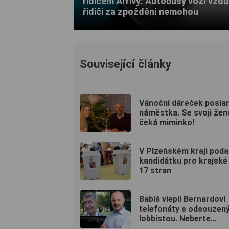
řidičem Arrivy: Autobusy vozí vzdu
řidiči za zpoždění nemohou
Související články
Vánoční dáreček posla
náměstka. Se svoji žen
čeká miminko!
V Plzeňském kraji poda
kandidátku pro krajské
17 stran
Babiš vlepil Bernardovi
telefonáty s odsouzen
lobbistou. Neberte...