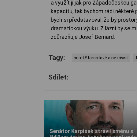
a využít ji jak pro Západočeskou g
kapacitu, tak bychom rádi některé pr
bych si představoval, že by prostor
dramatickou výuku. Z lázní by se mo
zdůrazňuje Josef Bernard.
Tagy:
hnutí Starostové a nezávislí
J
Sdílet:
Senátor Karpíšek strávil směnu s