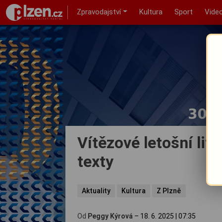
Zpravodajství
Kultura
Sport
Vide
Vítězové letošní lite
texty
Aktuality
Kultura
Z Plzně
Od
Peggy Kýrová
–
18. 6. 2025
|
07:35