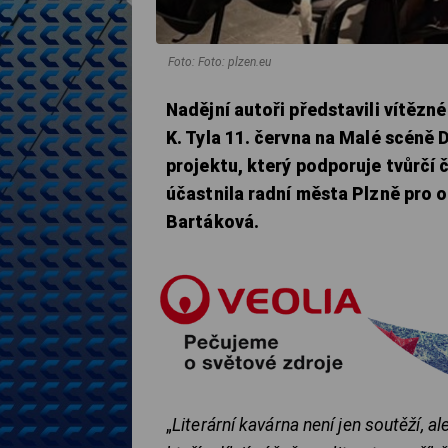
Foto: Foto: plzen.eu
Nadějní autoři představili vítězné
K. Tyla 11. června na Malé scéně 
projektu, který podporuje tvůrčí 
účastnila radní města Plzně pro o
Bartáková.
„
Literární kavárna není jen soutěží, 