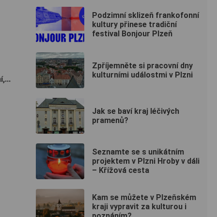
Podzimní sklizeň frankofonní
kultury přinese tradiční
festival Bonjour Plzeň
Zpříjemněte si pracovní dny
kulturními událostmi v Plzni
...
Jak se baví kraj léčivých
pramenů?
Seznamte se s unikátním
projektem v Plzni Hroby v dáli
– Křížová cesta
Kam se můžete v Plzeňském
kraji vypravit za kulturou i
poznáním?