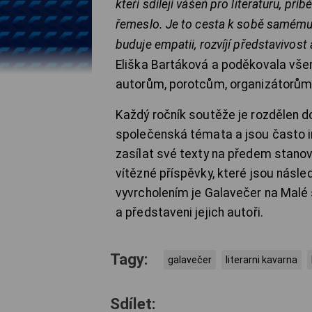
kteří sdílejí vášeň pro literaturu, příb
řemeslo. Je to cesta k sobě samému
buduje empatii, rozvíjí představivost 
Eliška Bartáková a poděkovala všem,
autorům, porotcům, organizátorům i
Každý ročník soutěže je rozdělen do 
společenská témata a jsou často 
zasílat své texty na předem stano
vítězné příspěvky, které jsou násl
vyvrcholením je Galavečer na Malé
a představeni jejich autoři.
Tagy:
galavečer
literarni kavarna
Sdílet: