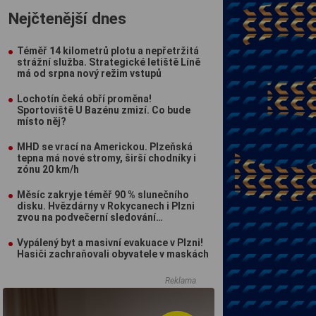
Nejčtenější dnes
Téměř 14 kilometrů plotu a nepřetržitá
strážní služba. Strategické letiště Líně
má od srpna nový režim vstupů
Lochotín čeká obří proměna!
Sportoviště U Bazénu zmizí. Co bude
místo něj?
MHD se vrací na Americkou. Plzeňská
tepna má nové stromy, širší chodníky i
zónu 20 km/h
Měsíc zakryje téměř 90 % slunečního
disku. Hvězdárny v Rokycanech i Plzni
zvou na podvečerní sledování
nebeského divadla
Vypálený byt a masivní evakuace v Plzni!
Hasiči zachraňovali obyvatele v maskách
Reklama