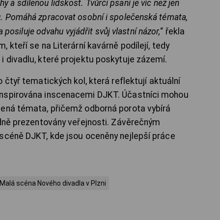
ěhy a sdílenou lidskost. Tvůrčí psaní je víc než jen
. Pomáhá zpracovat osobní i společenská témata,
a posiluje odvahu vyjádřit svůj vlastní názor,
“ řekla
 kteří se na Literární kavárně podílejí, tedy
 divadlu, které projektu poskytuje zázemí.
čtyř tematických kol, která reflektují aktuální
inspirována inscenacemi DJKT. Účastníci mohou
vená témata, přičemž odborná porota vybírá
edně prezentovány veřejnosti. Závěrečným
 scéně DJKT, kde jsou oceněny nejlepší práce
Malá scéna Nového divadla v Plzni