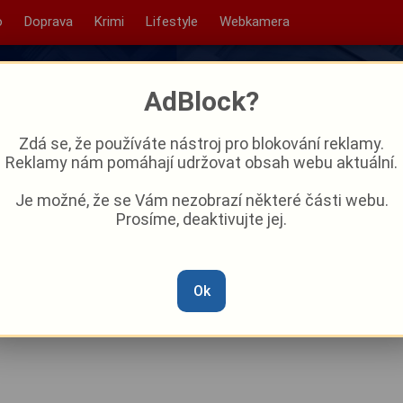
o
Doprava
Krimi
Lifestyle
Webkamera
AdBlock?
Zdá se, že používáte nástroj pro blokování reklamy.
Reklamy nám pomáhají udržovat obsah webu aktuální.
Je možné, že se Vám nezobrazí některé části webu.
Prosíme, deaktivujte jej.
rární kavárny představili své
Ok