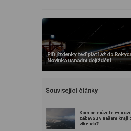
PID jízdenky teď platí až do Rokyc
Novinka usnadní dojíždění
Související články
Kam se můžete vypravi
zábavou v našem kraji 
víkendu?