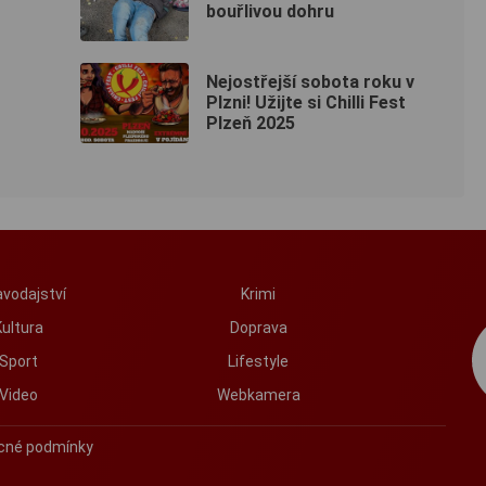
bouřlivou dohru
Nejostřejší sobota roku v
Plzni! Užijte si Chilli Fest
Plzeň 2025
vodajství
Krimi
Kultura
Doprava
Sport
Lifestyle
Video
Webkamera
cné podmínky