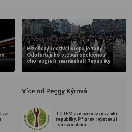
Plzeňský festival stepu je tady!
an.
Odstartují ho stepaři společnou
choreografií na náměstí Republiky
Více od Peggy Kýrová
t za
TOTEM zve na oslavy vzniku
o
republiky. Připravil výstavu i
tvořivou dílnu