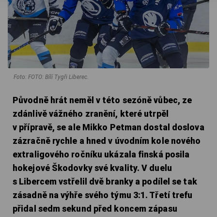
Foto: FOTO: Bílí Tygři Liberec.
Původně hrát neměl v této sezóně vůbec, ze
zdánlivě vážného zranění, které utrpěl
v přípravě, se ale Mikko Petman dostal doslova
zázračně rychle a hned v úvodním kole nového
extraligového ročníku ukázala finská posila
hokejové Škodovky své kvality. V duelu
s Libercem vstřelil dvě branky a podílel se tak
zásadně na výhře svého týmu 3:1. Třetí trefu
přidal sedm sekund před koncem zápasu