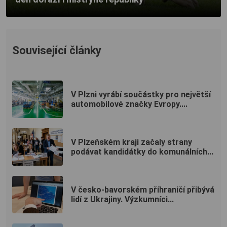
Související články
V Plzni vyrábí součástky pro největší
automobilové značky Evropy....
V Plzeňském kraji začaly strany
podávat kandidátky do komunálních...
V česko-bavorském příhraničí přibývá
lidí z Ukrajiny. Výzkumníci...