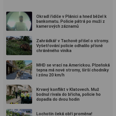
Okradl řidiče v Plánici a hned běžel k
bankomatu. Policie pátrá po muži z
kamerových záznamů
Zahrádkář v Tachově přišel o stromy.
Vyšetřování policie odhalilo přísně
chráněného viníka
MHD se vrací na Americkou. Plzeňská
tepna má nové stromy, širší chodníky
i zónu 20 km/h
Krvavý konflikt v Klatovech. Muž
bodnul rivala do břicha, policie ho
dopadla do dvou hodin
Lochotín čeká obří proměna!