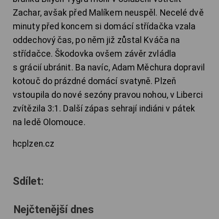
Zachar, avšak před Malíkem neuspěl. Necelé dvě
minuty před koncem si domácí střídačka vzala
oddechový čas, po něm již zůstal Kváča na
střídačce. Škodovka ovšem závěr zvládla
s grácií ubránit. Ba navíc, Adam Měchura dopravil
kotouč do prázdné domácí svatyně. Plzeň
vstoupila do nové sezóny pravou nohou, v Liberci
zvítězila 3:1. Další zápas sehrají indiáni v pátek
na ledě Olomouce.
hcplzen.cz
Sdílet:
Nejčtenější dnes