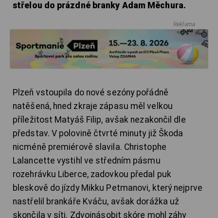
střelou do prázdné branky Adam Měchura.
Reklama
Plzeň vstoupila do nové sezóny pořádně
natěšená, hned zkraje zápasu měl velkou
příležitost Matyáš Filip, avšak nezakončil dle
představ. V polovině čtvrté minuty již Škoda
nicméně premiérově slavila. Christophe
Lalancette vystihl ve středním pásmu
rozehrávku Liberce, zadovkou předal puk
bleskově do jízdy Mikku Petmanovi, který nejprve
nastřelil brankáře Kváču, avšak dorážka už
skončila v síti. Zdvojnásobit skóre mohl záhy