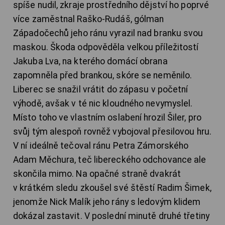
spíše nudil, zkraje prostředního dějství ho poprvé
více zaměstnal Raško-Rudáš, gólman
Západočechů jeho ránu vyrazil nad branku svou
maskou. Škoda odpověděla velkou příležitostí
Jakuba Lva, na kterého domácí obrana
zapomněla před brankou, skóre se neměnilo.
Liberec se snažil vrátit do zápasu v početní
výhodě, avšak v té nic kloudného nevymyslel.
Místo toho ve vlastním oslabení hrozil Šiler, pro
svůj tým alespoň rovněž vybojoval přesilovou hru.
V ní ideálně tečoval ránu Petra Zámorského
Adam Měchura, teč libereckého odchovance ale
skončila mimo. Na opačné straně dvakrát
v krátkém sledu zkoušel své štěstí Radim Šimek,
jenomže Nick Malík jeho rány s ledovým klidem
dokázal zastavit. V poslední minutě druhé třetiny