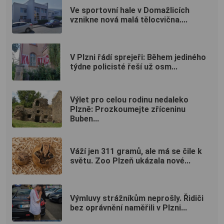
Ve sportovní hale v Domažlicích
vznikne nová malá tělocvična....
V Plzni řádí sprejeři: Během jediného
týdne policisté řeší už osm...
Výlet pro celou rodinu nedaleko
Plzně: Prozkoumejte zříceninu
Buben...
Váží jen 311 gramů, ale má se čile k
světu. Zoo Plzeň ukázala nové...
Výmluvy strážníkům neprošly. Řidiči
bez oprávnění naměřili v Plzni...