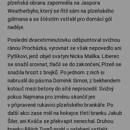
plzeňská obrana zapomněla na Jaspora
Weatherbyho, který se řítil sám na plzeňského
gólmana a se štěstím vstřelil pro domácí gól
naděje.
Poslední dvacetiminutovku odšpuntoval svižnou
ránou Procházka, vyrovnat se však nepovedlo ani
Pytlíkovi, jenž objel svatyni Nicka Malíka. Liberec
se snažil srovnat, tlačil se do zakončení, Plzeň se
snažila hrozit z brejků. Po jednom z nich si
nabruslil do pásma Dominik Simon, z bekhendem
kotouč mezi betony do sítě neprocedil. Svižný
pokus Najmana pro změnu skončil jen
v připravené rukavici plzeňského brankáře. Po
další akci zase měl na hokejce třetí branku Jakub
Šiler, ani Kváča se překvapit nenechal. Druhou
branku Bílých Tygrů mohl v oslabení vstřelit