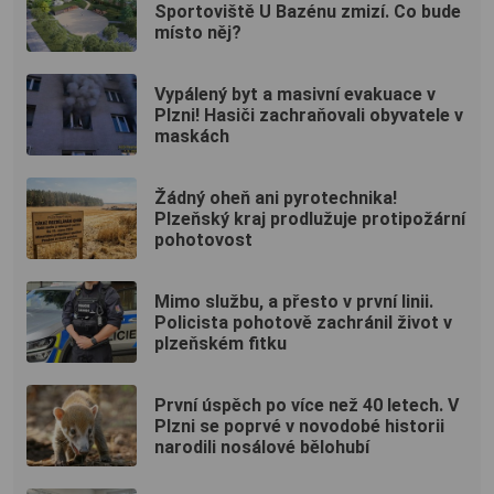
Sportoviště U Bazénu zmizí. Co bude
místo něj?
Vypálený byt a masivní evakuace v
Plzni! Hasiči zachraňovali obyvatele v
maskách
Žádný oheň ani pyrotechnika!
Plzeňský kraj prodlužuje protipožární
pohotovost
Mimo službu, a přesto v první linii.
Policista pohotově zachránil život v
plzeňském fitku
První úspěch po více než 40 letech. V
Plzni se poprvé v novodobé historii
narodili nosálové bělohubí