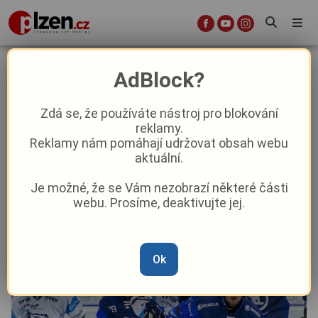
Vítězný začátek sezóny. Indiáni
AdBlock?
vyloupili Tygry, zářila nová posila,
která ani neměla hrát
Zdá se, že používáte nástroj pro blokování
reklamy.
Reklamy nám pomáhají udržovat obsah webu
Sport
Aktuálně
aktuální.
Je možné, že se Vám nezobrazí některé části
Od
Marie Osvaldová
–
10. 9. 2025
|
18:29
webu. Prosíme, deaktivujte jej.
Ok