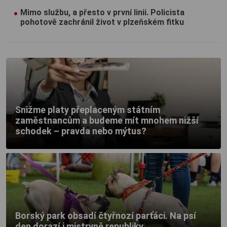
Mimo službu, a přesto v první linii. Policista
pohotově zachránil život v plzeňském fitku
Snižme platy přeplaceným státním
zaměstnancům a budeme mít mnohem nižší
schodek – pravda nebo mýtus?
Borský park obsadí čtyřnozí parťáci. Na psí
den dorazí i mistryně republiky