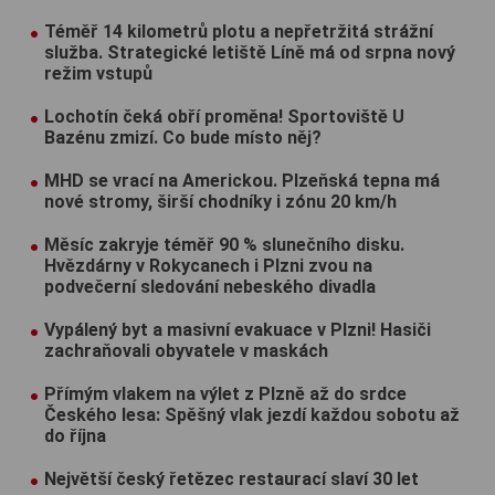
Téměř 14 kilometrů plotu a nepřetržitá strážní
služba. Strategické letiště Líně má od srpna nový
režim vstupů
Lochotín čeká obří proměna! Sportoviště U
Bazénu zmizí. Co bude místo něj?
MHD se vrací na Americkou. Plzeňská tepna má
nové stromy, širší chodníky i zónu 20 km/h
Měsíc zakryje téměř 90 % slunečního disku.
Hvězdárny v Rokycanech i Plzni zvou na
podvečerní sledování nebeského divadla
Vypálený byt a masivní evakuace v Plzni! Hasiči
zachraňovali obyvatele v maskách
Přímým vlakem na výlet z Plzně až do srdce
Českého lesa: Spěšný vlak jezdí každou sobotu až
do října
Největší český řetězec restaurací slaví 30 let