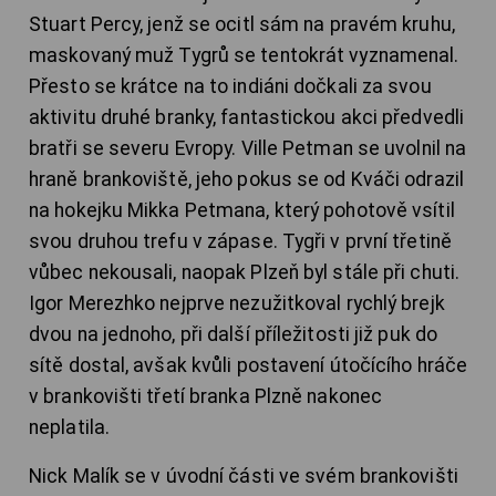
Stuart Percy, jenž se ocitl sám na pravém kruhu,
maskovaný muž Tygrů se tentokrát vyznamenal.
Přesto se krátce na to indiáni dočkali za svou
aktivitu druhé branky, fantastickou akci předvedli
bratři se severu Evropy. Ville Petman se uvolnil na
hraně brankoviště, jeho pokus se od Kváči odrazil
na hokejku Mikka Petmana, který pohotově vsítil
svou druhou trefu v zápase. Tygři v první třetině
vůbec nekousali, naopak Plzeň byl stále při chuti.
Igor Merezhko nejprve nezužitkoval rychlý brejk
dvou na jednoho, při další příležitosti již puk do
sítě dostal, avšak kvůli postavení útočícího hráče
v brankovišti třetí branka Plzně nakonec
neplatila.
Nick Malík se v úvodní části ve svém brankovišti