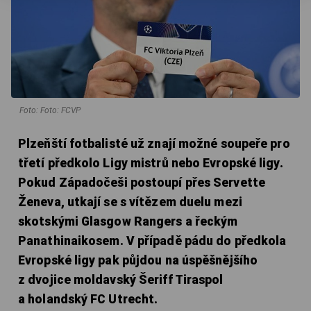
Foto: Foto: FCVP
Plzeňští fotbalisté už znají možné soupeře pro
třetí předkolo Ligy mistrů nebo Evropské ligy.
Pokud Západočeši postoupí přes Servette
Ženeva, utkají se s vítězem duelu mezi
skotskými Glasgow Rangers a řeckým
Panathinaikosem. V případě pádu do předkola
Evropské ligy pak půjdou na úspěšnějšího
z dvojice moldavský Šeriff Tiraspol
a holandský FC Utrecht.