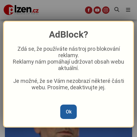
Viktoria Plzeň zná soupeře pro
AdBlock?
další kolo Ligy mistrů nebo
Evropské ligy
Zdá se, že používáte nástroj pro blokování
reklamy.
Reklamy nám pomáhají udržovat obsah webu
Sport
aktuální.
Je možné, že se Vám nezobrazí některé části
Od
Marie Osvaldová
–
21. 7. 2025
|
11:22
webu. Prosíme, deaktivujte jej.
Ok