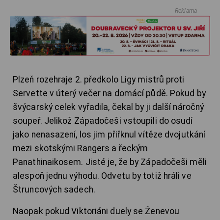
Reklama
Plzeň rozehraje 2. předkolo Ligy mistrů proti
Servette v úterý večer na domácí půdě. Pokud by
švýcarský celek vyřadila, čekal by ji další náročný
soupeř.
Jelikož Západočeši vstoupili do osudí
jako nenasazení, los jim přiřknul vítěze dvojutkání
mezi skotskými Rangers a řeckým
Panathinaikosem. Jisté je, že by Západočeši měli
alespoň jednu výhodu. Odvetu by totiž hráli ve
Štruncových sadech.
Naopak pokud Viktoriáni duely se Ženevou