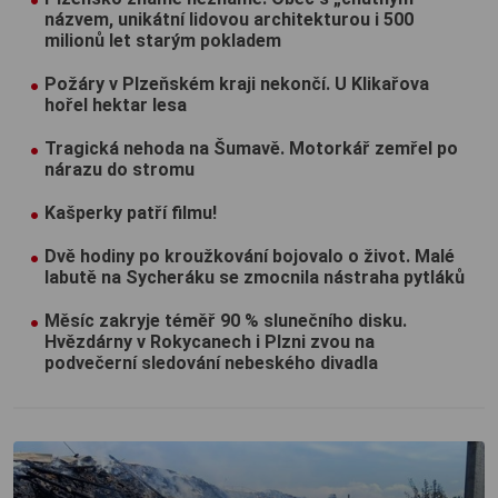
názvem, unikátní lidovou architekturou i 500
milionů let starým pokladem
Požáry v Plzeňském kraji nekončí. U Klikařova
hořel hektar lesa
Tragická nehoda na Šumavě. Motorkář zemřel po
nárazu do stromu
Kašperky patří filmu!
Dvě hodiny po kroužkování bojovalo o život. Malé
labutě na Sycheráku se zmocnila nástraha pytláků
Měsíc zakryje téměř 90 % slunečního disku.
Hvězdárny v Rokycanech i Plzni zvou na
podvečerní sledování nebeského divadla