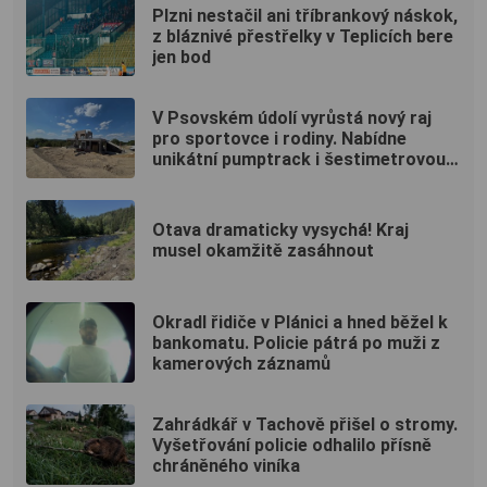
Plzni nestačil ani tříbrankový náskok,
z bláznivé přestřelky v Teplicích bere
jen bod
V Psovském údolí vyrůstá nový raj
pro sportovce i rodiny. Nabídne
unikátní pumptrack i šestimetrovou
vyhlídku
Otava dramaticky vysychá! Kraj
musel okamžitě zasáhnout
Okradl řidiče v Plánici a hned běžel k
bankomatu. Policie pátrá po muži z
kamerových záznamů
Zahrádkář v Tachově přišel o stromy.
Vyšetřování policie odhalilo přísně
chráněného viníka