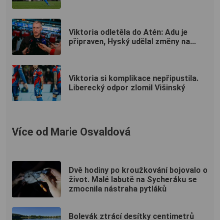
Viktoria odletěla do Atén: Adu je
připraven, Hyský udělal změny na...
Viktoria si komplikace nepřipustila.
Liberecký odpor zlomil Višinský
Více od Marie Osvaldová
Dvě hodiny po kroužkování bojovalo o
život. Malé labutě na Sycheráku se
zmocnila nástraha pytláků
Bolevák ztrácí desítky centimetrů