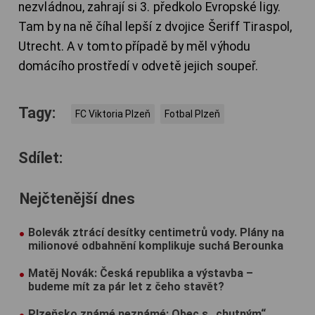
nezvládnou, zahrají si 3. předkolo Evropské ligy.
Tam by na ně číhal lepší z dvojice Šeriff Tiraspol,
Utrecht. A v tomto případě by měl výhodu
domácího prostředí v odvetě jejich soupeř.
Tagy:
FC Viktoria Plzeň
Fotbal Plzeň
Sdílet:
Nejčtenější dnes
Bolevák ztrácí desítky centimetrů vody. Plány na
milionové odbahnění komplikuje suchá Berounka
Matěj Novák: Česká republika a výstavba –
budeme mít za pár let z čeho stavět?
Plzeňsko známé neznámé: Obec s „chutným“