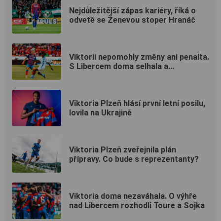
Nejdůležitější zápas kariéry, říká o
odvetě se Ženevou stoper Hranáč
Viktorii nepomohly změny ani penalta.
S Libercem doma selhala a...
Viktoria Plzeň hlásí první letní posilu,
lovila na Ukrajině
Viktoria Plzeň zveřejnila plán
přípravy. Co bude s reprezentanty?
Viktoria doma nezaváhala. O výhře
nad Libercem rozhodli Toure a Sojka