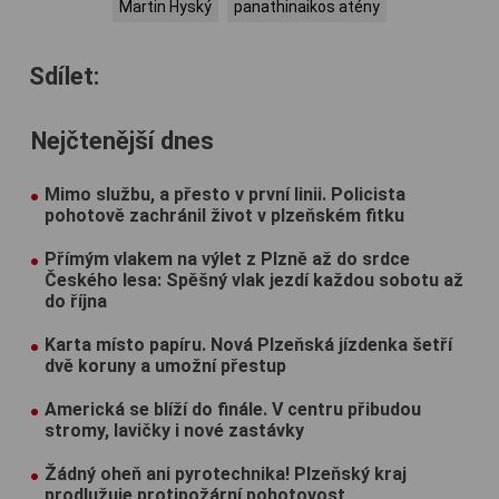
Martin Hyský
panathinaikos atény
Sdílet:
Nejčtenější dnes
Mimo službu, a přesto v první linii. Policista
pohotově zachránil život v plzeňském fitku
Přímým vlakem na výlet z Plzně až do srdce
Českého lesa: Spěšný vlak jezdí každou sobotu až
do října
Karta místo papíru. Nová Plzeňská jízdenka šetří
dvě koruny a umožní přestup
Americká se blíží do finále. V centru přibudou
stromy, lavičky i nové zastávky
Žádný oheň ani pyrotechnika! Plzeňský kraj
prodlužuje protipožární pohotovost