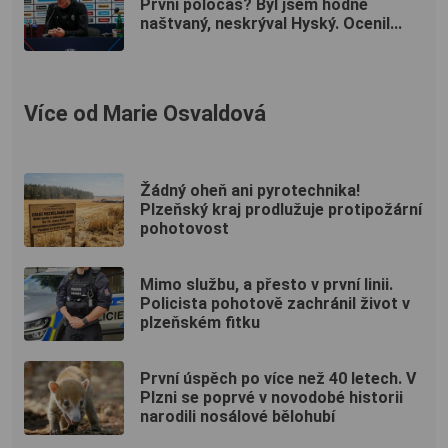
První poločas? Byl jsem hodně
naštvaný, neskrýval Hyský. Ocenil...
Více od Marie Osvaldová
Žádný oheň ani pyrotechnika!
Plzeňský kraj prodlužuje protipožární
pohotovost
Mimo službu, a přesto v první linii.
Policista pohotově zachránil život v
plzeňském fitku
První úspěch po více než 40 letech. V
Plzni se poprvé v novodobé historii
narodili nosálové bělohubí