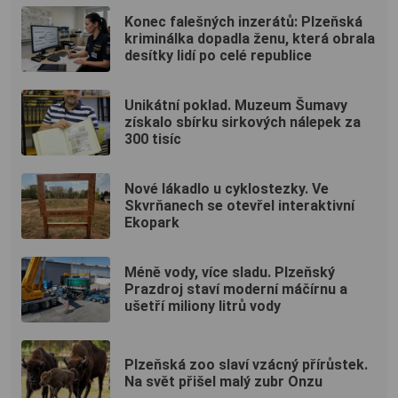
Konec falešných inzerátů: Plzeňská
kriminálka dopadla ženu, která obrala
desítky lidí po celé republice
Unikátní poklad. Muzeum Šumavy
získalo sbírku sirkových nálepek za
300 tisíc
Nové lákadlo u cyklostezky. Ve
Skvrňanech se otevřel interaktivní
Ekopark
Méně vody, více sladu. Plzeňský
Prazdroj staví moderní máčírnu a
ušetří miliony litrů vody
Plzeňská zoo slaví vzácný přírůstek.
Na svět přišel malý zubr Onzu