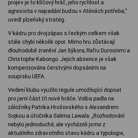
projev je to klíčový hráč, jeho rychlost a
agresivita v napadání budou v Aténách potřeba,“
uvedl plzeňský stratég.
V kádru pro dvojzápas s řeckým celkem však
stále chybí několik opor. Mimo hru zůstávají
dlouhodobě zranění Jan Sýkora, Rafiu Durosinmi a
Christophe Kabongo. Jejich absence je však
kompenzována čerstvými dopsáními na
soupisku UEFA.
Vedení klubu využilo regule umožňující dopsat
pro jarní část tři nové hráče. Volba padla na
záložníky Patrika Hrošovského s Alexandrem
Sojkou a útočníka Salima Lawala. „Rozhodování
nebylo jednoduché, ale vycházeli jsme z
aktuálního zdravotního stavu kádru a typologie,