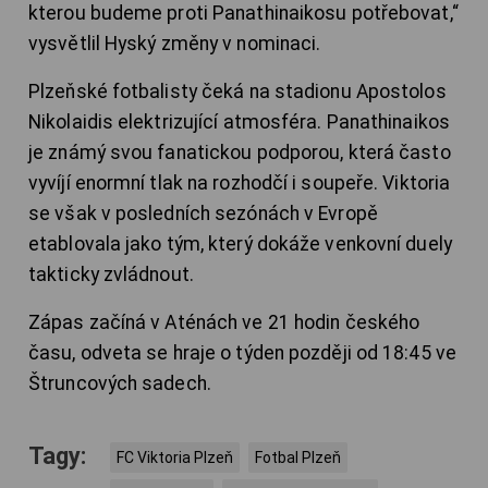
kterou budeme proti Panathinaikosu potřebovat,“
vysvětlil Hyský změny v nominaci.
Plzeňské fotbalisty čeká na stadionu Apostolos
Nikolaidis elektrizující atmosféra. Panathinaikos
je známý svou fanatickou podporou, která často
vyvíjí enormní tlak na rozhodčí i soupeře. Viktoria
se však v posledních sezónách v Evropě
etablovala jako tým, který dokáže venkovní duely
takticky zvládnout.
Zápas začíná v Aténách ve 21 hodin českého
času, odveta se hraje o týden později od 18:45 ve
Štruncových sadech.
Tagy:
FC Viktoria Plzeň
Fotbal Plzeň