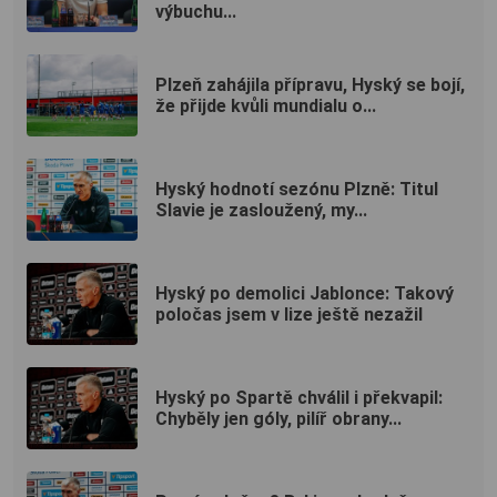
výbuchu...
Plzeň zahájila přípravu, Hyský se bojí,
že přijde kvůli mundialu o...
Hyský hodnotí sezónu Plzně: Titul
Slavie je zasloužený, my...
Hyský po demolici Jablonce: Takový
poločas jsem v lize ještě nezažil
Hyský po Spartě chválil i překvapil:
Chyběly jen góly, pilíř obrany...