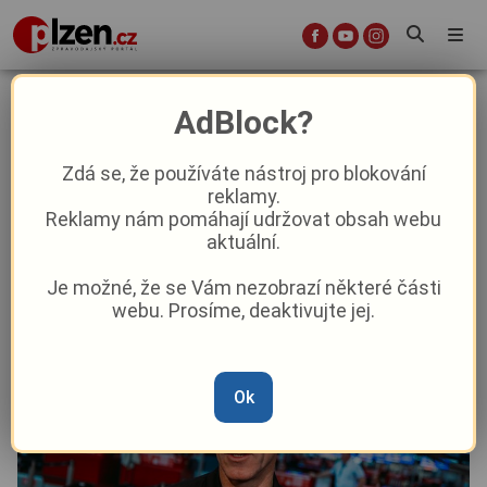
Viktoria odletěla do Atén: Adu je
AdBlock?
připraven, Hyský udělal změny na
soupisce
Zdá se, že používáte nástroj pro blokování
reklamy.
Reklamy nám pomáhají udržovat obsah webu
Sport
aktuální.
Je možné, že se Vám nezobrazí některé části
Od
Marie Osvaldová
–
18. 2.
|
17:07
webu. Prosíme, deaktivujte jej.
Ok