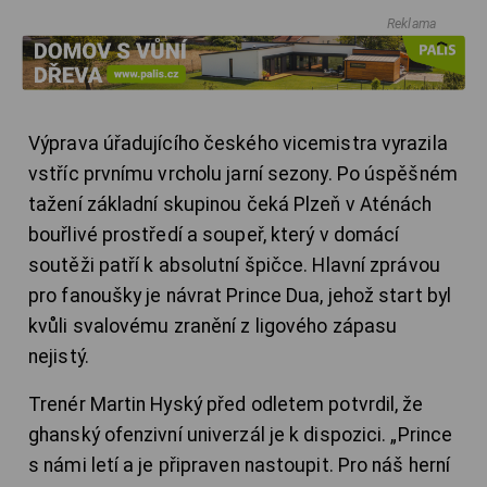
Reklama
Výprava úřadujícího českého vicemistra vyrazila
vstříc prvnímu vrcholu jarní sezony. Po úspěšném
tažení základní skupinou čeká Plzeň v Aténách
bouřlivé prostředí a soupeř, který v domácí
soutěži patří k absolutní špičce. Hlavní zprávou
pro fanoušky je návrat Prince Dua, jehož start byl
kvůli svalovému zranění z ligového zápasu
nejistý.
Trenér Martin Hyský před odletem potvrdil, že
ghanský ofenzivní univerzál je k dispozici. „Prince
s námi letí a je připraven nastoupit. Pro náš herní