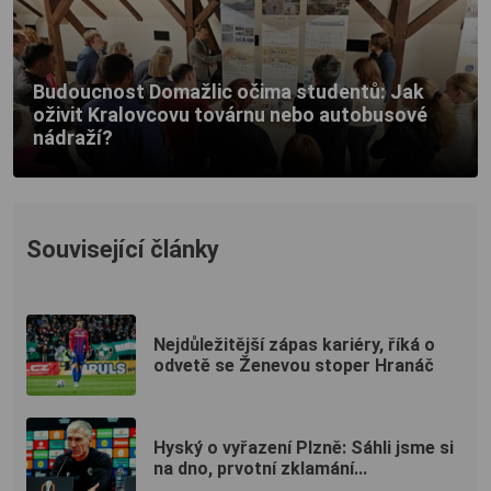
Budoucnost Domažlic očima studentů: Jak
oživit Kralovcovu továrnu nebo autobusové
nádraží?
Související články
Nejdůležitější zápas kariéry, říká o
odvetě se Ženevou stoper Hranáč
Hyský o vyřazení Plzně: Sáhli jsme si
na dno, prvotní zklamání...