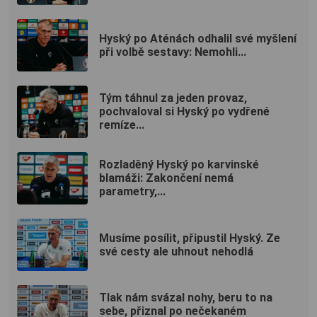
Hyský po Aténách odhalil své myšlení
při volbě sestavy: Nemohli...
Tým táhnul za jeden provaz,
pochvaloval si Hyský po vydřené
remíze...
Rozladěný Hyský po karvinské
blamáži: Zakončení nemá
parametry,...
Musíme posílit, připustil Hyský. Ze
své cesty ale uhnout nehodlá
Tlak nám svázal nohy, beru to na
sebe, přiznal po nečekaném