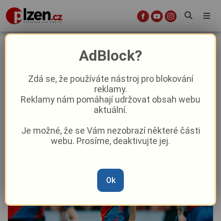
Viktoria si komplikace nepřipustila.
AdBlock?
Liberecký odpor zlomil Višinský
Zdá se, že používáte nástroj pro blokování
reklamy.
Aktuality
Sport
Reklamy nám pomáhají udržovat obsah webu
aktuální.
Od
Marie Osvaldová
–
8. 2.
|
20:25
Je možné, že se Vám nezobrazí některé části
webu. Prosíme, deaktivujte jej.
Ok