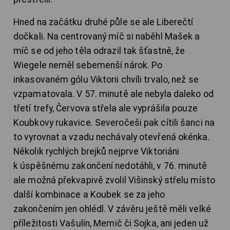
Hned na začátku druhé půle se ale Liberečtí
dočkali. Na centrovaný míč si naběhl Mašek a
míč se od jeho těla odrazil tak šťastně, že
Wiegele neměl sebemenší nárok. Po
inkasovaném gólu Viktorii chvíli trvalo, než se
vzpamatovala. V 57. minutě ale nebyla daleko od
třetí trefy, Červova střela ale vyprášila pouze
Koubkovy rukavice. Severočeši pak cítili šanci na
to vyrovnat a vzadu nechávaly otevřená okénka.
Několik rychlých brejků nejprve Viktoriáni
k úspěšnému zakončení nedotáhli, v 76. minutě
ale možná překvapivě zvolil Višinský střelu místo
další kombinace a Koubek se za jeho
zakončením jen ohlédl. V závěru ještě měli velké
příležitosti Vašulín, Memič či Sojka, ani jeden už