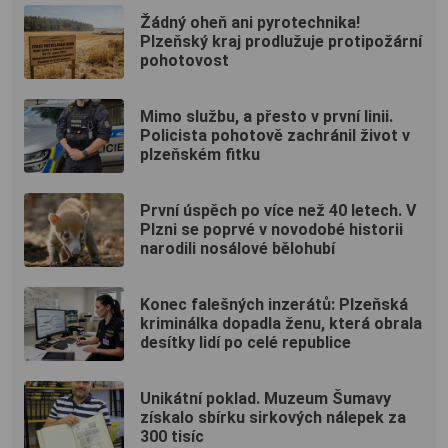
Žádný oheň ani pyrotechnika!
Plzeňský kraj prodlužuje protipožární
pohotovost
Mimo službu, a přesto v první linii.
Policista pohotově zachránil život v
plzeňském fitku
První úspěch po více než 40 letech. V
Plzni se poprvé v novodobé historii
narodili nosálové bělohubí
Konec falešných inzerátů: Plzeňská
kriminálka dopadla ženu, která obrala
desítky lidí po celé republice
Unikátní poklad. Muzeum Šumavy
získalo sbírku sirkových nálepek za
300 tisíc