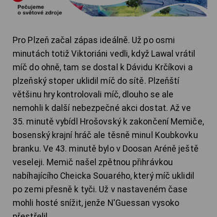
Pro Plzeň začal zápas ideálně. Už po osmi
minutách totiž Viktoriáni vedli, když Lawal vrátil
míč do ohně, tam se dostal k Dávidu Krčíkovi a
plzeňský stoper uklidil míč do sítě. Plzeňští
většinu hry kontrolovali míč, dlouho se ale
nemohli k další nebezpečné akci dostat. Až ve
35. minutě vybídl Hrošovský k zakončení Memiče,
bosenský krajní hráč ale těsně minul Koubkovku
branku. Ve 43. minutě bylo v Doosan Aréně ještě
veseleji. Memič našel zpětnou přihrávkou
nabíhajícího Cheicka Souarého, který míč uklidil
po zemi přesně k tyči. Už v nastaveném čase
mohli hosté snížit, jenže N'Guessan vysoko
přestřelil.