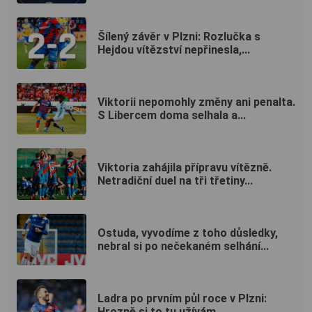
Šílený závěr v Plzni: Rozlučka s
Hejdou vítězství nepřinesla,...
Viktorii nepomohly změny ani penalta.
S Libercem doma selhala a...
Viktoria zahájila přípravu vítězně.
Netradiční duel na tři třetiny...
Ostuda, vyvodíme z toho důsledky,
nebral si po nečekaném selhání...
Ladra po prvním půl roce v Plzni:
Hrozně si to tu užívám