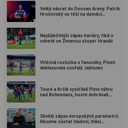
Velký návrat do Doosan Areny. Patrik
Hrošovský se těší na domácí...
Nejdůležitější zápas kariéry, říká o
odvetě se Ženevou stoper Hranáč
Vítězná rozlučka s fanoušky, Plzeň
deklasovala zoufalý Jablonec
Touré a Krčík vystříleli Plzni výhru
nad Bohemians, hosté dohrávali...
Skvělý zápas evropských parametrů.
Musíme zůstat hladoví, hlásí...