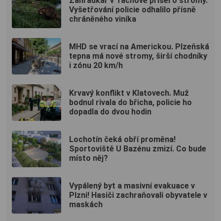
Zahrádkář v Tachově přišel o stromy.
Vyšetřování policie odhalilo přísně
chráněného viníka
MHD se vrací na Americkou. Plzeňská
tepna má nové stromy, širší chodníky
i zónu 20 km/h
Krvavý konflikt v Klatovech. Muž
bodnul rivala do břicha, policie ho
dopadla do dvou hodin
Lochotín čeká obří proměna!
Sportoviště U Bazénu zmizí. Co bude
místo něj?
Vypálený byt a masivní evakuace v
Plzni! Hasiči zachraňovali obyvatele v
maskách