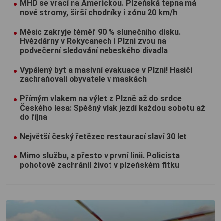
MHD se vrací na Americkou. Plzeňská tepna má
nové stromy, širší chodníky i zónu 20 km/h
Měsíc zakryje téměř 90 % slunečního disku.
Hvězdárny v Rokycanech i Plzni zvou na
podvečerní sledování nebeského divadla
Vypálený byt a masivní evakuace v Plzni! Hasiči
zachraňovali obyvatele v maskách
Přímým vlakem na výlet z Plzně až do srdce
Českého lesa: Spěšný vlak jezdí každou sobotu až
do října
Největší český řetězec restaurací slaví 30 let
Mimo službu, a přesto v první linii. Policista
pohotově zachránil život v plzeňském fitku