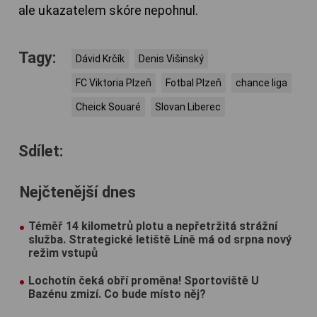
ale ukazatelem skóre nepohnul.
Tagy:
Dávid Krčík
Denis Višinský
FC Viktoria Plzeň
Fotbal Plzeň
chance liga
Cheick Souaré
Slovan Liberec
Sdílet:
Nejčtenější dnes
Téměř 14 kilometrů plotu a nepřetržitá strážní
služba. Strategické letiště Líně má od srpna nový
režim vstupů
Lochotín čeká obří proměna! Sportoviště U
Bazénu zmizí. Co bude místo něj?