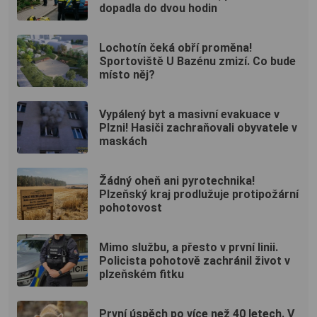
dopadla do dvou hodin
Lochotín čeká obří proměna!
Sportoviště U Bazénu zmizí. Co bude
místo něj?
Vypálený byt a masivní evakuace v
Plzni! Hasiči zachraňovali obyvatele v
maskách
Žádný oheň ani pyrotechnika!
Plzeňský kraj prodlužuje protipožární
pohotovost
Mimo službu, a přesto v první linii.
Policista pohotově zachránil život v
plzeňském fitku
První úspěch po více než 40 letech. V