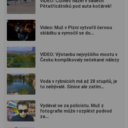
VIDEO: Cizinec házel v sadech
Pětatřicátníků pod auta kočárek!
Video: Muž v Plzni vytvořil černou
skládku a vymočil se do...
VIDEO: Výstavbu nejvyššího mostu v
Česku komplikovaly nečekané nálezy
Voda v rybnících má až 28 stupňů, je
to nebývalé. Sinice ale zatím...
Vydával se za policistu. Muž z
fotografie může rozplést podvod
za...