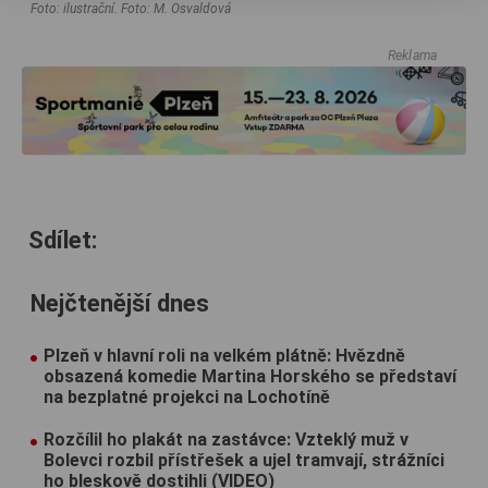
Foto: ilustrační. Foto: M. Osvaldová
Reklama
Sdílet:
Nejčtenější dnes
Plzeň v hlavní roli na velkém plátně: Hvězdně
obsazená komedie Martina Horského se představí
na bezplatné projekci na Lochotíně
Rozčílil ho plakát na zastávce: Vzteklý muž v
Bolevci rozbil přístřešek a ujel tramvají, strážníci
ho bleskově dostihli (VIDEO)