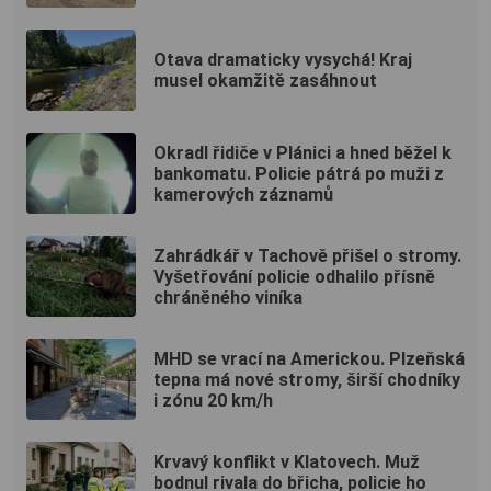
vyhlídku
Otava dramaticky vysychá! Kraj
musel okamžitě zasáhnout
Okradl řidiče v Plánici a hned běžel k
bankomatu. Policie pátrá po muži z
kamerových záznamů
Zahrádkář v Tachově přišel o stromy.
Vyšetřování policie odhalilo přísně
chráněného viníka
MHD se vrací na Americkou. Plzeňská
tepna má nové stromy, širší chodníky
i zónu 20 km/h
Krvavý konflikt v Klatovech. Muž
bodnul rivala do břicha, policie ho