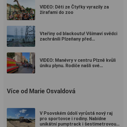
VIDEO: Děti ze Čtyřky vyrazily za
žirafami do zoo
Vteřiny od blackoutu! Všímaví svědci
zachránili Plzeňany před...
VIDEO: Manévry v centru Plzně kvůli
úniku plynu. Rodiče našli své...
Více od Marie Osvaldová
V Psovském údolí vyrůstá nový raj
pro sportovce i rodiny. Nabídne
unikátní pumptrack i šestimetrovou