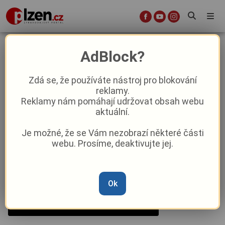
VIDEO: Nebezpečná křižovatka
AdBlock?
Šťáhlavy - Nezbavětice
Zdá se, že používáte nástroj pro blokování
reklamy.
Doprava
Reklamy nám pomáhají udržovat obsah webu
aktuální.
Od
Marie Osvaldová
–
10. 10. 2024
|
14:58
Je možné, že se Vám nezobrazí některé části
webu. Prosíme, deaktivujte jej.
Ok