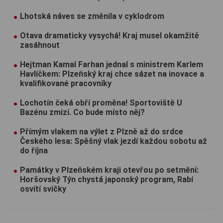
Lhotská náves se změnila v cyklodrom
Otava dramaticky vysychá! Kraj musel okamžitě
zasáhnout
Hejtman Kamal Farhan jednal s ministrem Karlem
Havlíčkem: Plzeňský kraj chce sázet na inovace a
kvalifikované pracovníky
Lochotín čeká obří proměna! Sportoviště U
Bazénu zmizí. Co bude místo něj?
Přímým vlakem na výlet z Plzně až do srdce
Českého lesa: Spěšný vlak jezdí každou sobotu až
do října
Památky v Plzeňském kraji otevřou po setmění:
Horšovský Týn chystá japonský program, Rabí
osvítí svíčky