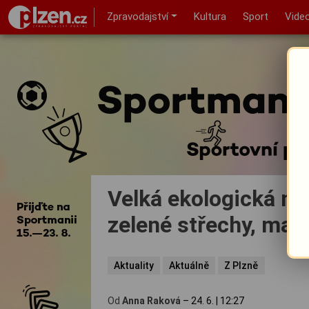
Zpravodajství
Kultura
Sport
Vide
Velká ekologická no
zelené střechy, maj
Aktuality
Aktuálně
Z Plzně
Od
Anna Raková
–
24. 6.
|
12:27