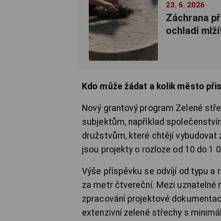
23. 6. 2026
Záchrana př
ochladí mlží
Kdo může žádat a kolik město při
Nový grantový program Zelené stře
subjektům, například společenství
družstvům, které chtějí vybudovat
jsou projekty o rozloze od 10 do 1 
Výše příspěvku se odvíjí od typu a 
za metr čtvereční. Mezi uznatelné 
zpracování projektové dokumentac
extenzivní zelené střechy s minimá