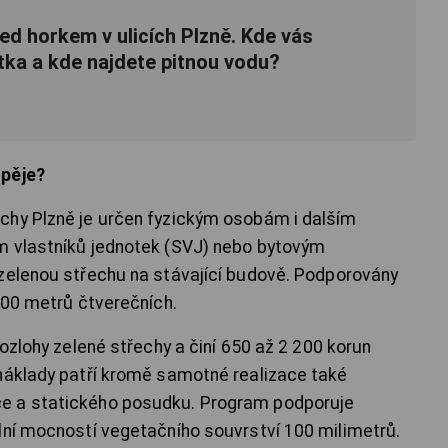
ed horkem v ulicích Plzně. Kde vás
tka a kde najdete pitnou vodu?
spěje?
chy Plzně je určen fyzickým osobám i dalším
m vlastníků jednotek (SVJ) nebo bytovým
 zelenou střechu na stávající budově. Podporovány
000 metrů čtverečních.
rozlohy zelené střechy a činí 650 až 2 200 korun
náklady patří kromě samotné realizace také
e a statického posudku. Program podporuje
lní mocností vegetačního souvrství 100 milimetrů.