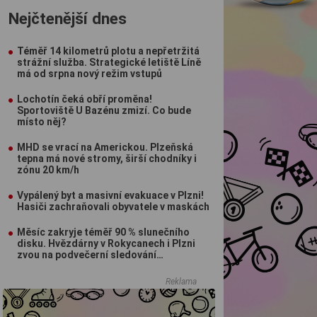
Nejčtenější dnes
Téměř 14 kilometrů plotu a nepřetržitá
strážní služba. Strategické letiště Líně
má od srpna nový režim vstupů
Lochotín čeká obří proměna!
Sportoviště U Bazénu zmizí. Co bude
místo něj?
MHD se vrací na Americkou. Plzeňská
tepna má nové stromy, širší chodníky i
zónu 20 km/h
Vypálený byt a masivní evakuace v Plzni!
Hasiči zachraňovali obyvatele v maskách
Měsíc zakryje téměř 90 % slunečního
disku. Hvězdárny v Rokycanech i Plzni
zvou na podvečerní sledování
nebeského divadla
Reklama