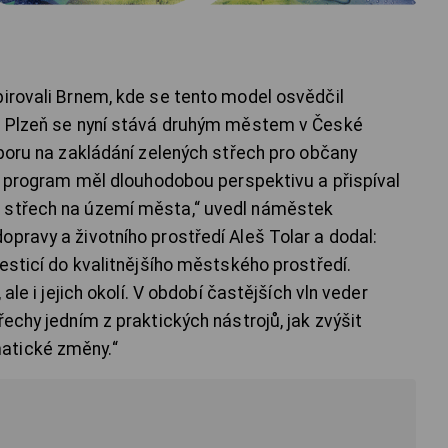
pirovali Brnem, kde se tento model osvědčil
9. Plzeň se nyní stává druhým městem v České
dporu na zakládání zelených střech pro občany
by program měl dlouhodobou perspektivu a přispíval
 střech na území města,“ uvedl náměstek
pravy a životního prostředí Aleš Tolar a dodal:
vesticí do kvalitnějšího městského prostředí.
 ale i jejich okolí. V období častějších vln veder
řechy jedním z praktických nástrojů, jak zvýšit
atické změny.“