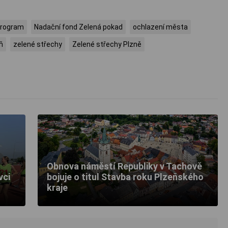
program
Nadační fond Zelená pokad
ochlazení města
ň
zelené střechy
Zelené střechy Plzně
Obnova náměstí Republiky v Tachově
vci
bojuje o titul Stavba roku Plzeňského
kraje