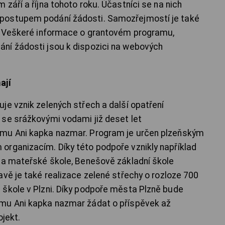
září a října tohoto roku. Účastníci se na nich
postupem podání žádosti. Samozřejmostí je také
.“ Veškeré informace o grantovém programu,
ní žádosti jsou k dispozici na webových
ají
je vznik zelených střech a další opatření
se srážkovými vodami již deset let
amu Ani kapka nazmar. Program je určen plzeňským
organizacím. Díky této podpoře vznikly například
 a mateřské škole, Benešově základní škole
avě je také realizace zelené střechy o rozloze 700
škole v Plzni. Díky podpoře města Plzně bude
mu Ani kapka nazmar žádat o příspěvek až
ojekt.