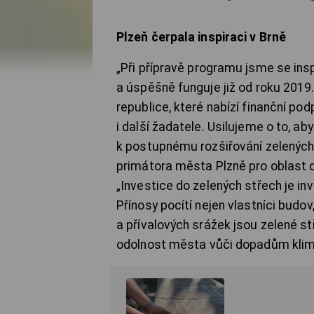
Plzeň čerpala inspiraci v Brně
„Při přípravě programu jsme se ins
a úspěšně funguje již od roku 201
republice, které nabízí finanční po
i další žadatele. Usilujeme o to, a
k postupnému rozšiřování zelených
primátora města Plzně pro oblast do
„Investice do zelených střech je in
Přínosy pocítí nejen vlastníci budov,
a přívalových srážek jsou zelené st
odolnost města vůči dopadům klim