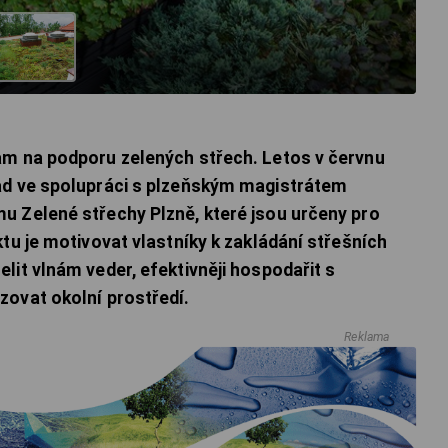
am na podporu zelených střech. Letos v červnu
ad ve spolupráci s plzeňským magistrátem
u Zelené střechy Plzně, které jsou určeny pro
tu je motivovat vlastníky k zakládání střešních
lit vlnám veder, efektivněji hospodařit s
zovat okolní prostředí.
Reklama