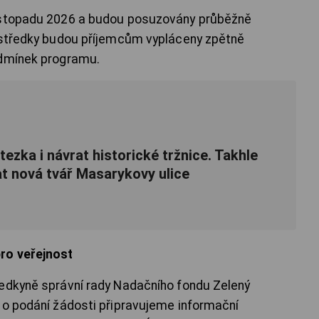
listopadu 2026 a budou posuzovány průběžně
rostředky budou příjemcům vypláceny zpětně
odmínek programu.
ezka i návrat historické tržnice. Takhle
t nová tvář Masarykovy ulice
ro veřejnost
sedkyně správní rady Nadačního fondu Zelený
 o podání žádosti připravujeme informační