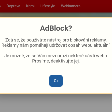
o
Doprava
Krimi
Lifestyle
Webkamera
AdBlock?
Zdá se, že používáte nástroj pro blokování reklamy.
Reklamy nám pomáhají udržovat obsah webu aktuální.
Je možné, že se Vám nezobrazí některé části webu.
Prosíme, deaktivujte jej.
vinka v Plzni: Město dotuje
itelé mohou výrazně ušetřit
Ok