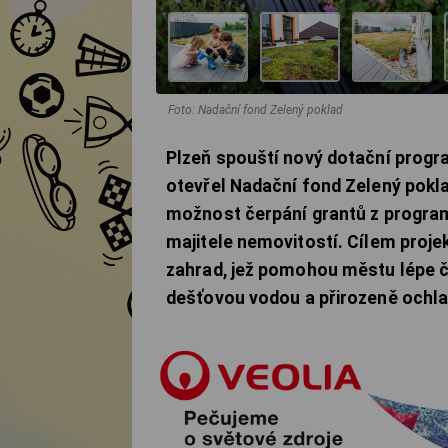
Foto: Nadační fond Zelený poklad
Plzeň spouští nový dotační progr
otevřel Nadační fond Zelený pokl
možnost čerpání grantů z program
majitele nemovitostí. Cílem projek
zahrad, jež pomohou městu lépe če
dešťovou vodou a přirozeně ochla