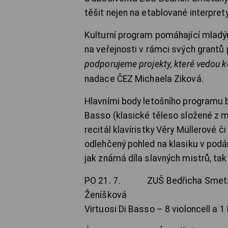
těšit nejen na etablované interprety
Kulturní program pomáhající mladý
na veřejnosti v rámci svých grantů
podporujeme projekty, které vedou ke 
nadace ČEZ Michaela Ziková.
Hlavními body letošního programu b
Basso (klasické těleso složené z m
recitál klavíristky Věry Müllerové 
odlehčený pohled na klasiku v podá
jak známá díla slavných mistrů, ta
PO 21. 7. ZUŠ Bedřicha Smetany P
Ženíšková
Virtuosi Di Basso – 8 violoncell a 