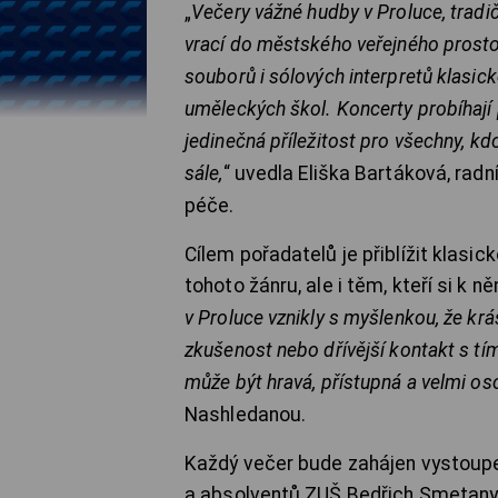
„
Večery vážné hudby v Proluce, tradičn
vrací do městského veřejného prosto
souborů i sólových interpretů klasi
uměleckých škol. Koncerty probíhají 
jedinečná příležitost pro všechny, kd
sále,
“ uvedla Eliška Bartáková, rad
péče.
Cílem pořadatelů je přiblížit klasic
tohoto žánru, ale i těm, kteří si k n
v Proluce vznikly s myšlenkou, že krá
zkušenost nebo dřívější kontakt s t
může být hravá, přístupná a velmi os
Nashledanou.
Každý večer bude zahájen vystoup
a absolventů ZUŠ Bedřich Smetany 