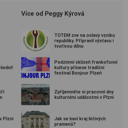
Více od Peggy Kýrová
TOTEM zve na oslavy vzniku
republiky. Připravil výstavu i
tvořivou dílnu
Podzimní sklizeň frankofonní
všední!
kultury přinese tradiční
festival Bonjour Plzeň
tří
Zpříjemněte si pracovní dny
m
kulturními událostmi v Plzni
 Plzni
Jak se baví kraj léčivých
pramenů?