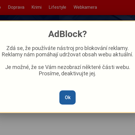
o
Doprava
Krimi
Lifestyle
Webkamera
AdBlock?
Zdá se, že používáte nástroj pro blokování reklamy.
Reklamy nám pomáhají udržovat obsah webu aktuální.
Je možné, že se Vám nezobrazí některé části webu.
Prosíme, deaktivujte jej.
v Proluce přinesou již brzy
Ok