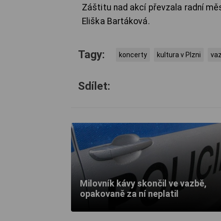
Záštitu nad akcí převzala radní mě
Eliška Bartáková.
Tagy:
koncerty
kultura v Plzni
va
Sdílet:
Milovník kávy skončil ve vazbě,
opakovaně za ní neplatil