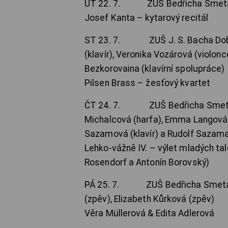
ÚT 22. 7. ZUŠ Bedřicha Smetany
Josef Kanta – kytarový recitál
ST 23. 7. ZUŠ J. S. Bacha Dobřa
(klavír), Veronika Vozárová (violon
Bezkorovaina (klavírní spolupráce)
Pilsen Brass – žesťový kvartet
ČT 24. 7. ZUŠ Bedřicha Smetany P
Michalcová (harfa), Emma Langová (k
Sazamová (klavír) a Rudolf Sazama
Lehko-vážně IV. – výlet mladých tal
Rosendorf a Antonín Borovský)
PÁ 25. 7. ZUŠ Bedřicha Smetany 
(zpěv), Elizabeth Kůrková (zpěv)
Věra Müllerová & Edita Adlerová