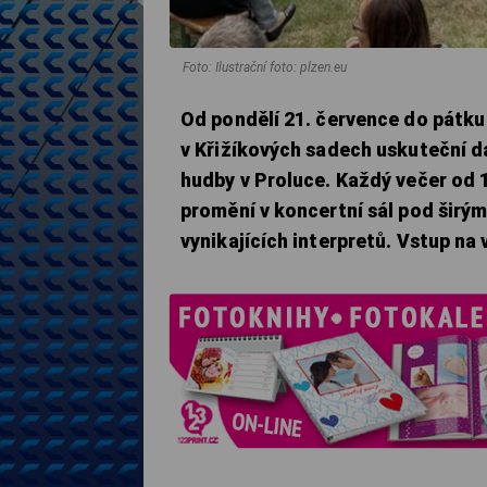
Foto: Ilustrační foto: plzen.eu
Od pondělí 21. července do pátku
v Křižíkových sadech uskuteční d
hudby v Proluce. Každý večer od 
promění v koncertní sál pod širý
vynikajících interpretů. Vstup na