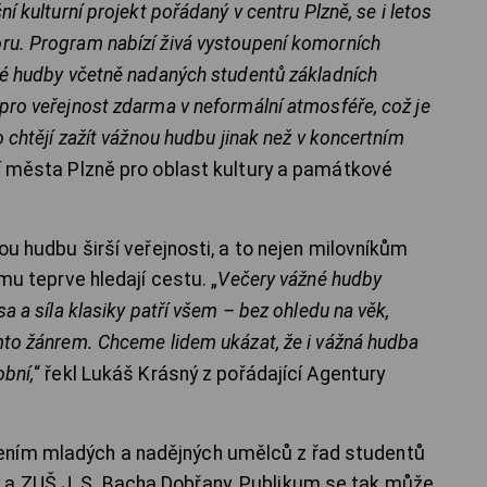
í kulturní projekt pořádaný v centru Plzně, se i letos
ru. Program nabízí živá vystoupení komorních
cké hudby včetně nadaných studentů základních
pro veřejnost zdarma v neformální atmosféře, což je
o chtějí zažít vážnou hudbu jinak než v koncertním
ní města Plzně pro oblast kultury a památkové
kou hudbu širší veřejnosti, a to nejen milovníkům
ěmu teprve hledají cestu. „
Večery vážné hudby
sa a síla klasiky patří všem – bez ohledu na věk,
ímto žánrem. Chceme lidem ukázat, že i vážná hudba
obní,
“ řekl Lukáš Krásný z pořádající Agentury
ením mladých a nadějných umělců z řad studentů
a ZUŠ J. S. Bacha Dobřany. Publikum se tak může