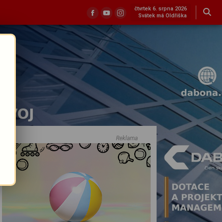
čtvrtek 6. srpna 2026
Svátek má Oldřiška
Reklama