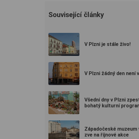
Související články
V Plzni je stále živo!
V Plzni žádný den není 
Všední dny v Plzni zpes
bohatý kulturní progra
Západočeské muzeum v
zve na říjnové akce