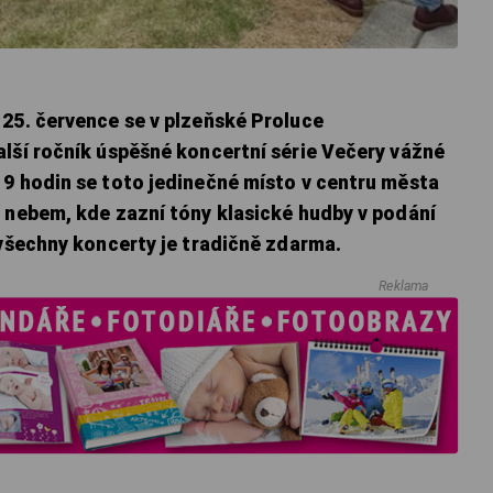
 25. července se v plzeňské Proluce
alší ročník úspěšné koncertní série Večery vážné
19 hodin se toto jedinečné místo v centru města
m nebem, kde zazní tóny klasické hudby v podání
 všechny koncerty je tradičně zdarma.
Reklama