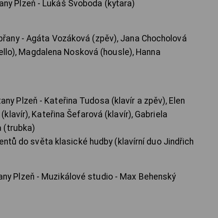
 Plzeň - Lukáš Svoboda (kytara)
ny - Agáta Vozáková (zpěv), Jana Chocholová
cello), Magdalena Nosková (housle), Hanna
lzeň - Kateřina Tudosa (klavír a zpěv), Elen
lavír), Kateřina Šefarová (klavír), Gabriela
 (trubka)
entů do světa klasické hudby (klavírní duo Jindřich
Plzeň - Muzikálové studio - Max Behenský