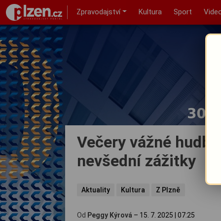
Zpravodajství
Kultura
Sport
Vide
Večery vážné hudby 
nevšední zážitky
Aktuality
Kultura
Z Plzně
Od
Peggy Kýrová
–
15. 7. 2025
|
07:25