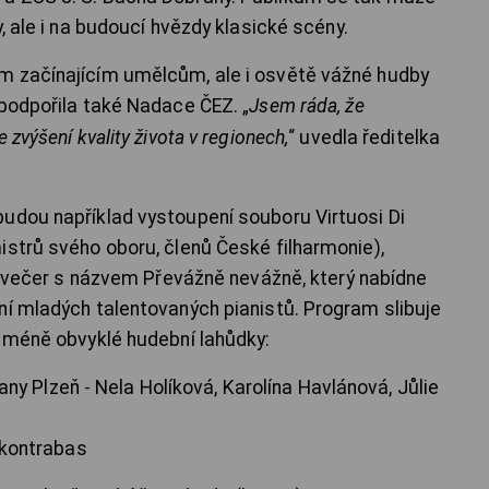
, ale i na budoucí hvězdy klasické scény.
m začínajícím umělcům, ale i osvětě vážné hudby
 podpořila také Nadace ČEZ. „
Jsem ráda, že
zvýšení kvality života v regionech,
“ uvedla ředitelka
udou například vystoupení souboru Virtuosi Di
istrů svého oboru, členů České filharmonie),
či večer s názvem Převážně nevážně, který nabídne
ní mladých talentovaných pianistů. Program slibuje
k méně obvyklé hudební lahůdky:
lzeň - Nela Holíková, Karolína Havlánová, Jůlie
1 kontrabas