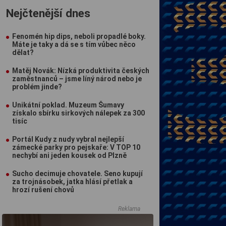
Nejčtenější dnes
Fenomén hip dips, neboli propadlé boky.
Máte je taky a dá se s tím vůbec něco
dělat?
Matěj Novák: Nízká produktivita českých
zaměstnanců – jsme líný národ nebo je
problém jinde?
Unikátní poklad. Muzeum Šumavy
získalo sbírku sirkových nálepek za 300
tisíc
Portál Kudy z nudy vybral nejlepší
zámecké parky pro pejskaře: V TOP 10
nechybí ani jeden kousek od Plzně
Sucho decimuje chovatele. Seno kupují
za trojnásobek, jatka hlásí přetlak a
hrozí rušení chovů
Reklama