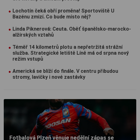
Lochotín čeká obří proměna! Sportoviště U
Bazénu zmizí. Co bude místo něj?
Linda Piknerová: Ceuta. Oběť španělsko-marocko-
alžírských vztahů
Téměř 14 kilometrů plotu a nepřetržitá strážní
služba. Strategické letiště Líně má od srpna nový
režim vstupů
Americká se blíží do finále. V centru přibudou
stromy, lavičky i nové zastávky
Fotbalová Plzeň věnuje nedělní zápas se