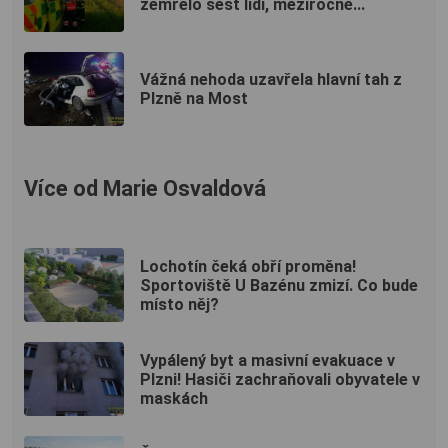
zemřelo šest lidí, meziročně...
Vážná nehoda uzavřela hlavní tah z
Plzně na Most
Více od Marie Osvaldová
Lochotín čeká obří proměna!
Sportoviště U Bazénu zmizí. Co bude
místo něj?
Vypálený byt a masivní evakuace v
Plzni! Hasiči zachraňovali obyvatele v
maskách