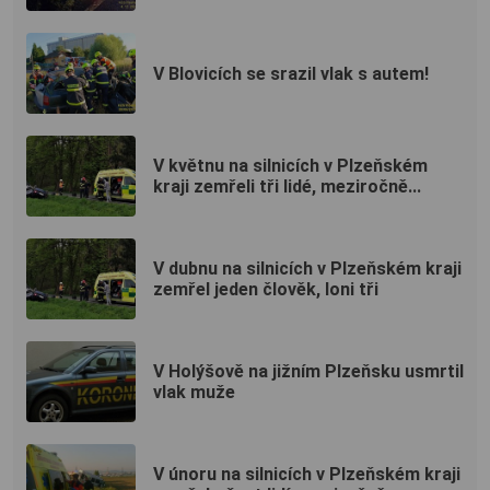
V Blovicích se srazil vlak s autem!
V květnu na silnicích v Plzeňském
kraji zemřeli tři lidé, meziročně...
V dubnu na silnicích v Plzeňském kraji
zemřel jeden člověk, loni tři
V Holýšově na jižním Plzeňsku usmrtil
vlak muže
V únoru na silnicích v Plzeňském kraji