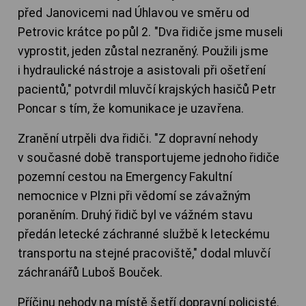
před Janovicemi nad Úhlavou ve směru od
Petrovic krátce po půl 2. "Dva řidiče jsme museli
vyprostit, jeden zůstal nezraněný. Použili jsme
i hydraulické nástroje a asistovali při ošetření
pacientů," potvrdil mluvčí krajských hasičů Petr
Poncar s tím, že komunikace je uzavřena.
Zranění utrpěli dva řidiči. "Z dopravní nehody
v současné době transportujeme jednoho řidiče
pozemní cestou na Emergency Fakultní
nemocnice v Plzni při vědomí se závažným
poraněním. Druhý řidič byl ve vážném stavu
předán letecké záchranné službě k leteckému
transportu na stejné pracoviště," dodal mluvčí
záchranářů Luboš Bouček.
Příčinu nehody na místě šetří dopravní policisté.