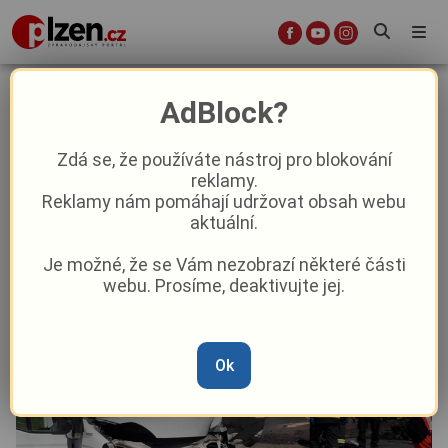
Vážná nehoda dodávek uzavřela
AdBlock?
silnici na Klatovsku
Zdá se, že používáte nástroj pro blokování
reklamy.
Krimi
Reklamy nám pomáhají udržovat obsah webu
aktuální.
Od
Marie Osvaldová
–
4. 4. 2025
|
12:44
Je možné, že se Vám nezobrazí některé části
webu. Prosíme, deaktivujte jej.
Ok