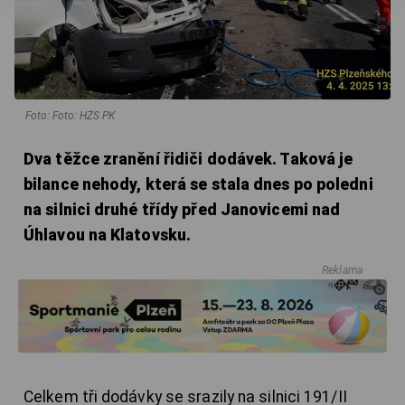
Foto: Foto: HZS PK
Dva těžce zranění řidiči dodávek. Taková je
bilance nehody, která se stala dnes po poledni
na silnici druhé třídy před Janovicemi nad
Úhlavou na Klatovsku.
Reklama
Celkem tři dodávky se srazily na silnici 191/II