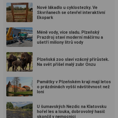
Nové lákadlo u cyklostezky. Ve
Skvrňanech se otevřel interaktivní
Ekopark
Méně vody, více sladu. Plzeňský
Prazdroj staví moderní máčírnu a
ušetří miliony litrů vody
Plzeňská zoo slaví vzácný přírůstek.
Na svět přišel malý zubr Onzu
Památky v Plzeňském kraji mají letos
o prázdninách vyšší návštěvnost než
loni
U šumavských Nezdic na Klatovsku
hořel les a louka, dobrovolný hasič
skončil v nemocnici