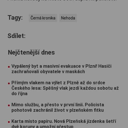
Tagy:
Černá kronika
Nehoda
Sdílet:
Nejčtenější dnes
Vypálený byt a masivní evakuace v Plzni! Hasiči
zachraňovali obyvatele v maskách
Přímým vlakem na výlet z Plzně až do srdce
Českého lesa: Spěšný vlak jezdí každou sobotu až
do října
Mimo službu, a přesto v první linii. Policista
pohotově zachránil život v plzeňském fitku
Karta místo papíru. Nová Plzeňská jízdenka šetří
dvě koruny a umožní přestup