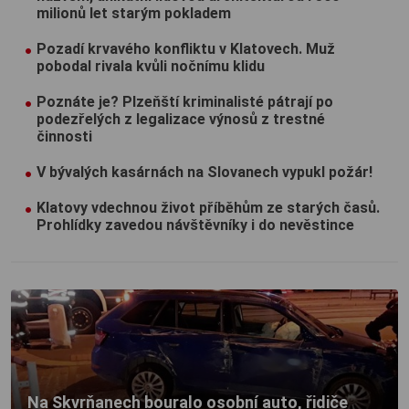
milionů let starým pokladem
Pozadí krvavého konfliktu v Klatovech. Muž
pobodal rivala kvůli nočnímu klidu
Poznáte je? Plzeňští kriminalisté pátrají po
podezřelých z legalizace výnosů z trestné
činnosti
V bývalých kasárnách na Slovanech vypukl požár!
Klatovy vdechnou život příběhům ze starých časů.
Prohlídky zavedou návštěvníky i do nevěstince
Na Skvrňanech bouralo osobní auto, řidiče