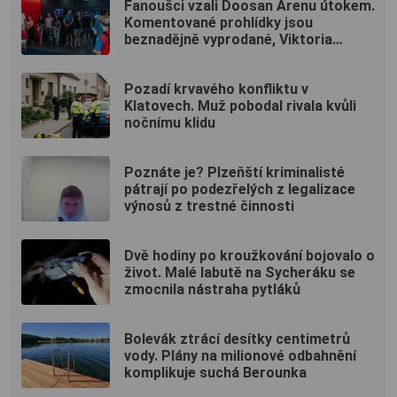
Fanoušci vzali Doosan Arenu útokem.
Komentované prohlídky jsou
beznadějně vyprodané, Viktoria
přidává další termíny
Pozadí krvavého konfliktu v
Klatovech. Muž pobodal rivala kvůli
nočnímu klidu
Poznáte je? Plzeňští kriminalisté
pátrají po podezřelých z legalizace
výnosů z trestné činnosti
Dvě hodiny po kroužkování bojovalo o
život. Malé labutě na Sycheráku se
zmocnila nástraha pytláků
Bolevák ztrácí desítky centimetrů
vody. Plány na milionové odbahnění
komplikuje suchá Berounka