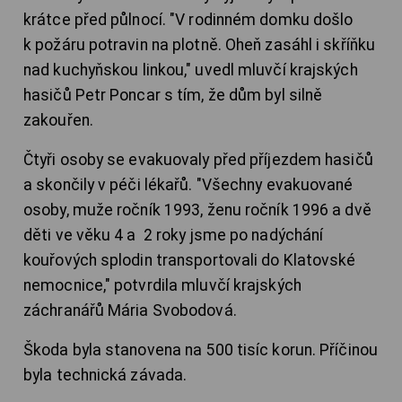
krátce před půlnocí. "V rodinném domku došlo
k požáru potravin na plotně. Oheň zasáhl i skříňku
nad kuchyňskou linkou," uvedl mluvčí krajských
hasičů Petr Poncar s tím, že dům byl silně
zakouřen.
Čtyři osoby se evakuovaly před příjezdem hasičů
a skončily v péči lékařů. "Všechny evakuované
osoby, muže ročník 1993, ženu ročník 1996 a dvě
děti ve věku 4 a 2 roky jsme po nadýchání
kouřových splodin transportovali do Klatovské
nemocnice," potvrdila mluvčí krajských
záchranářů Mária Svobodová.
Škoda byla stanovena na 500 tisíc korun. Příčinou
byla technická závada.