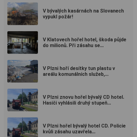
V bývalých kasárnách na Slovanech
vypukl požár!
V Klatovech hořel hotel, škoda půjde
do milionů. Při zásahu se...
V Plzni hoří desítky tun plastu v
areálu komunálních služeb,...
V Plzni znovu hořel bývalý CD hotel.
Hasiči vyhlásili druhý stupeň...
V Plzni hořel bývalý hotel CD. Policie
kvůli zásahu uzavřela...