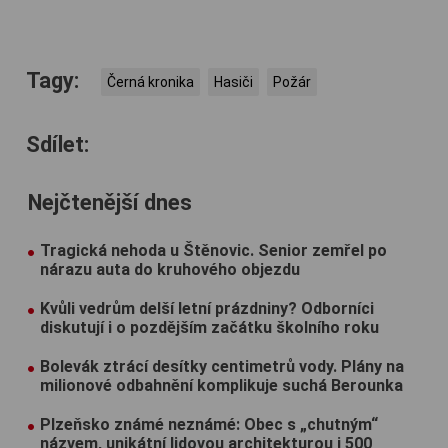
Tagy:
Černá kronika
Hasiči
Požár
Sdílet:
Nejčtenější dnes
Tragická nehoda u Štěnovic. Senior zemřel po
nárazu auta do kruhového objezdu
Kvůli vedrům delší letní prázdniny? Odborníci
diskutují i o pozdějším začátku školního roku
Bolevák ztrácí desítky centimetrů vody. Plány na
milionové odbahnění komplikuje suchá Berounka
Plzeňsko známé neznámé: Obec s „chutným“
názvem, unikátní lidovou architekturou i 500