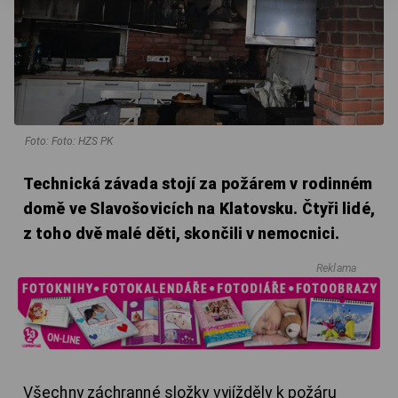
Foto: Foto: HZS PK
Technická závada stojí za požárem v rodinném
domě ve Slavošovicích na Klatovsku. Čtyři lidé,
z toho dvě malé děti, skončili v nemocnici.
Reklama
Všechny záchranné složky vyjížděly k požáru