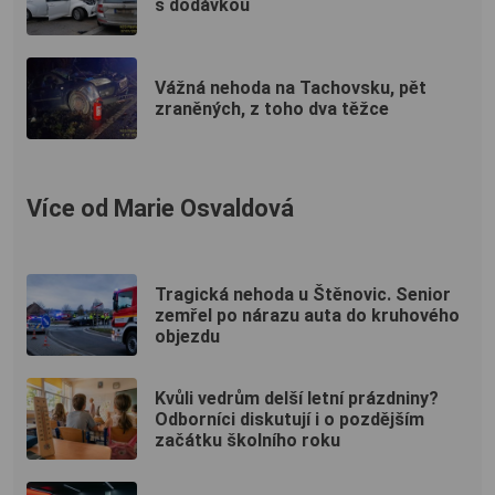
s dodávkou
Vážná nehoda na Tachovsku, pět
zraněných, z toho dva těžce
Více od Marie Osvaldová
Tragická nehoda u Štěnovic. Senior
zemřel po nárazu auta do kruhového
objezdu
Kvůli vedrům delší letní prázdniny?
Odborníci diskutují i o pozdějším
začátku školního roku