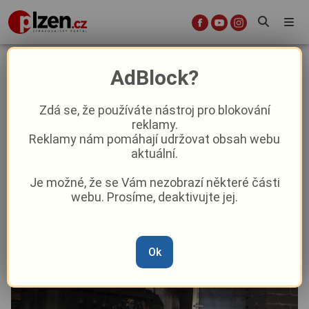
V rodinném domě na Klatovsku
AdBlock?
hořelo, mladá rodina skončila v
nemocnici
Zdá se, že používáte nástroj pro blokování
reklamy.
Reklamy nám pomáhají udržovat obsah webu
Krimi
aktuální.
Je možné, že se Vám nezobrazí některé části
Od
Marie Osvaldová
–
13. 3. 2024
|
07:52
webu. Prosíme, deaktivujte jej.
Ok