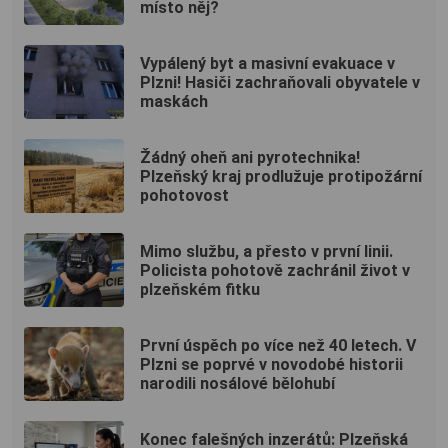
místo něj?
Vypálený byt a masivní evakuace v
Plzni! Hasiči zachraňovali obyvatele v
maskách
Žádný oheň ani pyrotechnika!
Plzeňský kraj prodlužuje protipožární
pohotovost
Mimo službu, a přesto v první linii.
Policista pohotově zachránil život v
plzeňském fitku
První úspěch po více než 40 letech. V
Plzni se poprvé v novodobé historii
narodili nosálové bělohubí
Konec falešných inzerátů: Plzeňská