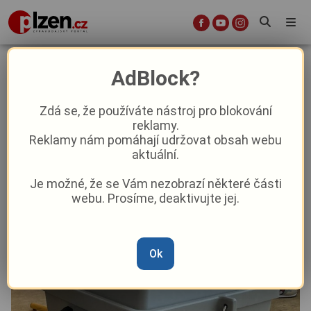
V Plzeňském kraji podaly zatím
AdBlock?
kandidátku pro říjnové volby čtyři
subjekty
Zdá se, že používáte nástroj pro blokování
reklamy.
Reklamy nám pomáhají udržovat obsah webu
Aktuality
Politika
aktuální.
Je možné, že se Vám nezobrazí některé části
Od
Marie Osvaldová
–
23. 7. 2025
|
05:48
webu. Prosíme, deaktivujte jej.
Ok