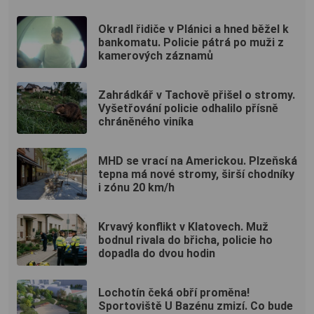
Okradl řidiče v Plánici a hned běžel k
bankomatu. Policie pátrá po muži z
kamerových záznamů
Zahrádkář v Tachově přišel o stromy.
Vyšetřování policie odhalilo přísně
chráněného viníka
MHD se vrací na Americkou. Plzeňská
tepna má nové stromy, širší chodníky
i zónu 20 km/h
Krvavý konflikt v Klatovech. Muž
bodnul rivala do břicha, policie ho
dopadla do dvou hodin
Lochotín čeká obří proměna!
Sportoviště U Bazénu zmizí. Co bude