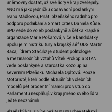
Sněmovny dostat, už své lídry v kraji zveřejnily.
ANO má jako jedničku dosavadní poslankyni
Ivanu Mádlovou, Piráti plzeňského radního pro
podporu podnikání a Smart Cities Daniela Kůse.
SPD vede do voleb poslankyně a šéfka krajské
organizace Marie Pošarová, v čele kandidátky
Spolu je ministr kultury a krajský šéf ODS Martin
Baxa, lídrem Stačilo! je student politologie
a mezinárodních vztahů Vítek Prokop a STAN
vede poslankyně a starostka Kozolup na
severním Plzeňsku Michaela Opltová. Pouze
Motoristé, kteří podle aktuálních volebních
modelů pětiprocentní hranici pro vstup do
Parlamentu nesplňují, v kraji jméno svého lídra
ještě neoznámili.
Plzeňský kraj s více než 600.000 obyvateli má