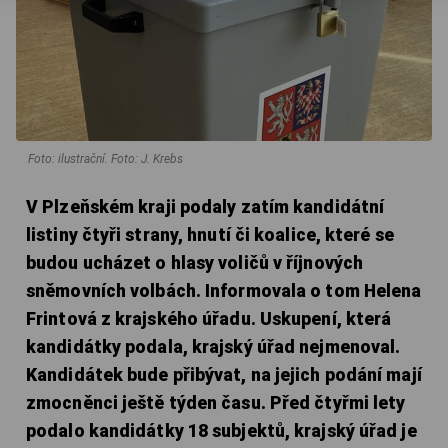
Foto: ilustrační. Foto: J. Krebs
V Plzeňském kraji podaly zatím kandidátní
listiny čtyři strany, hnutí či koalice, které se
budou ucházet o hlasy voličů v říjnových
sněmovních volbách. Informovala o tom Helena
Frintová z krajského úřadu. Uskupení, která
kandidátky podala, krajský úřad nejmenoval.
Kandidátek bude přibývat, na jejich podání mají
zmocněnci ještě týden času. Před čtyřmi lety
podalo kandidátky 18 subjektů, krajský úřad je