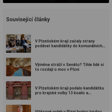
Související články
V Plzeňském kraji začaly strany
podávat kandidátky do komunálních...
Výměna stráží v Senátu? Tihle lidé si
to rozdají o moc v Plzni
V Plzeňském kraji podalo kandidátku
pro krajské volby 13 koalic a...
Vítězové voleb v Plzni budou tvrdou