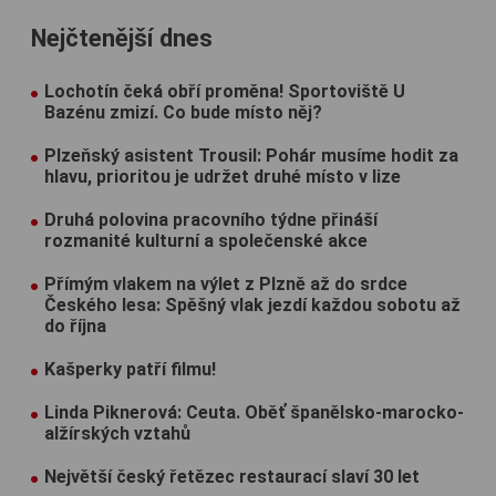
Nejčtenější dnes
Lochotín čeká obří proměna! Sportoviště U
Bazénu zmizí. Co bude místo něj?
Plzeňský asistent Trousil: Pohár musíme hodit za
hlavu, prioritou je udržet druhé místo v lize
Druhá polovina pracovního týdne přináší
rozmanité kulturní a společenské akce
Přímým vlakem na výlet z Plzně až do srdce
Českého lesa: Spěšný vlak jezdí každou sobotu až
do října
Kašperky patří filmu!
Linda Piknerová: Ceuta. Oběť španělsko-marocko-
alžírských vztahů
Největší český řetězec restaurací slaví 30 let