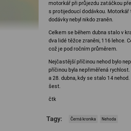
motorkář při průjezdu zatáčkou přej
s protijedoucí dodávkou. Motorkář
dodávky nebyl nikdo zraněn.
Celkem se během dubna stalo v kraj
dva lidé těžce zraněni, 116 lehce. 
což je pod ročním průměrem.
Nejčastější příčinou nehod bylo ne
příčinou byla nepřiměřená rychlost. 
a 28. dubna, kdy se stalo 14 nehod.
šest.
čtk
Tagy:
Černá kronika
Nehoda