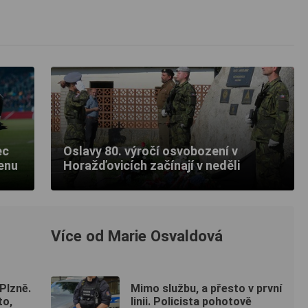
ec
Oslavy 80. výročí osvobození v
denu
Horažďovicích začínají v neděli
Více od Marie Osvaldová
Plzně.
Mimo službu, a přesto v první
to,
linii. Policista pohotově