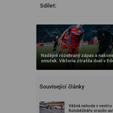
Sdílet:
Nadějně rozehraný zápas a nakon
smutek. Viktoria ztratila duel v E
Související články
Vážná nehoda v centru 
Koloběžkáře srazilo au