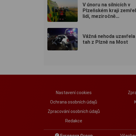
V únoru na silnicích v
Plzeňském kraji zemřel
lidí, meziročně...
Vážná nehoda uzavřela 
tah z Plzně na Most
Nastavení cookies
Zpra
Ochrana osobních údajů
Zpracování osobních údajů
Redakce
Euronova Group
Všeobe