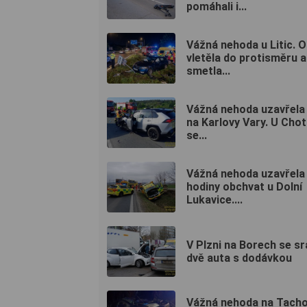
pomáhali i...
Vážná nehoda u Litic. O
vletěla do protisměru a
smetla...
Vážná nehoda uzavřela s
na Karlovy Vary. U Cho
se...
Vážná nehoda uzavřela 
hodiny obchvat u Dolní
Lukavice....
V Plzni na Borech se sr
dvě auta s dodávkou
Vážná nehoda na Tacho