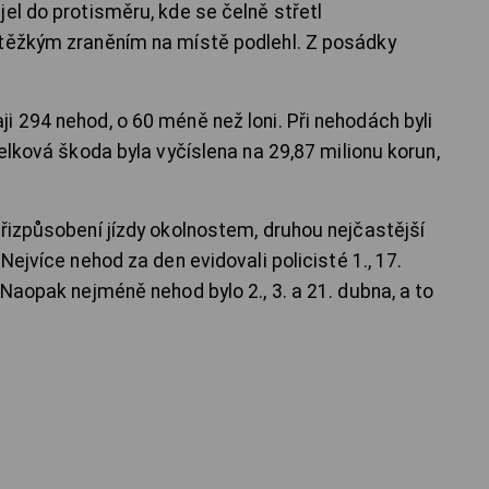
el do protisměru, kde se čelně střetl
 těžkým zraněním na místě podlehl. Z posádky
i 294 nehod, o 60 méně než loni. Při nehodách byli
Celková škoda byla vyčíslena na 29,87 milionu korun,
přizpůsobení jízdy okolnostem, druhou nejčastější
Nejvíce nehod za den evidovali policisté 1., 17.
 Naopak nejméně nehod bylo 2., 3. a 21. dubna, a to