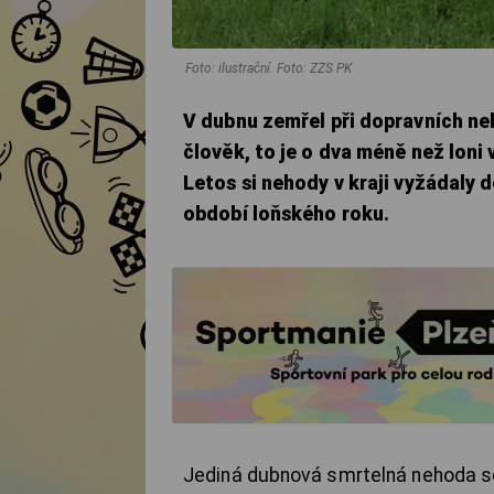
Foto: ilustrační. Foto: ZZS PK
V dubnu zemřel při dopravních neh
člověk, to je o dva méně než loni
Letos si nehody v kraji vyžádaly 
období loňského roku.
Jediná dubnová smrtelná nehoda se