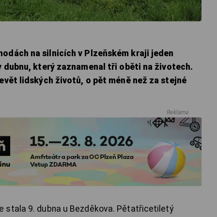
odách na silnicích v Plzeňském kraji jeden
 v dubnu, který zaznamenal tři oběti na životech.
devět lidských životů, o pět méně než za stejné
Reklama
 stala 9. dubna u Bezděkova. Pětatřicetiletý