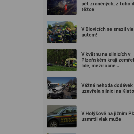
pět zraněných, z toho 
těžce
V Blovicích se srazil vla
autem!
V květnu na silnicích v
Plzeňském kraji zemřeli
lidé, meziročně...
Vážná nehoda dodávek
uzavřela silnici na Klat
V Holýšově na jižním P
usmrtil vlak muže