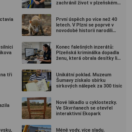
zachránil život v plzeňském
fitku
ctavia
První úspěch po více než 40
letech. V Plzni se poprvé v
novodobé historii narodili
nosálové bělohubí
ilnici
Konec falešných inzerátů:
tíkova
Plzeňská kriminálka dopadla
ženu, která obrala desítky lidí
po celé republice
na tři
Unikátní poklad. Muzeum
Šumavy získalo sbírku
sirkových nálepek za 300 tisíc
Nové lákadlo u cyklostezky.
azila
Ve Skvrňanech se otevřel
interaktivní Ekopark
vsku,
Méně vody, více sladu.