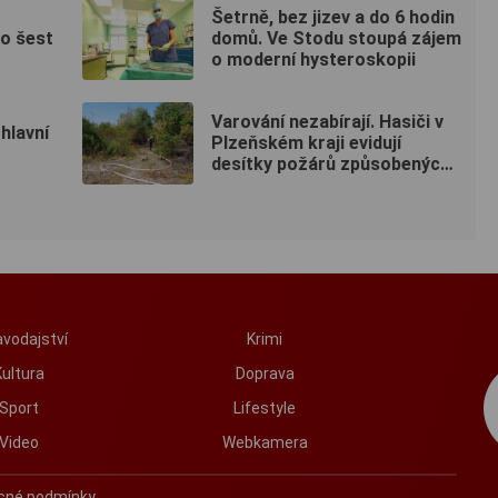
Šetrně, bez jizev a do 6 hodin
o šest
domů. Ve Stodu stoupá zájem
o moderní hysteroskopii
Varování nezabírají. Hasiči v
hlavní
Plzeňském kraji evidují
desítky požárů způsobených
lidmi
vodajství
Krimi
Kultura
Doprava
Sport
Lifestyle
Video
Webkamera
cné podmínky