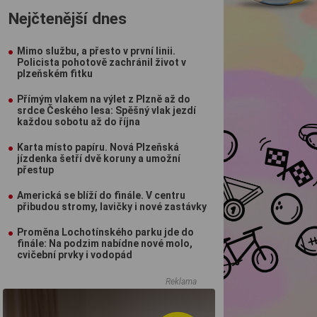
Nejčtenější dnes
Mimo službu, a přesto v první linii.
Policista pohotově zachránil život v
plzeňském fitku
Přímým vlakem na výlet z Plzně až do
srdce Českého lesa: Spěšný vlak jezdí
každou sobotu až do října
Karta místo papíru. Nová Plzeňská
jízdenka šetří dvě koruny a umožní
přestup
Americká se blíží do finále. V centru
přibudou stromy, lavičky i nové zastávky
Proměna Lochotínského parku jde do
finále: Na podzim nabídne nové molo,
cvičební prvky i vodopád
Reklama