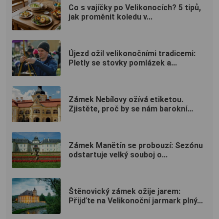
Co s vajíčky po Velikonocích? 5 tipů,
jak proměnit koledu v...
Újezd ožil velikonočními tradicemi:
Pletly se stovky pomlázek a...
Zámek Nebílovy ožívá etiketou.
Zjistěte, proč by se nám barokní...
Zámek Manětín se probouzí: Sezónu
odstartuje velký souboj o...
Štěnovický zámek ožije jarem:
Přijďte na Velikonoční jarmark plný...