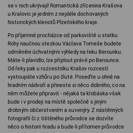
se v nich ukrývají! Romantická zřícenina Krašova
u Kralovic je jedním z nejdéle dochovaných
historických klenotů Plzeňského kraje.
Po příjemné procházce od parkoviště u statku
Rohy naučnou stezkou Václava Tomeše budete
odměněni úchvatnými výhledy na řeku Berounku.
Máte-li plavidlo, lze připlout právě po Berounce.
Od řeky pak u rozcestníku Krašov rozcestí
vystoupáte vzhůru po žluté. Poseďte u ohně na
hradním nádvoří a přineste si něco dobrého, co na
něm můžete připravit - nějaká ta klobáska však
bude i v prodeji na místě společně s jiným
drobným občerstvením a suvenýry. Z nástěnných
fotografií či z tištěného průvodce se dozvíte
něco o historii hradu a bude-li přítomen průvodce