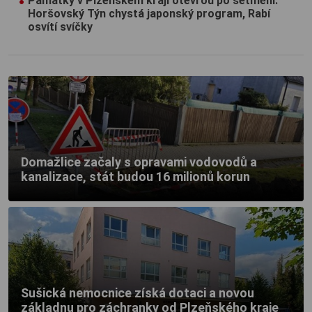
Památky v Plzeňském kraji otevřou po setmění:
Horšovský Týn chystá japonský program, Rabí
osvítí svíčky
Domažlice začaly s opravami vodovodů a
kanalizace, stát budou 16 milionů korun
Sušická nemocnice získá dotaci a novou
základnu pro záchranky od Plzeňského kraje