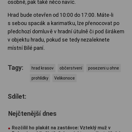
osobně, pak také něco navíc.
Hrad bude otevřen od 10:00 do 17:00. Máte-li
s sebou spacák a karimatku, lze přenocovat po
předchozí domluvě v hradní útulně či pod širákem
v objektu hradu, pokud se tedy nezaleknete
místní Bílé paní.
Tagy:
hrad krasov
občerstvení
posezeni u ohne
prohlídky
Velikonoce
Sdílet:
Nejčtenější dnes
Rozčílil ho plakát na zastávce: Vzteklý muž v