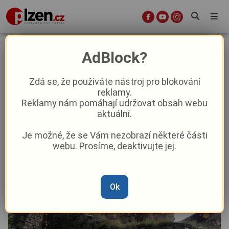
Užijte si o Velikonocích romantiku
AdBlock?
na hradě Krašov
Zdá se, že používáte nástroj pro blokování
reklamy.
Aktuality
Kultura
Z kraje
Reklamy nám pomáhají udržovat obsah webu
aktuální.
Od
Peggy Kýrová
–
15. 4. 2025
|
07:30
Je možné, že se Vám nezobrazí některé části
webu. Prosíme, deaktivujte jej.
Ok