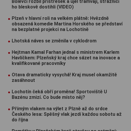
Bolevci rozbil přístřešek a ujel tramvají, strážníci
ho bleskově dostihli (VIDEO)
Plzeň v hlavní roli na velkém plátně: Hvězdně
obsazená komedie Martina Horského se představí
na bezplatné projekci na Lochotíně
Lhotská náves se změnila v cyklodrom
Hejtman Kamal Farhan jednal s ministrem Karlem
Havlíčkem: Plzeňský kraj chce sázet na inovace a
kvalifikované pracovníky
Otava dramaticky vysychá! Kraj musel okamžitě
zasáhnout
Lochotín čeká obří proměna! Sportoviště U
Bazénu zmizí. Co bude místo něj?
Přímým vlakem na výlet z Plzně až do srdce
Českého lesa: Spěšný vlak jezdí každou sobotu až
do října