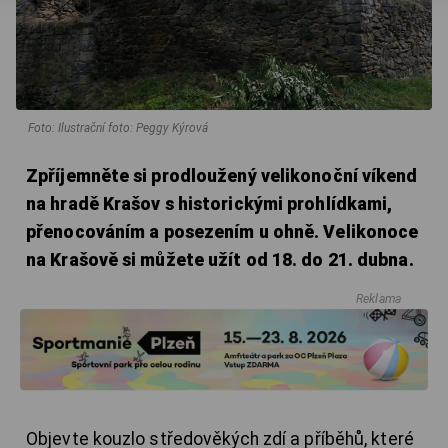
Foto: Ilustrační foto: Peggy Kýrová
Zpříjemněte si prodloužený velikonoční víkend
na hradě Krašov s historickými prohlídkami,
přenocováním a posezením u ohně. Velikonoce
na Krašově si můžete užít od 18. do 21. dubna.
Reklama
Objevte kouzlo středověkých zdí a příběhů, které