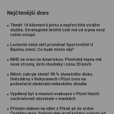
Nejčtenější dnes
Téměř 14 kilometrů plotu a nepřetržitá strážní
služba. Strategické letiště Líně má od srpna nový
režim vstupů
Lochotín čeká obří proměna! Sportoviště U
Bazénu zmizí. Co bude místo něj?
MHD se vrací na Americkou. Plzeňská tepna má
nové stromy, širší chodníky i zónu 20 km/h
Měsíc zakryje téměř 90 % slunečního disku.
Hvězdárny v Rokycanech i Plzni zvou na
podvečerní sledování nebeského divadla
Vypálený byt a masivní evakuace v Plzni! Hasiči
zachraňovali obyvatele v maskách
Přímým vlakem na výlet z Plzně až do srdce
Českého lesa: Spěšný vlak jezdí každou sobotu až