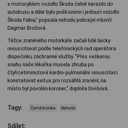
s motocyklem vozidlo Škoda čelně narazilo do
autobusu a dále bylo poškozeno i jedoucí vozidlo
Škoda Fabia," popsala nehodu policejní mluvčí
Dagmar Brožová.
Těžce zraněného motorkáře začali lidé laicky
resuscitovat podle telefonických rad operátora
dispečinku záchranné služby. "Přes veškerou
snahu naše lékařka musela zhruba po
čtyřicetiminutové kardio-pulmonální resuscitaci
konstatovat exitus pro rozsáhlá zranění, na
místo byl povolán koroner," doplnila Divišová.
Tagy:
Černá kronika
Nehoda
Sdílet: