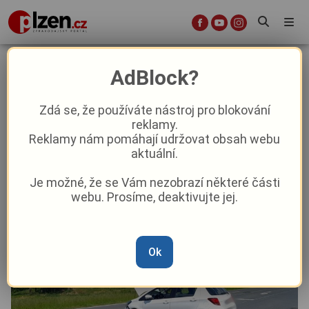
Tragické pondělí na silnicích v
AdBlock?
Plzeňském kraji. Zemřeli dva
motorkáři
Zdá se, že používáte nástroj pro blokování
reklamy.
Reklamy nám pomáhají udržovat obsah webu
Krimi
aktuální.
Je možné, že se Vám nezobrazí některé části
Od
Marie Osvaldová
–
20. 5. 2024
|
18:41
webu. Prosíme, deaktivujte jej.
Ok