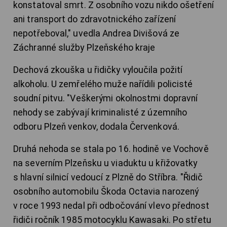
konstatoval smrt. Z osobního vozu nikdo ošetření
ani transport do zdravotnického zařízení
nepotřeboval," uvedla Andrea Divišová ze
Záchranné služby Plzeňského kraje
Dechová zkouška u řidičky vyloučila požití
alkoholu. U zemřelého muže nařídili policisté
soudní pitvu. "Veškerými okolnostmi dopravní
nehody se zabývají kriminalisté z územního
odboru Plzeň venkov, dodala Červenková.
Druhá nehoda se stala po 16. hodině ve Vochově
na severním Plzeňsku u viaduktu u křižovatky
s hlavní silnicí vedoucí z Plzně do Stříbra. "Řidič
osobního automobilu Škoda Octavia narozený
v roce 1993 nedal při odbočování vlevo přednost
řidiči ročník 1985 motocyklu Kawasaki. Po střetu