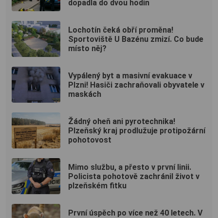
dopadla do dvou hodin
Lochotín čeká obří proměna!
Sportoviště U Bazénu zmizí. Co bude
místo něj?
Vypálený byt a masivní evakuace v
Plzni! Hasiči zachraňovali obyvatele v
maskách
Žádný oheň ani pyrotechnika!
Plzeňský kraj prodlužuje protipožární
pohotovost
Mimo službu, a přesto v první linii.
Policista pohotově zachránil život v
plzeňském fitku
První úspěch po více než 40 letech. V