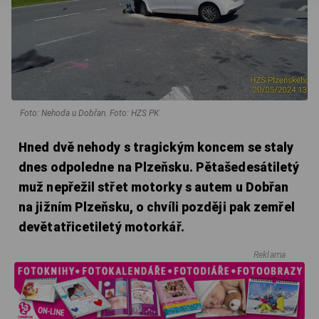
Foto: Nehoda u Dobřan. Foto: HZS PK
Hned dvě nehody s tragickým koncem se staly
dnes odpoledne na Plzeňsku. Pětašedesátiletý
muž nepřežil střet motorky s autem u Dobřan
na jižním Plzeňsku, o chvíli později pak zemřel
devětatřicetiletý motorkář.
Reklama