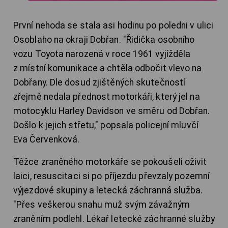
První nehoda se stala asi hodinu po poledni v ulici
Osoblaho na okraji Dobřan. "Řidička osobního
vozu Toyota narozená v roce 1961 vyjížděla
z místní komunikace a chtěla odbočit vlevo na
Dobřany. Dle dosud zjištěných skutečností
zřejmě nedala přednost motorkáři, který jel na
motocyklu Harley Davidson ve směru od Dobřan.
Došlo k jejich střetu," popsala policejní mluvčí
Eva Červenková.
Těžce zraněného motorkáře se pokoušeli oživit
laici, resuscitaci si po příjezdu převzaly pozemní
výjezdové skupiny a letecká záchranná služba.
"Přes veškerou snahu muž svým závažným
zraněním podlehl. Lékař letecké záchranné služby