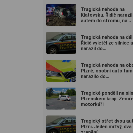
Tragická nehoda na
Klatovsku. Řidič narazil
autem do stromu, na...
Tragická nehoda na dáln
Řidič vyletěl ze silnice a
narazil do...
Tragická nehoda na ob
Plzně, osobní auto tam
narazilo do...
Tragické pondělí na siln
Plzeňském kraji. Zemře
motorkáři
Tragický střet dvou au
Plzní. Jeden mrtvý, dva
zranění