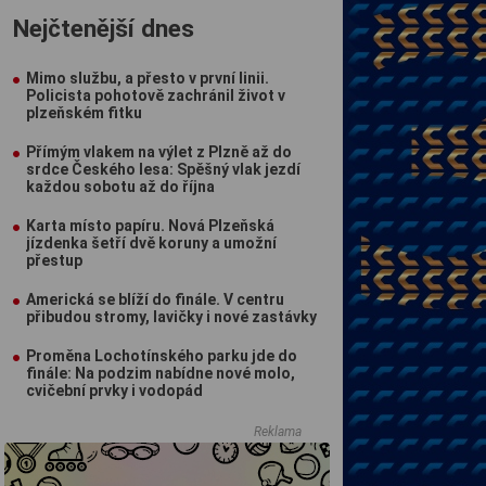
Nejčtenější dnes
Mimo službu, a přesto v první linii.
Policista pohotově zachránil život v
plzeňském fitku
Přímým vlakem na výlet z Plzně až do
srdce Českého lesa: Spěšný vlak jezdí
každou sobotu až do října
Karta místo papíru. Nová Plzeňská
jízdenka šetří dvě koruny a umožní
přestup
Americká se blíží do finále. V centru
přibudou stromy, lavičky i nové zastávky
Proměna Lochotínského parku jde do
finále: Na podzim nabídne nové molo,
cvičební prvky i vodopád
Reklama