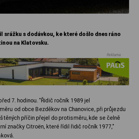
il srážku s dodávkou, ke které došlo dnes ráno
tinou na Klatovsku.
Reklama
řed 7. hodinou. "Řidič ročník 1989 jel
ěru od obce Bezděkov na Chanovice, při průjezdu
štěných příčin přejel do protisměru, kde se čelně
rní značky Citroën, které
řídil řidič ročník 1977,"
nková.