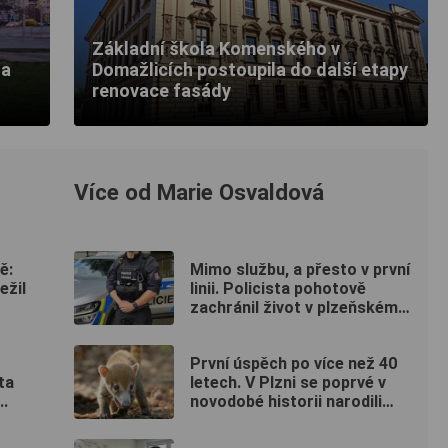
Základní škola Komenského v
la
Domažlicích postoupila do další etapy
renovace fasády
Více od Marie Osvaldová
ě:
Mimo službu, a přesto v první
ežil
linii. Policista pohotově
zachránil život v plzeňském
fitku
První úspěch po více než 40
ta
letech. V Plzni se poprvé v
..
novodobé historii narodili
nosálové bělohubí