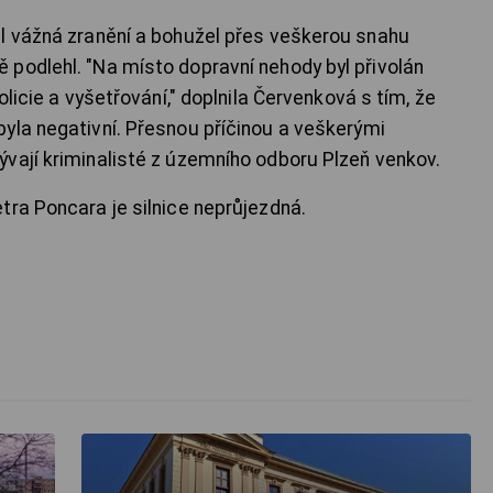
l vážná zranění a bohužel přes veškerou snahu
podlehl. "Na místo dopravní nehody byl přivolán
olicie a vyšetřování," doplnila Červenková s tím, že
yla negativní. Přesnou příčinou a veškerými
vají kriminalisté z územního odboru Plzeň venkov.
tra Poncara je silnice neprůjezdná.