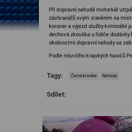
Při dopravní nehodě motorkář utrpě
záchranářů svým zraněním na místě 
koroner a výjezd služby kriminální p
dechová zkouška u řidiče dodávky b
okolnostmi dopravní nehody se zabý
Podle mluvčího krajských hasičů Pe
Tagy:
Černá kronika
Nehoda
Sdílet: