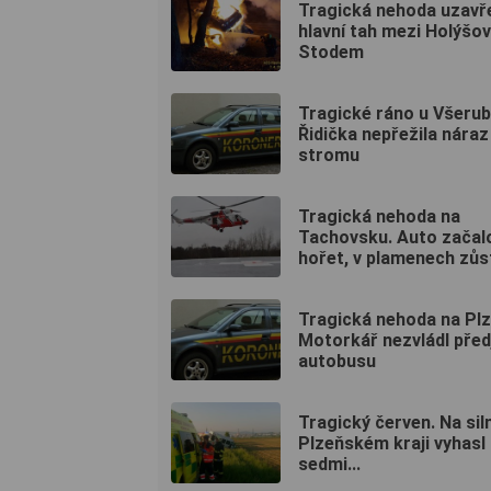
Tragická nehoda uzavř
hlavní tah mezi Holýšo
Stodem
Tragické ráno u Všerub
Řidička nepřežila náraz
stromu
Tragická nehoda na
Tachovsku. Auto začal
hořet, v plamenech zůst
Tragická nehoda na Pl
Motorkář nezvládl před
autobusu
Tragický červen. Na siln
Plzeňském kraji vyhasl 
sedmi...