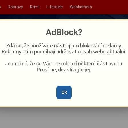
o
Doprava
Krimi
Lifestyle
Webkamera
AdBlock?
Zdá se, že používáte nástroj pro blokování reklamy.
Reklamy nám pomáhají udržovat obsah webu aktuální.
Je možné, že se Vám nezobrazí některé části webu.
Prosíme, deaktivujte jej.
 Klatovsku. Motorkář
 s dodávkou
Ok