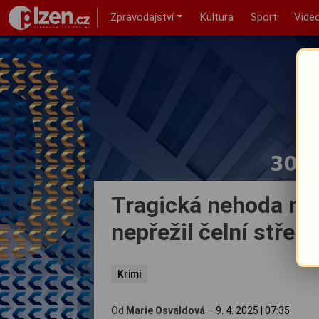
Zpravodajství
Kultura
Sport
Vide
Tragická nehoda na
nepřežil čelní střet
Krimi
Od
Marie Osvaldová
–
9. 4. 2025
|
07:35