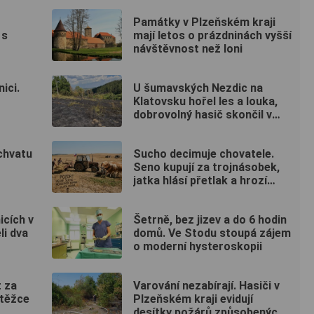
Památky v Plzeňském kraji
 s
mají letos o prázdninách vyšší
návštěvnost než loni
ici.
U šumavských Nezdic na
Klatovsku hořel les a louka,
dobrovolný hasič skončil v
nemocnici
chvatu
Sucho decimuje chovatele.
Seno kupují za trojnásobek,
jatka hlásí přetlak a hrozí
rušení chovů
icích v
Šetrně, bez jizev a do 6 hodin
li dva
domů. Ve Stodu stoupá zájem
o moderní hysteroskopii
t za
Varování nezabírají. Hasiči v
 těžce
Plzeňském kraji evidují
desítky požárů způsobených