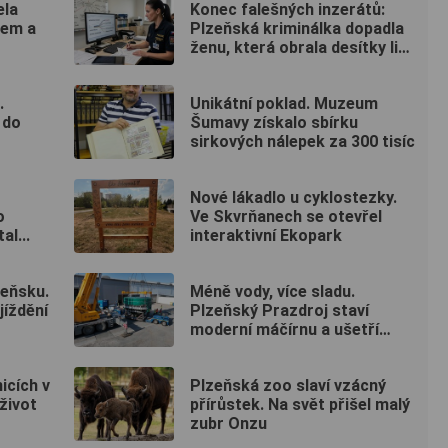
ela
Konec falešných inzerátů:
vem a
Plzeňská kriminálka dopadla
ženu, která obrala desítky lidí
po celé republice
.
Unikátní poklad. Muzeum
 do
Šumavy získalo sbírku
sirkových nálepek za 300 tisíc
Nové lákadlo u cyklostezky.
o
Ve Skvrňanech se otevřel
al...
interaktivní Ekopark
zeňsku.
Méně vody, více sladu.
jíždění
Plzeňský Prazdroj staví
moderní máčírnu a ušetří
miliony litrů vody
icích v
Plzeňská zoo slaví vzácný
život
přírůstek. Na svět přišel malý
zubr Onzu