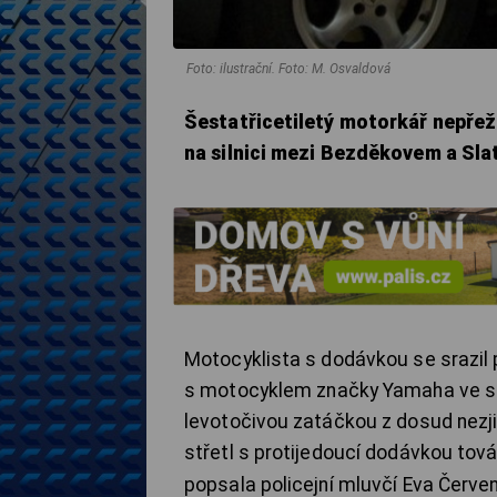
Foto: ilustrační. Foto: M. Osvaldová
Šestatřicetiletý motorkář nepřež
na silnici mezi Bezděkovem a Sla
Motocyklista s dodávkou se srazil p
s motocyklem značky Yamaha ve sm
levotočivou zatáčkou z dosud nezji
střetl s protijedoucí dodávkou tová
popsala policejní mluvčí Eva Červe