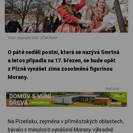
Foto: Ilustrační foto: ZČM Plzeň
O páté neděli postní, která se nazývá Smrtná
a letos připadla na 17. březen, se bude opět
z Plzně vynášet zima zosobněná figurínou
Morany.
Reklama
Na Plzeňsku, zejména v příměstských oblastech,
bývalo v minulosti vynášení Morany výhradně