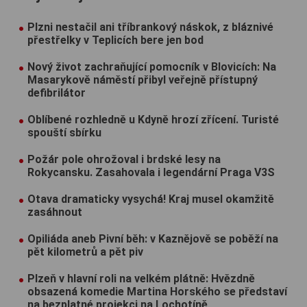
Plzni nestačil ani tříbrankový náskok, z bláznivé
přestřelky v Teplicích bere jen bod
Nový život zachraňující pomocník v Blovicích: Na
Masarykově náměstí přibyl veřejně přístupný
defibrilátor
Oblíbené rozhledně u Kdyně hrozí zřícení. Turisté
spouští sbírku
Požár pole ohrožoval i brdské lesy na
Rokycansku. Zasahovala i legendární Praga V3S
Otava dramaticky vysychá! Kraj musel okamžitě
zasáhnout
Opiliáda aneb Pivní běh: v Kaznějově se poběží na
pět kilometrů a pět piv
Plzeň v hlavní roli na velkém plátně: Hvězdně
obsazená komedie Martina Horského se představí
na bezplatné projekci na Lochotíně