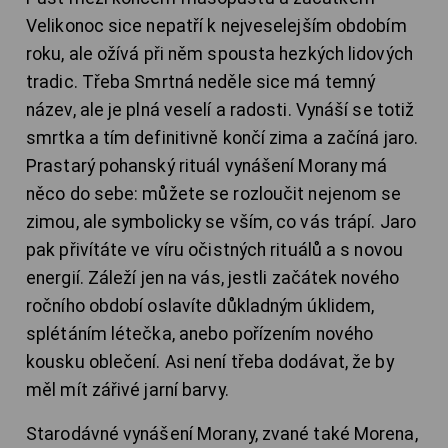
Velikonoc sice nepatří k nejveselejším obdobím
roku, ale ožívá při něm spousta hezkých lidových
tradic. Třeba Smrtná neděle sice má temný
název, ale je plná veselí a radosti. Vynáší se totiž
smrtka a tím definitivně končí zima a začíná jaro.
Prastarý pohanský rituál vynášení Morany má
něco do sebe: můžete se rozloučit nejenom se
zimou, ale symbolicky se vším, co vás trápí. Jaro
pak přivítáte ve víru očistných rituálů a s novou
energií. Záleží jen na vás, jestli začátek nového
ročního období oslavíte důkladným úklidem,
splétáním létečka, anebo pořízením nového
kousku oblečení. Asi není třeba dodávat, že by
měl mít zářivé jarní barvy.
Starodávné vynášení Morany, zvané také Morena,