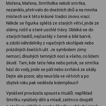
Mořena, Mařena, Smrtholka neboli smrtka,
nezaniklo, přetrvalo do dnešních dnů a na mnoha
místech se k této krásné tradici znovu vrací.
Někde se figurka splétá ze starých větví, jinde ze
slámy, roští a staré uschlé trávy. Obléká se do
starých hadrů, nejčastěji v černé a bílé barvě,
a zdobí náhrdelníky z vaječných skořápek nebo
prázdných šnečích ulit. Je symbolem zimy:
nemocí, dlouhých temných nocí a všeho, co lidem
škodí. Tam, kde teče řeka nebo potok, se smrtka
hází do vody, jinde se pálí nebo svrhává ze skály.
Dejte ale pozor, aby neuvízla ve větvích a po
zbytek roku pak neděsila kolemjdoucí!
Vynášení provázela spousta rituálů: například
Smrtku vynášely děti a mladí, zatímco dospělí