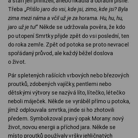
a staří jen přihlíželi, anebo říkadla a obřadní písně.
Třeba „
Přišlo jaro do vsi, kde jsi, zimo, kde jsi? Byla
zima mezi náma a včil už je za horama. Hu, hu, hu,
jaro už je tu!
“ Někde se udržovala pověra, že kdo
po utopení Smrtky přijde zpět do vsi poslední, ten
do roka zemře. Zpět od potoka se proto nevracel
spořádaný průvod, ale každý běžel doslova
o život.
Pár spletených rašících vrbových nebo březových
proutků, zdobených vajíčky, pentlemi nebo
dětskými výtvory se nazývá líto, lítečko, létečko
neboli máječek. Někde se vyráběl přímo u potoka,
jímž odplouvala smrtka, jinde si ho zhotovili
předem. Symbolizoval pravý opak Morany: nový
život, novou energii a příchod jara. Někde se
místo proutků používaly vršky jehličnatých