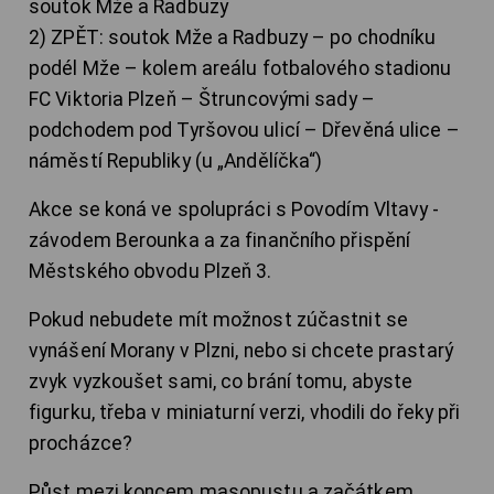
soutok Mže a Radbuzy
2) ZPĚT: soutok Mže a Radbuzy – po chodníku
podél Mže – kolem areálu fotbalového stadionu
FC Viktoria Plzeň – Štruncovými sady –
podchodem pod Tyršovou ulicí – Dřevěná ulice –
náměstí Republiky (u „Andělíčka“)
Akce se koná ve spolupráci s Povodím Vltavy -
závodem Berounka a za finančního přispění
Městského obvodu Plzeň 3.
Pokud nebudete mít možnost zúčastnit se
vynášení Morany v Plzni, nebo si chcete prastarý
zvyk vyzkoušet sami, co brání tomu, abyste
figurku, třeba v miniaturní verzi, vhodili do řeky při
procházce?
Půst mezi koncem masopustu a začátkem