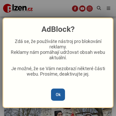
Tip na neděli: přivítejte jaro
AdBlock?
tradičním vynášením Morany!
Zdá se, že používáte nástroj pro blokování
reklamy.
Kultura
Reklamy nám pomáhají udržovat obsah webu
aktuální.
Od
Peggy Kýrová
–
16. 3. 2024
|
07:43
Je možné, že se Vám nezobrazí některé části
webu. Prosíme, deaktivujte jej.
Ok