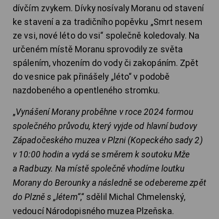
dívčím zvykem. Dívky nosívaly Moranu od stavení
ke stavení a za tradičního popěvku „Smrt nesem
ze vsi, nové léto do vsi“ společně koledovaly. Na
určeném místě Moranu sprovodily ze světa
spálením, vhozením do vody či zakopáním. Zpět
do vesnice pak přinášely „léto“ v podobě
nazdobeného a opentleného stromku.
„
Vynášení Morany proběhne v roce 2024 formou
společného průvodu, který vyjde od hlavní budovy
Západočeského muzea v Plzni (Kopeckého sady 2)
v 10:00 hodin a vydá se směrem k soutoku Mže
a Radbuzy. Na místě společně vhodíme loutku
Morany do Berounky a následně se odebereme zpět
do Plzně s „létem“
,“ sdělil Michal Chmelenský,
vedoucí Národopisného muzea Plzeňska.