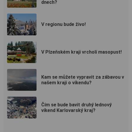
dnech?
V regionu bude živo!
V Plzeňském kraji vrcholí masopust!
Kam se můžete vypravit za zábavou v
našem kraji o víkendu?
Čím se bude bavit druhý lednový
víkend Karlovarský kraj?