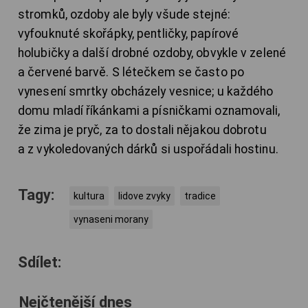
stromků, ozdoby ale byly všude stejné:
vyfouknuté skořápky, pentličky, papírové
holubičky a další drobné ozdoby, obvykle v zelené
a červené barvě. S létečkem se často po
vynesení smrtky obcházely vesnice; u každého
domu mladí říkánkami a písničkami oznamovali,
že zima je pryč, za to dostali nějakou dobrotu
a z vykoledovaných dárků si uspořádali hostinu.
Tagy:
kultura
lidove zvyky
tradice
vynaseni morany
Sdílet:
Nejčtenější dnes