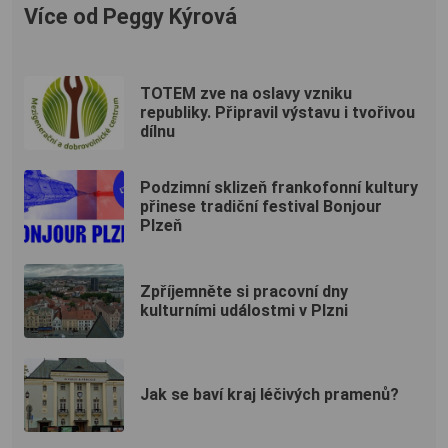
Více od Peggy Kýrová
TOTEM zve na oslavy vzniku
republiky. Připravil výstavu i tvořivou
dílnu
Podzimní sklizeň frankofonní kultury
přinese tradiční festival Bonjour
Plzeň
Zpříjemněte si pracovní dny
kulturními událostmi v Plzni
Jak se baví kraj léčivých pramenů?