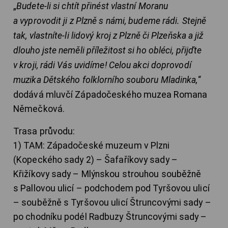
„
Budete-li si chtít přinést vlastní Moranu
a vyprovodit ji z Plzně s námi, budeme rádi. Stejně
tak, vlastníte-li lidový kroj z Plzně či Plzeňska a již
dlouho jste neměli příležitost si ho obléci, přijďte
v kroji, rádi Vás uvidíme! Celou akci doprovodí
muzika Dětského folklorního souboru Mladinka,
“
dodává mluvčí Západočeského muzea Romana
Němečková.
Trasa průvodu:
1) TAM: Západočeské muzeum v Plzni
(Kopeckého sady 2) – Šafaříkovy sady –
Křižíkovy sady – Mlýnskou strouhou souběžně
s Pallovou ulicí – podchodem pod Tyršovou ulicí
– souběžně s Tyršovou ulicí Štruncovými sady –
po chodníku podél Radbuzy Štruncovými sady –