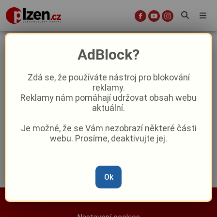
zakladni a materska skola
AdBlock?
domazlice
Zdá se, že používáte nástroj pro blokování
reklamy.
Reklamy nám pomáhají udržovat obsah webu
Altán pro školu v Domažlicích čeká na
aktuální.
rozhodnutí o dotaci
Je možné, že se Vám nezobrazí některé části
webu. Prosíme, deaktivujte jej.
Reklama
Ok