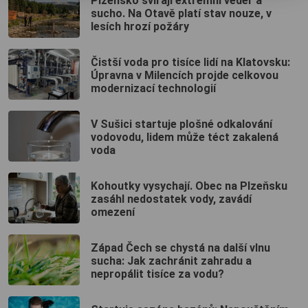
Plzeňsko svírají extrémní veder a
sucho. Na Otavě platí stav nouze, v
lesích hrozí požáry
Čistší voda pro tisíce lidí na Klatovsku:
Úpravna v Milencích projde celkovou
modernizací technologií
V Sušici startuje plošné odkalování
vodovodu, lidem může téct zakalená
voda
Kohoutky vysychají. Obec na Plzeňsku
zasáhl nedostatek vody, zavádí
omezení
Západ Čech se chystá na další vlnu
sucha: Jak zachránit zahradu a
nepropálit tisíce za vodu?