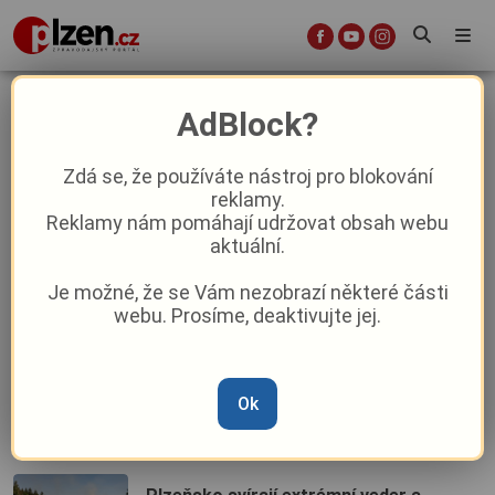
voda
AdBlock?
Zdá se, že používáte nástroj pro blokování
reklamy.
Voda jako drahý špás? V Plzeňském
Reklamy nám pomáhají udržovat obsah webu
kraji jí spotřebujeme 85 litrů denně
aktuální.
Je možné, že se Vám nezobrazí některé části
Léto u vody na Plzeňsku: Od horského
webu. Prosíme, deaktivujte jej.
jezera na Šídlováku až po „hnědou
kávu“ na Třemošné
Až voda nebude, bude na litování
Ok
pozdě: Vedoucí zbirožských sádek
varuje před ničením potoků a černými
odběry