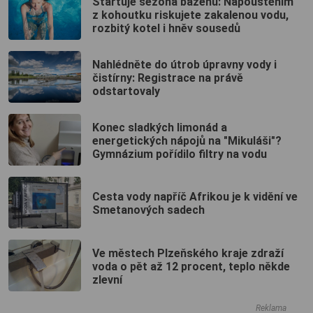
Startuje sezóna bazénů: Napouštěním
z kohoutku riskujete zakalenou vodu,
rozbitý kotel i hněv sousedů
Nahlédněte do útrob úpravny vody i
čistírny: Registrace na právě
odstartovaly
Konec sladkých limonád a
energetických nápojů na "Mikuláši"?
Gymnázium pořídilo filtry na vodu
Cesta vody napříč Afrikou je k vidění ve
Smetanových sadech
Ve městech Plzeňského kraje zdraží
voda o pět až 12 procent, teplo někde
zlevní
Reklama