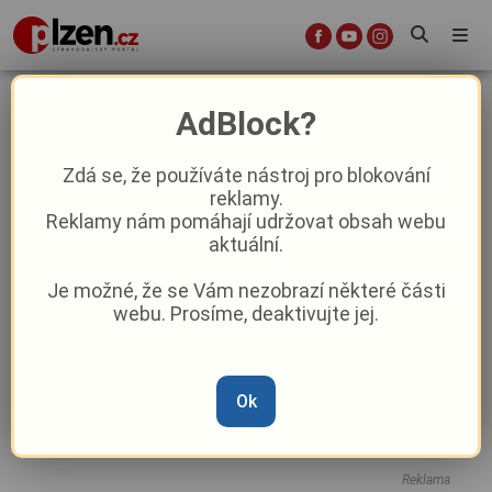
Vavřineček u Domažlic
AdBlock?
Zdá se, že používáte nástroj pro blokování
Chodské slavnosti - Vavřinecká pouť
reklamy.
2025 se letos koná po
Reklamy nám pomáhají udržovat obsah webu
jednasedmdesáté!
aktuální.
Je možné, že se Vám nezobrazí některé části
Domažlice ožijí Chodskými slavnostmi
webu. Prosíme, deaktivujte jej.
a Vavřineckou poutí
Jídlo, rytíři, kejklíři nebo medvědi a
Ok
posvícení. Tak v Plzni a okolí oslaví
svátek svatého Václava
Reklama