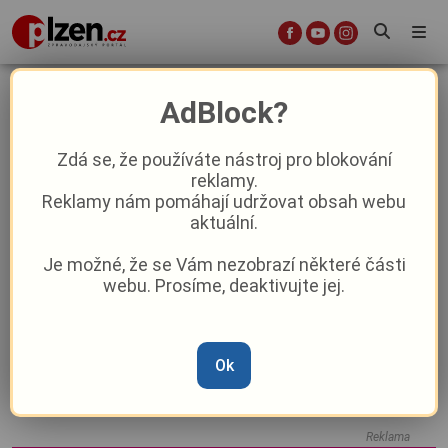
ŠKODALAND RACE JUNIOR
AdBlock?
Zdá se, že používáte nástroj pro blokování
Horko, bláto a tuny adrenalinu. Malí
reklamy.
bojovníci na Škodaland Race Junior
Reklamy nám pomáhají udržovat obsah webu
zdolali překážky i tropické peklo!
aktuální.
Je možné, že se Vám nezobrazí některé části
VIDEO: Děti změřily ve Škodalandu své
webu. Prosíme, deaktivujte jej.
síly na překážkovém běhu
Ok
Kulturní tipy: co přinese čtvrtý
červnový víkend?
Reklama