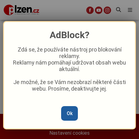
skiaskopie
AdBlock?
Zdá se, že používáte nástroj pro blokování
Zkrátí čekací doby a uleví lékařům.
reklamy.
Klatovská nemocnice nasadila rentgen
Reklamy nám pomáhají udržovat obsah webu
nové generace
aktuální.
Reklama
Je možné, že se Vám nezobrazí některé části
webu. Prosíme, deaktivujte jej.
Ok
Nastavení cookies