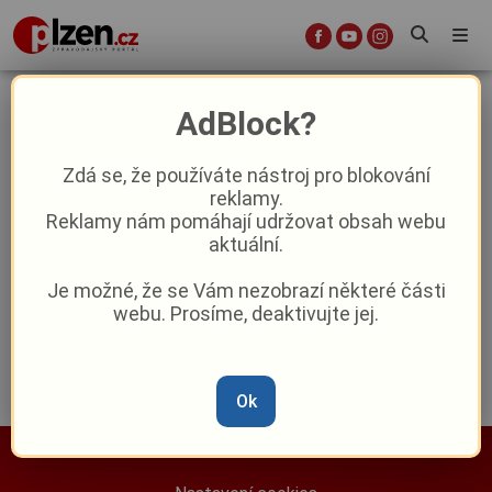
péřové polštáře
AdBlock?
Zdá se, že používáte nástroj pro blokování
Tajemství dokonalého spánku našich
reklamy.
babiček se vrací: Proč je stoprocentní
Reklamy nám pomáhají udržovat obsah webu
peří stále nepřekonatelné?
aktuální.
Reklama
Je možné, že se Vám nezobrazí některé části
webu. Prosíme, deaktivujte jej.
Ok