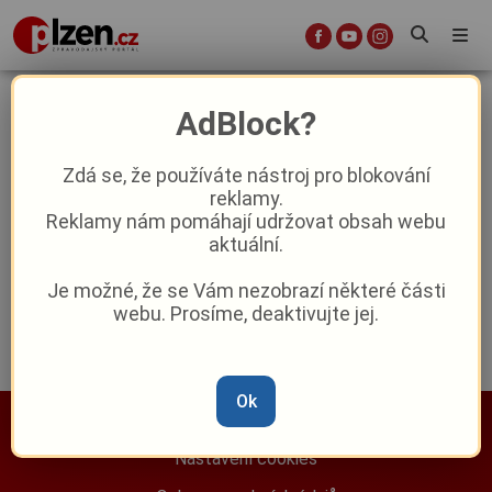
Obecník
AdBlock?
Zdá se, že používáte nástroj pro blokování
Hledají se jména pro loupežníka a
reklamy.
vodníka: Spálené Poříčí vyhlásilo
Reklamy nám pomáhají udržovat obsah webu
soutěž pro kreativní děti
aktuální.
Reklama
Je možné, že se Vám nezobrazí některé části
webu. Prosíme, deaktivujte jej.
Ok
Nastavení cookies