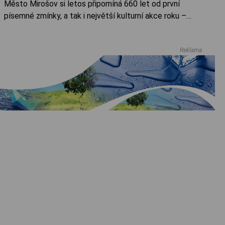
Město Mirošov si letos připomíná 660 let od první
písemné zmínky, a tak i největší kulturní akce roku –
Prokopské slavnosti – bude stát za to. Čtvrtý ročník
obnovených Prokopských slavností se na mirošovském
Reklama
náměstí Míru koná 5. července od 13 hodin. Vstup je jako
vždy zdarma, zážitky k nezaplacení.