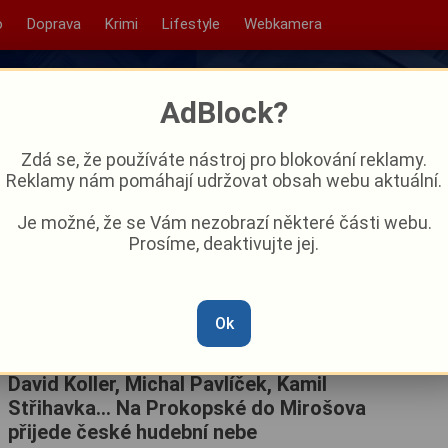
o
Doprava
Krimi
Lifestyle
Webkamera
AdBlock?
Zdá se, že používáte nástroj pro blokování reklamy.
Reklamy nám pomáhají udržovat obsah webu aktuální.
Je možné, že se Vám nezobrazí některé části webu.
Prosíme, deaktivujte jej.
Ok
David Koller, Michal Pavlíček, Kamil
Střihavka… Na Prokopské do Mirošova
přijede české hudební nebe