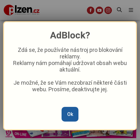
měření rychlosti
AdBlock?
Zdá se, že používáte nástroj pro blokování
Řidiči, pozor, na těchto místech dejte
reklamy.
raději nohu z plynu! Strážníci s
Reklamy nám pomáhají udržovat obsah webu
radarem obsadili silnice v Plzni
aktuální.
Je možné, že se Vám nezobrazí některé části
Radobyčice budou mít měření úsekové
webu. Prosíme, deaktivujte jej.
rychlosti na průtahu obcí v Dlážděné
ulici, vyžádali si ho obyvatelé
Reklama
Ok