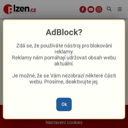
medicine bliz
AdBlock?
Zdá se, že používáte nástroj pro blokování
Nedostatek personálu v krajských
reklamy.
nemocnicích: Projekt Medicíně blíž má
Reklamy nám pomáhají udržovat obsah webu
přilákat nové studenty
aktuální.
Reklama
Je možné, že se Vám nezobrazí některé části
webu. Prosíme, deaktivujte jej.
Ok
Nastavení cookies