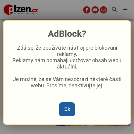
martin rybar
AdBlock?
Zdá se, že používáte nástroj pro blokování
Mezi Prahou a Německem: Jak
reklamy.
proměnit Plzeňský kraj v
Reklamy nám pomáhají udržovat obsah webu
technologické srdce západních Čech
aktuální.
vysvětluje Martin Rybár
Je možné, že se Vám nezobrazí některé části
Lídr lidovců v Plzeňském kraji
webu. Prosíme, deaktivujte jej.
rezignoval: „Necítili jsme dostatečnou
podporu,“ uvedl Martin Rybár
Reklama
Ok