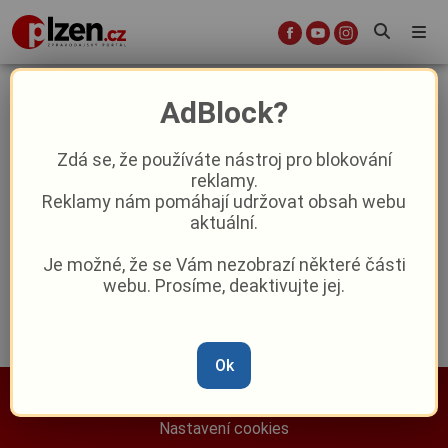
koalice
AdBlock?
Zdá se, že používáte nástroj pro blokování
reklamy.
Baxa: Ve vítězství jsem věřil v každém
Reklamy nám pomáhají udržovat obsah webu
okamžiku. Zůstane dál primátorem?
aktuální.
Reklama
Je možné, že se Vám nezobrazí některé části
webu. Prosíme, deaktivujte jej.
Ok
Nastavení cookies