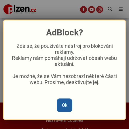
kampaň
AdBlock?
Zdá se, že používáte nástroj pro blokování
Nedostatek personálu v krajských
reklamy.
nemocnicích: Projekt Medicíně blíž má
Reklamy nám pomáhají udržovat obsah webu
přilákat nové studenty
aktuální.
Reklama
Je možné, že se Vám nezobrazí některé části
webu. Prosíme, deaktivujte jej.
Ok
Nastavení cookies