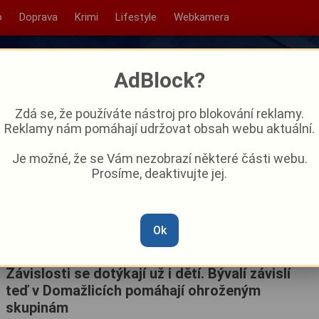
o
Doprava
Krimi
Lifestyle
Webkamera
AdBlock?
Zdá se, že používáte nástroj pro blokování reklamy.
Reklamy nám pomáhají udržovat obsah webu aktuální.
Je možné, že se Vám nezobrazí některé části webu.
Prosíme, deaktivujte jej.
Ok
Závislosti se dotýkají už i dětí. Bývalí závislí
teď v Domažlicích pomáhají ohroženým
skupinám