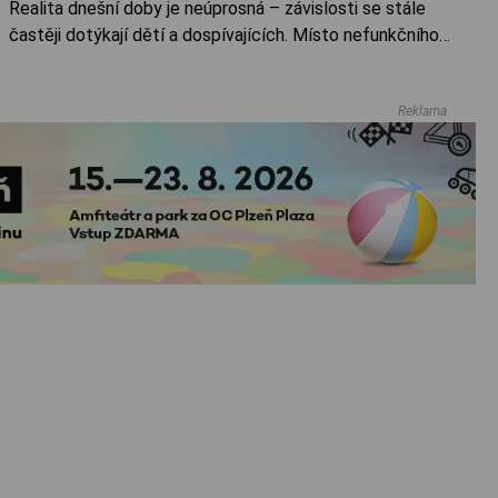
Realita dnešní doby je neúprosná – závislosti se stále
častěji dotýkají dětí a dospívajících. Místo nefunkčního
strašení, zákazů a moralizování však v regionu vzniká
iniciativa, která sází na absolutní otevřenost a osobní
Reklama
zkušenost. Nezisková organizace Projekt Závislost,
otevírá v Domažlicích bezpečný prostor pro všechny, kdo
se ocitli v pasti návykových látek a hledají cestu ven. Ta
vznikla z osobní zkušenosti lidí, kteří si závislostí sami
prošli – buď jako závislí, nebo jako jejich blízcí.