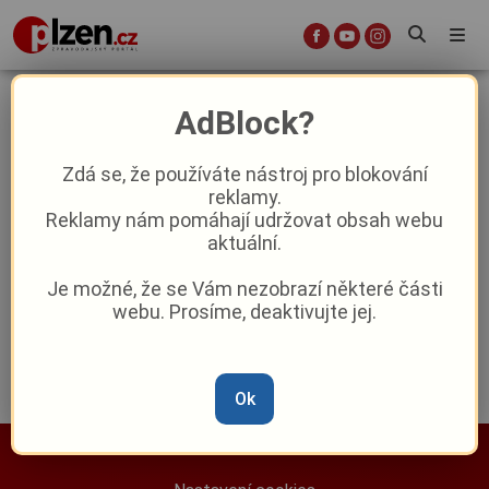
David Koller
AdBlock?
Zdá se, že používáte nástroj pro blokování
David Koller, Michal Pavlíček, Kamil
reklamy.
Střihavka… Na Prokopské do Mirošova
Reklamy nám pomáhají udržovat obsah webu
přijede české hudební nebe
aktuální.
Reklama
Je možné, že se Vám nezobrazí některé části
webu. Prosíme, deaktivujte jej.
Ok