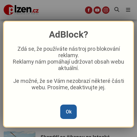
Armáda ČR
AdBlock?
Zdá se, že používáte nástroj pro blokování
Skandál v armádě vrcholí! Náčelnice z
reklamy.
Líní po obviněních z šikany náhle
Reklamy nám pomáhají udržovat obsah webu
skončila
aktuální.
Je možné, že se Vám nezobrazí některé části
Z Plzně rovnou na oběžnou dráhu:
webu. Prosíme, deaktivujte jej.
TechTower nabídne vesmírnou 4D
show pro školy i veřejnost
Ok
Gigafactory definitivně u ledu!
Pozemky u Plzně ovládnou vojáci