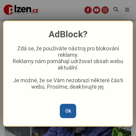
Strážníci pomohli hned dvěma
AdBlock?
mužům se sklony k sebevraždě
Zdá se, že používáte nástroj pro blokování
reklamy.
Aktuality
Z Plzně
Reklamy nám pomáhají udržovat obsah webu
aktuální.
Od
Peggy Kýrová
–
18. 5. 2025
|
10:54
Je možné, že se Vám nezobrazí některé části
webu. Prosíme, deaktivujte jej.
Ok