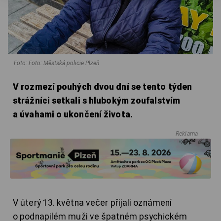
Foto: Foto: Městská policie Plzeň
V rozmezí pouhých dvou dní se tento týden
strážníci setkali s hlubokým zoufalstvím
a úvahami o ukončení života.
Reklama
V úterý 13. května večer přijali oznámení
o podnapilém muži ve špatném psychickém