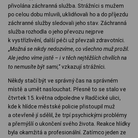
přivolána záchranná služba. Strážníci s mužem
po celou dobu mluvili, uklidňovali ho a do příjezdu
záchranné služby sledovali jeho stav. Záchranná
služba rozhodla o jeho převozu nejprve
k vystřízlivění, další péči už převzali zdravotníci.
„
Možná se nikdy nedozvíme, co všechno muž prožil.
Ale jedno víme jistě – i v těch nejtěžších chvílích na
to nemusíte být sami,
“ vzkazují strážníci.
Někdy stačí být ve správný čas na správném
místě a umět naslouchat. Přesně to se stalo ve
čtvrtek 15. května odpoledne v Radčické ulici,
kde k hlídce městské policie přistoupil muž
a otevřeně jí sdělil, že trpí psychickými problémy
a přemýšlí o ukončení svého života. Reakce hlídky
byla okamžitá a profesionální. Zatímco jeden ze