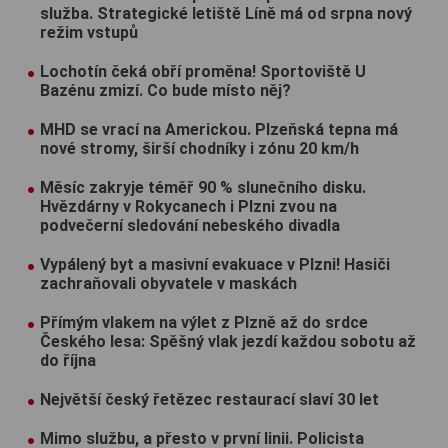
služba. Strategické letiště Líně má od srpna nový
režim vstupů
Lochotín čeká obří proměna! Sportoviště U
Bazénu zmizí. Co bude místo něj?
MHD se vrací na Americkou. Plzeňská tepna má
nové stromy, širší chodníky i zónu 20 km/h
Měsíc zakryje téměř 90 % slunečního disku.
Hvězdárny v Rokycanech i Plzni zvou na
podvečerní sledování nebeského divadla
Vypálený byt a masivní evakuace v Plzni! Hasiči
zachraňovali obyvatele v maskách
Přímým vlakem na výlet z Plzně až do srdce
Českého lesa: Spěšný vlak jezdí každou sobotu až
do října
Největší český řetězec restaurací slaví 30 let
Mimo službu, a přesto v první linii. Policista