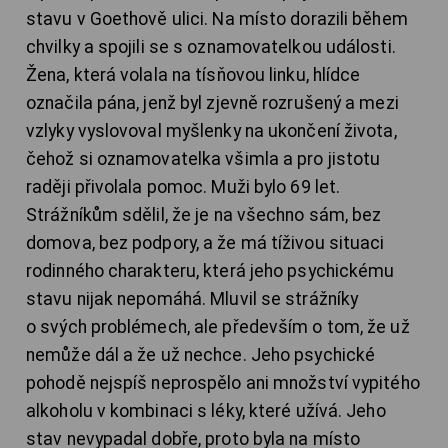
stavu v Goethově ulici. Na místo dorazili během
chvilky a spojili se s oznamovatelkou události.
Žena, která volala na tísňovou linku, hlídce
označila pána, jenž byl zjevně rozrušený a mezi
vzlyky vyslovoval myšlenky na ukončení života,
čehož si oznamovatelka všimla a pro jistotu
raději přivolala pomoc. Muži bylo 69 let.
Strážníkům sdělil, že je na všechno sám, bez
domova, bez podpory, a že má tíživou situaci
rodinného charakteru, která jeho psychickému
stavu nijak nepomáhá. Mluvil se strážníky
o svých problémech, ale především o tom, že už
nemůže dál a že už nechce. Jeho psychické
pohodě nejspíš neprospělo ani množství vypitého
alkoholu v kombinaci s léky, které užívá. Jeho
stav nevypadal dobře, proto byla na místo