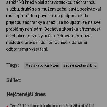
strážníků hned volal zdravotnickou záchrannou
službu, druhý se s mužem začal bavit, poskytoval
mu nepřetržitou psychickou podporu až do
příjezdu záchranky a snažil se ho ujistit, že na své
problémy není sám. Dechová zkouška přítomnost
alkoholu u muže vyloučila. Zdravotníci muže
následně převezli do nemocnice k dalšímu
odbornému vyšetření.
Tagy:
Městská policie Plzeň
sebevrazedne sklony
Sdílet:
Nejčtenější dnes
Téměř 14 kilometrů plotu a nepřetržitá strážní