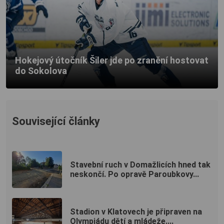
Hokejový útočník Šiler jde po zranění hostovat
do Sokolova
Související články
Stavební ruch v Domažlicích hned tak
neskončí. Po opravě Paroubkovy...
Stadion v Klatovech je připraven na
Olympiádu dětí a mládeže....