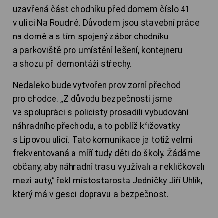
uzavřená část chodníku před domem číslo 41
v ulici Na Roudné. Důvodem jsou stavební práce
na domě a s tím spojený zábor chodníku
a parkoviště pro umístění lešení, kontejneru
a shozu při demontáži střechy.
Nedaleko bude vytvořen provizorní přechod
pro chodce. „Z důvodu bezpečnosti jsme
ve spolupráci s policisty prosadili vybudování
náhradního přechodu, a to poblíž křižovatky
s Lipovou ulicí. Tato komunikace je totiž velmi
frekventovaná a míří tudy děti do školy. Žádáme
občany, aby náhradní trasu využívali a nekličkovali
mezi auty,“ řekl místostarosta Jedničky Jiří Uhlík,
který má v gesci dopravu a bezpečnost.