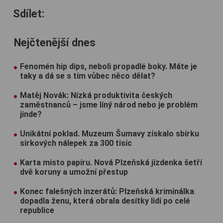
Sdílet:
Nejčtenější dnes
Fenomén hip dips, neboli propadlé boky. Máte je
taky a dá se s tím vůbec něco dělat?
Matěj Novák: Nízká produktivita českých
zaměstnanců – jsme líný národ nebo je problém
jinde?
Unikátní poklad. Muzeum Šumavy získalo sbírku
sirkových nálepek za 300 tisíc
Karta místo papíru. Nová Plzeňská jízdenka šetří
dvě koruny a umožní přestup
Konec falešných inzerátů: Plzeňská kriminálka
dopadla ženu, která obrala desítky lidí po celé
republice