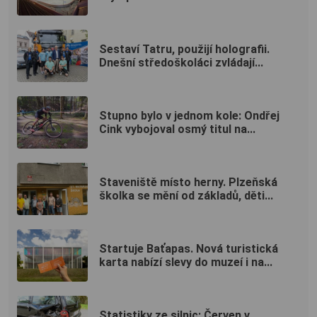
Sestaví Tatru, použijí holografii.
Dnešní středoškoláci zvládají...
Stupno bylo v jednom kole: Ondřej
Cink vybojoval osmý titul na...
Staveniště místo herny. Plzeňská
školka se mění od základů, děti...
Startuje Baťapas. Nová turistická
karta nabízí slevy do muzeí i na...
Statistiky ze silnic: Červen v