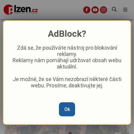
Stavební práce uzavřou chodník v
AdBlock?
ulici Na Roudné
Zdá se, že používáte nástroj pro blokování
reklamy.
Aktuálně
Z Plzně
Reklamy nám pomáhají udržovat obsah webu
aktuální.
Od
Marie Osvaldová
–
5. 11. 2025
|
12:13
Je možné, že se Vám nezobrazí některé části
webu. Prosíme, deaktivujte jej.
Ok