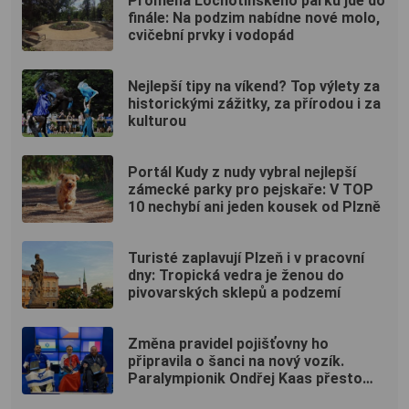
Proměna Lochotínského parku jde do
finále: Na podzim nabídne nové molo,
cvičební prvky i vodopád
Nejlepší tipy na víkend? Top výlety za
historickými zážitky, za přírodou i za
kulturou
Portál Kudy z nudy vybral nejlepší
zámecké parky pro pejskaře: V TOP
10 nechybí ani jeden kousek od Plzně
Turisté zaplavují Plzeň i v pracovní
dny: Tropická vedra je ženou do
pivovarských sklepů a podzemí
Změna pravidel pojišťovny ho
připravila o šanci na nový vozík.
Paralympionik Ondřej Kaas přesto
bojuje o soběstačnost