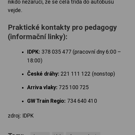
nikdo nezaručí, že se celá třída do autobusu
vejde.
Praktické kontakty pro pedagogy
(informační linky):
IDPK:
378 035 477 (pracovní dny 6:00 –
18:00)
České dráhy:
221 111 122 (nonstop)
Arriva vlaky:
725 100 725
GW Train Regio:
734 640 410
zdroj: IDPK