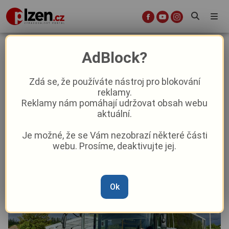
Startuje sezóna školních výletů:
AdBlock?
Neohlášené skupiny mohou vlaky
zablokovat, IDPK vydává jasný
Zdá se, že používáte nástroj pro blokování
reklamy.
manuál
Reklamy nám pomáhají udržovat obsah webu
aktuální.
Aktuality
Doprava
Je možné, že se Vám nezobrazí některé části
webu. Prosíme, deaktivujte jej.
Od
Pavel Žižka
–
26. 5.
|
10:38
Ok