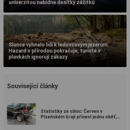
univerzitou nabídne desítky zážitků
Slunce vyhnalo lidi k ledovcovým jezerům:
Hazard s přírodou pokračuje, turisté v
plavkách ignorují zákazy
Související články
Statistiky ze silnic: Červen v
Plzeňském kraji přinesl jednu oběť,...