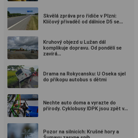
Skvělá zpráva pro řidiče v Plzni:
Klíčový přivaděč od dálnice D5 se...
Kruhový objezd u Lužan dál
komplikuje dopravu. Od pondělí se
zavírá...
Drama na Rokycansku: U Oseka sjel
do příkopu autobus s dětmi
Nechte auto doma a vyrazte do
přírody. Cyklobusy IDPK jsou zpět v...
Pozor na silnicích: Krušné hory a
Šumavu zasype sníh