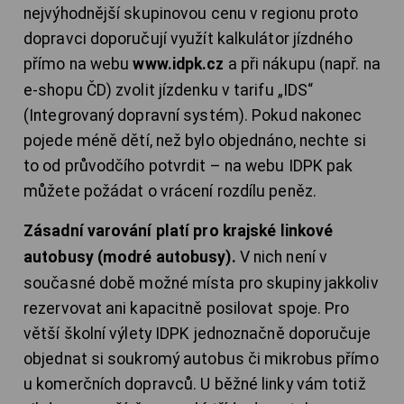
nejvýhodnější skupinovou cenu v regionu proto
dopravci doporučují využít kalkulátor jízdného
přímo na webu
www.idpk.cz
a při nákupu (např. na
e-shopu ČD) zvolit jízdenku v tarifu „IDS“
(Integrovaný dopravní systém). Pokud nakonec
pojede méně dětí, než bylo objednáno, nechte si
to od průvodčího potvrdit – na webu IDPK pak
můžete požádat o vrácení rozdílu peněz.
Zásadní varování platí pro krajské linkové
autobusy (modré autobusy).
V nich není v
současné době možné místa pro skupiny jakkoliv
rezervovat ani kapacitně posilovat spoje. Pro
větší školní výlety IDPK jednoznačně doporučuje
objednat si soukromý autobus či mikrobus přímo
u komerčních dopravců. U běžné linky vám totiž