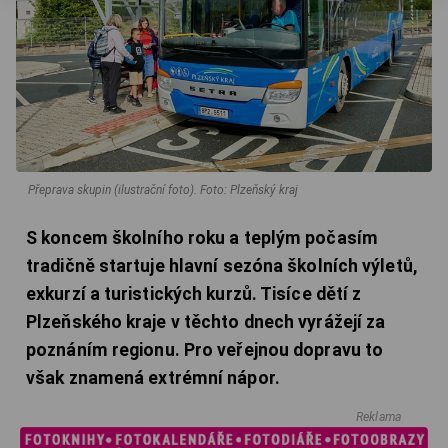
Přeprava skupin (ilustrační foto).
Foto: Plzeňský kraj
S koncem školního roku a teplým počasím
tradičně startuje hlavní sezóna školních výletů,
exkurzí a turistických kurzů. Tisíce dětí z
Plzeňského kraje v těchto dnech vyrážejí za
poznáním regionu. Pro veřejnou dopravu to
však znamená extrémní nápor.
Reklama