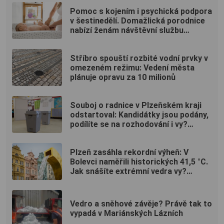
Pomoc s kojením i psychická podpora
v šestinedělí. Domažlická porodnice
nabízí ženám návštěvní službu
zdarma
Stříbro spouští rozbité vodní prvky v
omezeném režimu: Vedení města
plánuje opravu za 10 milionů
Souboj o radnice v Plzeňském kraji
odstartoval: Kandidátky jsou podány,
podílíte se na rozhodování i vy?
(ANKETA)
Plzeň zasáhla rekordní výheň: V
Bolevci naměřili historických 41,5 °C.
Jak snášíte extrémní vedra vy?
(ANKETA)
Vedro a sněhové závěje? Právě tak to
vypadá v Mariánských Lázních