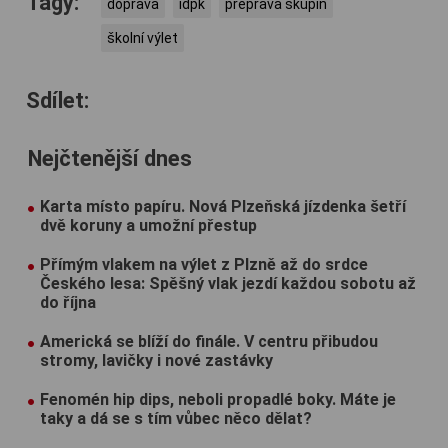
Tagy:
doprava
idpk
přeprava skupin
školní výlet
Sdílet:
Nejčtenější dnes
Karta místo papíru. Nová Plzeňská jízdenka šetří
dvě koruny a umožní přestup
Přímým vlakem na výlet z Plzně až do srdce
Českého lesa: Spěšný vlak jezdí každou sobotu až
do října
Americká se blíží do finále. V centru přibudou
stromy, lavičky i nové zastávky
Fenomén hip dips, neboli propadlé boky. Máte je
taky a dá se s tím vůbec něco dělat?