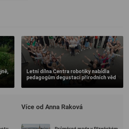
jně,
Letní dílna Centra robotiky nabídla
pedagogům degustaci přírodních věd
Více od Anna Raková
botu
Průměrná mzda v Plzeňském