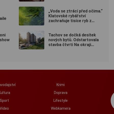
50 milionů
„Voda se ztrácí před očima.“
Klatovské rybářství
aile
zachraňuje tisíce ryb z
vysychajících rybníků
oni
Tachov se dočká desítek
dshow
nových bytů. Odstartovala
stavba čtvrti Na okraji
Tachov
vodajství
Krimi
Kultura
Doprava
Sport
Lifestyle
Video
Webkamera