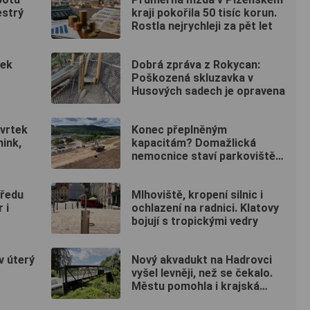
estrý
kraji pokořila 50 tisíc korun.
Rostla nejrychleji za pět let
tek
Dobrá zpráva z Rokycan:
Poškozená skluzavka v
Husových sadech je opravena
vrtek
Konec přeplněným
nink,
kapacitám? Domažlická
nemocnice staví parkoviště
pro zaměstnance
tředu
Mlhoviště, kropení silnic i
 i
ochlazení na radnici. Klatovy
bojují s tropickými vedry
v úterý
Nový akvadukt na Hadrovci
vyšel levněji, než se čekalo.
Městu pomohla i krajská
dotace