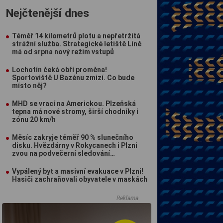
Nejčtenější dnes
Téměř 14 kilometrů plotu a nepřetržitá
strážní služba. Strategické letiště Líně
má od srpna nový režim vstupů
Lochotín čeká obří proměna!
Sportoviště U Bazénu zmizí. Co bude
místo něj?
MHD se vrací na Americkou. Plzeňská
tepna má nové stromy, širší chodníky i
zónu 20 km/h
Měsíc zakryje téměř 90 % slunečního
disku. Hvězdárny v Rokycanech i Plzni
zvou na podvečerní sledování
nebeského divadla
Vypálený byt a masivní evakuace v Plzni!
Hasiči zachraňovali obyvatele v maskách
Reklama