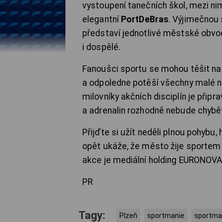
vystoupení tanečních škol, mezi ni
elegantní
PortDeBras
. Výjimečnou
představí jednotlivé městské obvod
i dospělé.
Fanoušci sportu se mohou těšit n
a odpoledne potěší všechny malé n
milovníky akčních disciplín je přip
a adrenalin rozhodně nebude chybě
Přijďte si užít neděli plnou pohybu
opět ukáže, že město žije sportem
akce je mediální holding EURONOV
PR
Tagy:
Plzeň
sportmanie
sportma