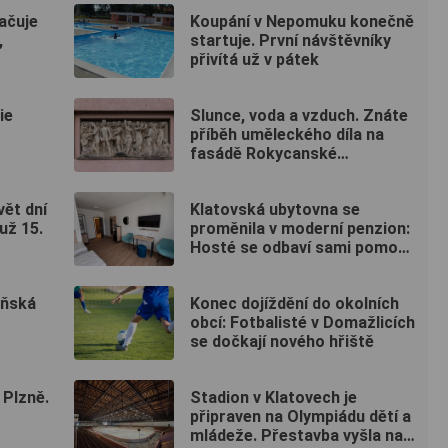
ačuje
Koupání v Nepomuku konečně
,
startuje. První návštěvníky
přivítá už v pátek
ie
Slunce, voda a vzduch. Znáte
příběh uměleckého díla na
fasádě Rokycanské
nemocnice?
ět dní
Klatovská ubytovna se
už 15.
proměnila v moderní penzion:
Hosté se odbaví sami pomocí
kódu
eňská
Konec dojíždění do okolních
obcí: Fotbalisté v Domažlicích
se dočkají nového hřiště
 Plzně.
Stadion v Klatovech je
připraven na Olympiádu dětí a
mládeže. Přestavba vyšla na