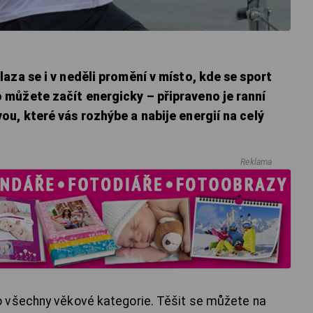
aza se i v neděli promění v místo, kde se sport
můžete začít energicky – připraveno je ranní
u, které vás rozhýbe a nabije energií na celý
Reklama
 všechny věkové kategorie. Těšit se můžete na