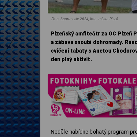
Foto: Sportmanie 2024, foto: město Plzeň
Plzeňský amfiteátr za OC Plzeň Pl
a zábava snoubí dohromady. Ráno 
cvičení tabaty s Anetou Chodorovo
den plný aktivit.
Neděle nabídne bohatý program pro