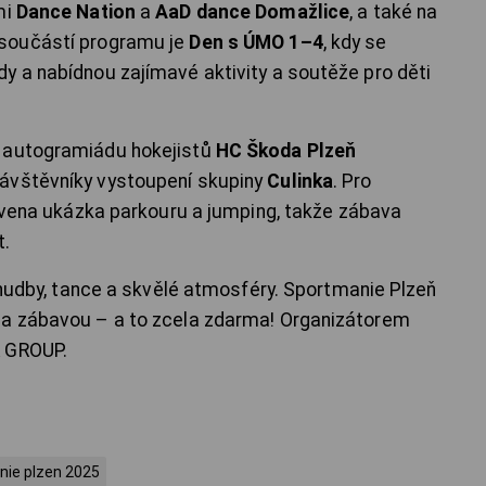
mi
Dance Nation
a
AaD dance Domažlice
, a také na
 součástí programu je
Den s ÚMO 1–4
, kdy se
y a nabídnou zajímavé aktivity a soutěže pro děti
a autogramiádu hokejistů
HC Škoda Plzeň
ávštěvníky vystoupení skupiny
Culinka
. Pro
ravena ukázka parkouru a jumping, takže zábava
t.
, hudby, tance a skvělé atmosféry. Sportmanie Plzeň
 a zábavou – a to zcela zdarma! Organizátorem
A GROUP.
nie plzen 2025