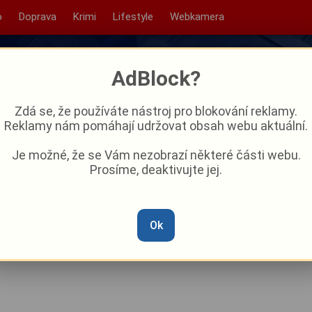
o
Doprava
Krimi
Lifestyle
Webkamera
AdBlock?
Zdá se, že používáte nástroj pro blokování reklamy.
Reklamy nám pomáhají udržovat obsah webu aktuální.
Je možné, že se Vám nezobrazí některé části webu.
Prosíme, deaktivujte jej.
kračuje – v neděli vás čeká
nce a zábavy!
Ok