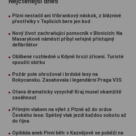
Nejčtenější dnes
Plzni nestačil ani tříbrankový náskok, z bláznivé
přestřelky v Teplicích bere jen bod
Nový život zachraňující pomocník v Blovicích: Na
Masarykově náměstí přibyl veřejně přístupný
defibrilátor
Oblíbené rozhledně u Kdyně hrozí zřícení. Turisté
spouští sbírku
Požár pole ohrožoval i brdské lesy na
Rokycansku. Zasahovala i legendární Praga V3S
Otava dramaticky vysychá! Kraj musel okamžitě
zasáhnout
Přímým vlakem na výlet z Plzně až do srdce
Českého lesa: Spěšný vlak jezdí každou sobotu až
do října
Opiliáda aneb Pivní běh: v Kaznějově se poběží na