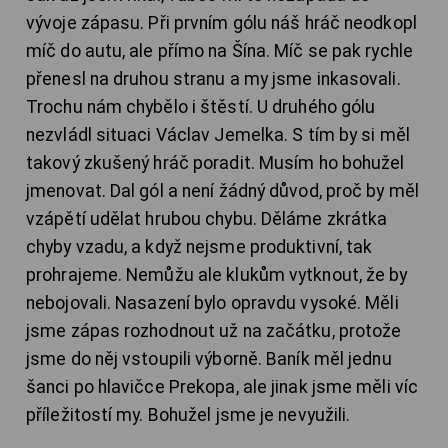
vývoje zápasu. Při prvním gólu náš hráč neodkopl
míč do autu, ale přímo na Šína. Míč se pak rychle
přenesl na druhou stranu a my jsme inkasovali.
Trochu nám chybělo i štěstí. U druhého gólu
nezvládl situaci Václav Jemelka. S tím by si měl
takový zkušený hráč poradit. Musím ho bohužel
jmenovat. Dal gól a není žádný důvod, proč by měl
vzápětí udělat hrubou chybu. Děláme zkrátka
chyby vzadu, a když nejsme produktivní, tak
prohrajeme. Nemůžu ale klukům vytknout, že by
nebojovali. Nasazení bylo opravdu vysoké. Měli
jsme zápas rozhodnout už na začátku, protože
jsme do něj vstoupili výborně. Baník měl jednu
šanci po hlavičce Prekopa, ale jinak jsme měli víc
příležitostí my. Bohužel jsme je nevyužili.