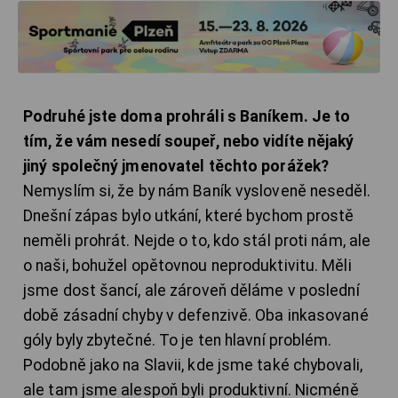
Podruhé jste doma prohráli s Baníkem. Je to
tím, že vám nesedí soupeř, nebo vidíte nějaký
jiný společný jmenovatel těchto porážek?
Nemyslím si, že by nám Baník vysloveně neseděl.
Dnešní zápas bylo utkání, které bychom prostě
neměli prohrát. Nejde o to, kdo stál proti nám, ale
o naši, bohužel opětovnou neproduktivitu. Měli
jsme dost šancí, ale zároveň děláme v poslední
době zásadní chyby v defenzivě. Oba inkasované
góly byly zbytečné. To je ten hlavní problém.
Podobně jako na Slavii, kde jsme také chybovali,
ale tam jsme alespoň byli produktivní. Nicméně