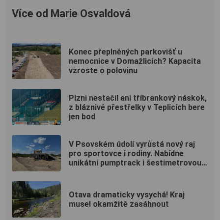
Více od Marie Osvaldová
Konec přeplněných parkovišť u
nemocnice v Domažlicích? Kapacita
vzroste o polovinu
Plzni nestačil ani tříbrankový náskok,
z bláznivé přestřelky v Teplicích bere
jen bod
V Psovském údolí vyrůstá nový raj
pro sportovce i rodiny. Nabídne
unikátní pumptrack i šestimetrovou
vyhlídku
Otava dramaticky vysychá! Kraj
musel okamžitě zasáhnout