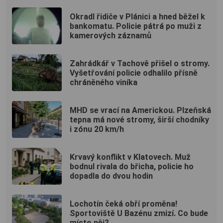
Okradl řidiče v Plánici a hned běžel k
bankomatu. Policie pátrá po muži z
kamerových záznamů
Zahrádkář v Tachově přišel o stromy.
Vyšetřování policie odhalilo přísně
chráněného viníka
MHD se vrací na Americkou. Plzeňská
tepna má nové stromy, širší chodníky
i zónu 20 km/h
Krvavý konflikt v Klatovech. Muž
bodnul rivala do břicha, policie ho
dopadla do dvou hodin
Lochotín čeká obří proměna!
Sportoviště U Bazénu zmizí. Co bude
místo něj?