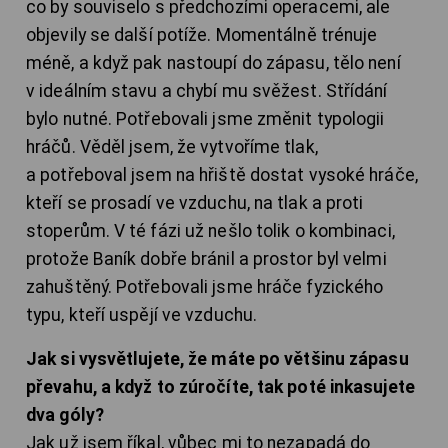
co by souviselo s předchozími operacemi, ale
objevily se další potíže. Momentálně trénuje
méně, a když pak nastoupí do zápasu, tělo není
v ideálním stavu a chybí mu svěžest. Střídání
bylo nutné. Potřebovali jsme změnit typologii
hráčů. Věděl jsem, že vytvoříme tlak,
a potřeboval jsem na hřiště dostat vysoké hráče,
kteří se prosadí ve vzduchu, na tlak a proti
stoperům. V té fázi už nešlo tolik o kombinaci,
protože Baník dobře bránil a prostor byl velmi
zahuštěný. Potřebovali jsme hráče fyzického
typu, kteří uspějí ve vzduchu.
Jak si vysvětlujete, že máte po většinu zápasu
převahu, a když to zúročíte, tak poté inkasujete
dva góly?
Jak už jsem říkal, vůbec mi to nezapadá do