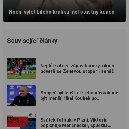
Noční výlet bílého králíka měl šťastný konec
Související články
Nejdůležitější zápas kariéry, říká o
odvetě se Ženevou stoper Hranáč
Soupeř byl lepší, ale jeho náskok měl
být menší, říkal Koubek po...
Svátek fotbalu v Plzni. Viktoria
popichuje Manchester, spustila...