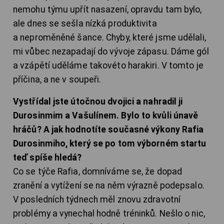
nemohu týmu upřít nasazení, opravdu tam bylo,
ale dnes se sešla nízká produktivita
a neproměněné šance. Chyby, které jsme udělali,
mi vůbec nezapadají do vývoje zápasu. Dáme gól
a vzápětí uděláme takovéto harakiri. V tomto je
příčina, a ne v soupeři.
Vystřídal jste útočnou dvojici a nahradil ji
Durosinmim a Vašulínem. Bylo to kvůli únavě
hráčů? A jak hodnotíte současné výkony Rafia
Durosinmiho, který se po tom výborném startu
teď spíše hledá?
Co se týče Rafia, domníváme se, že dopad
zranění a vytížení se na něm výrazně podepsalo.
V posledních týdnech měl znovu zdravotní
problémy a vynechal hodně tréninků. Nešlo o nic,