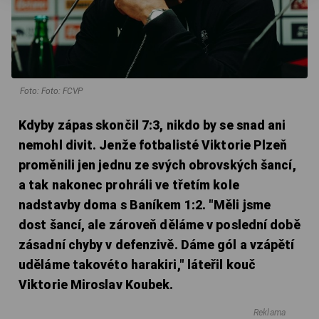
Foto: Foto: FCVP
Kdyby zápas skončil 7:3, nikdo by se snad ani
nemohl divit. Jenže fotbalisté Viktorie Plzeň
proměnili jen jednu ze svých obrovských šancí,
a tak nakonec prohráli ve třetím kole
nadstavby doma s Baníkem 1:2. "Měli jsme
dost šancí, ale zároveň děláme v poslední době
zásadní chyby v defenzivě. Dáme gól a vzápětí
uděláme takovéto harakiri," láteřil kouč
Viktorie Miroslav Koubek.
Reklama