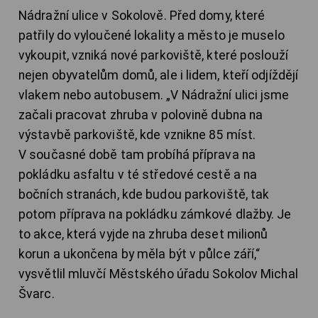
Nádražní ulice v Sokolově. Před domy, které
patřily do vyloučené lokality a město je muselo
vykoupit, vzniká nové parkoviště, které poslouží
nejen obyvatelům domů, ale i lidem, kteří odjíždějí
vlakem nebo autobusem. „V Nádražní ulici jsme
začali pracovat zhruba v polovině dubna na
výstavbě parkoviště, kde vznikne 85 míst.
V současné době tam probíhá příprava na
pokládku asfaltu v té středové cestě a na
bočních stranách, kde budou parkoviště, tak
potom příprava na pokládku zámkové dlažby. Je
to akce, která vyjde na zhruba deset milionů
korun a ukončena by měla být v půlce září,“
vysvětlil mluvčí Městského úřadu Sokolov Michal
Švarc.