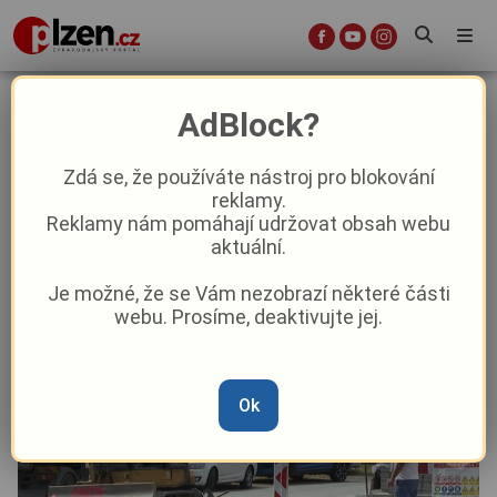
Sokolov buduje nová parkoviště
AdBlock?
Doprava
Zdá se, že používáte nástroj pro blokování
reklamy.
Reklamy nám pomáhají udržovat obsah webu
Od
Miroslav Sedláček
–
11. 7. 2024
|
11:04
aktuální.
Je možné, že se Vám nezobrazí některé části
webu. Prosíme, deaktivujte jej.
Ok