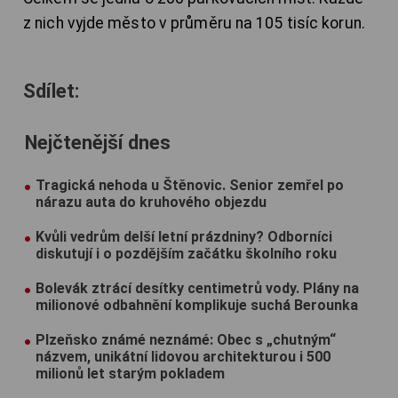
z nich vyjde město v průměru na 105 tisíc korun.
Sdílet:
Nejčtenější dnes
Tragická nehoda u Štěnovic. Senior zemřel po
nárazu auta do kruhového objezdu
Kvůli vedrům delší letní prázdniny? Odborníci
diskutují i o pozdějším začátku školního roku
Bolevák ztrácí desítky centimetrů vody. Plány na
milionové odbahnění komplikuje suchá Berounka
Plzeňsko známé neznámé: Obec s „chutným“
názvem, unikátní lidovou architekturou i 500
milionů let starým pokladem