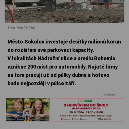
Foto: foto TV ZAK
Město Sokolov investuje desítky milionů korun
do rozšíření své parkovací kapacity.
V lokalitách Nádražní ulice a areálu Bohemia
vznikne 200 míst pro automobily. Najaté firmy
na tom pracují už od půlky dubna a hotovo
bude nejpozději v půlce září.
Reklama