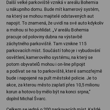
Další velké parkoviště vzniká v areálu Bohemia
u nákupního domu. Bude mít kamerový systém,
na který se mohou majitelé odstavených aut
napojit. To znamená, že uvidí na své auto kdykoliv
a mohou si ho pohlídat. „V areálu Bohemia
pracuje od poloviny dubna na výstavbě
záchytného parkoviště. Tam vznikne 115
parkovacích míst. Součástí toho je i vybudování
osvětlení, kamerového systému, na který se
potom obyvatelů mohou i on-line připojit
a podívat se na to parkoviště, které samozřejmě
bude i napojené na pult městské policie. Je to
akce, za kterou město zaplatí přes 10,5 milionu
korun a hotovo by mělo být na konci srpna,“
doplnil Michal Švarc.
Celkem se jedná o 200 parkovacích míst. Každé