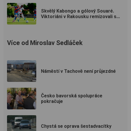
Skvělý Kabongo a gólový Souaré.
Viktoriáni v Rakousku remizovali s...
Více od Miroslav Sedláček
Náměstí v Tachově není průjezdné
Česko bavorská spolupráce
pokračuje
Chystá se oprava šestadvacítky