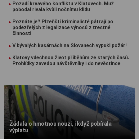
Pozadí krvavého konfliktu v Klatovech. Muž
pobodal rivala kvůli nočnímu klidu
Poznáte je? Plzeňští kriminalisté pátrají po
podezřelých z legalizace výnosů z trestné
činnosti
V bývalých kasárnách na Slovanech vypukl požár!
Klatovy vdechnou život příběhům ze starých časů.
Prohlídky zavedou návštěvníky i do nevěstince
Žádala o hmotnou nouzi, i když pobírala
výplatu