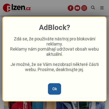
Smolař u rozvodné skříně aneb Tak
AdBlock?
dlouho se chodí se džbánem pro
vodu…
Zdá se, že používáte nástroj pro blokování
reklamy.
Reklamy nám pomáhají udržovat obsah webu
Aktuality
Z Plzně
aktuální.
Je možné, že se Vám nezobrazí některé části
Od
Peggy Kýrová
–
22. 6. 2025
|
04:27
webu. Prosíme, deaktivujte jej.
Ok