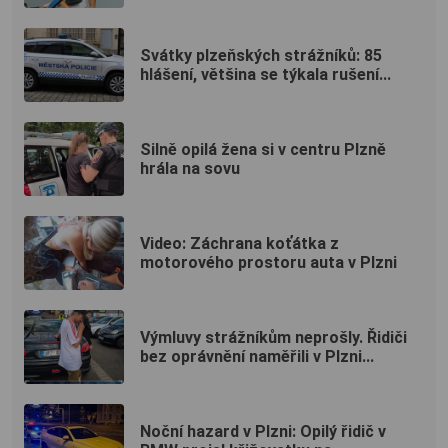
Svátky plzeňských strážníků: 85
hlášení, většina se týkala rušení...
Silně opilá žena si v centru Plzně
hrála na sovu
Video: Záchrana koťátka z
motorového prostoru auta v Plzni
Výmluvy strážníkům neprošly. Řidiči
bez oprávnění naměřili v Plzni...
Noční hazard v Plzni: Opilý řidič v