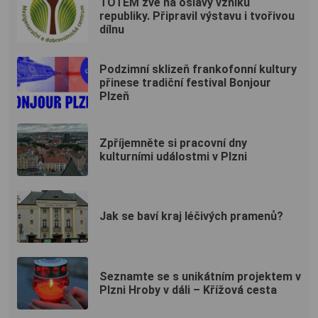
TOTEM zve na oslavy vzniku
republiky. Připravil výstavu i tvořivou
dílnu
Podzimní sklizeň frankofonní kultury
přinese tradiční festival Bonjour
Plzeň
Zpříjemněte si pracovní dny
kulturními událostmi v Plzni
Jak se baví kraj léčivých pramenů?
Seznamte se s unikátním projektem v
Plzni Hroby v dáli – Křížová cesta