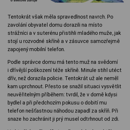
Tentokrát však měla spravedlnost navrch. Po
zavolání obyvatel domu dorazili na místo
strážníci a v suterénu přistihli mladého muže, jak
stojí u rozvodné skříně a v zásuvce samozřejmě
zapojený mobilní telefon.
Podle správce domu má tento muž na svědomí
i dřívější poškození téže skříně. Minule stihl utéct
dřív, než dorazila policie. Tentokrát už ale neměl
kam uprchnout. Přesto se snažil situaci vysvětlit
neuvěřitelným příběhem: tvrdil, že v domě kdysi
bydlel a při předchozím pokusu o dobití mu
telefon nešťastnou náhodou zapadl za skříň. Při
snaze ho zachránit ji prý musel odtrhnout od zdi.