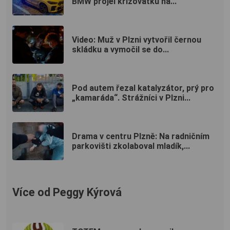
BMW projel křižovatku na...
Video: Muž v Plzni vytvořil černou
skládku a vymočil se do...
Pod autem řezal katalyzátor, prý pro
„kamaráda“. Strážníci v Plzni...
Drama v centru Plzně: Na radničním
parkovišti zkolaboval mladík,...
Více od Peggy Kýrová