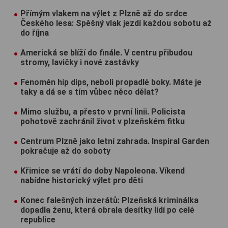
Přímým vlakem na výlet z Plzně až do srdce
Českého lesa: Spěšný vlak jezdí každou sobotu až
do října
Americká se blíží do finále. V centru přibudou
stromy, lavičky i nové zastávky
Fenomén hip dips, neboli propadlé boky. Máte je
taky a dá se s tím vůbec něco dělat?
Mimo službu, a přesto v první linii. Policista
pohotově zachránil život v plzeňském fitku
Centrum Plzně jako letní zahrada. Inspiral Garden
pokračuje až do soboty
Křimice se vrátí do doby Napoleona. Víkend
nabídne historický výlet pro děti
Konec falešných inzerátů: Plzeňská kriminálka
dopadla ženu, která obrala desítky lidí po celé
republice