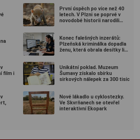
První úspěch po více než 40
vé
letech. V Plzni se poprvé v
novodobé historii narodili
nosálové bělohubí
Konec falešných inzerátů:
 na
Plzeňská kriminálka dopadla
ženu, která obrala desítky lidí
po celé republice
 v
Unikátní poklad. Muzeum
 film i
Šumavy získalo sbírku
sirkových nálepek za 300 tisíc
 v
Nové lákadlo u cyklostezky.
rt,
Ve Skvrňanech se otevřel
interaktivní Ekopark