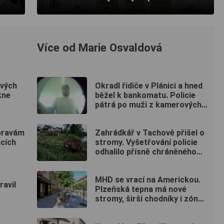
Více od Marie Osvaldová
ových
Okradl řidiče v Plánici a hned
kne
běžel k bankomatu. Policie
pátrá po muži z kamerových
záznamů
úpravám
Zahrádkář v Tachově přišel o
cích
stromy. Vyšetřování policie
odhalilo přísně chráněného
viníka
MHD se vrací na Americkou.
ravil
Plzeňská tepna má nové
stromy, širší chodníky i zónu
20 km/h