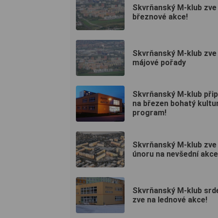
Skvrňanský M-klub zve
březnové akce!
Skvrňanský M-klub zve
májové pořady
Skvrňanský M-klub přip
na březen bohatý kultu
program!
Skvrňanský M-klub zve
únoru na nevšední akce
Skvrňanský M-klub srd
zve na lednové akce!