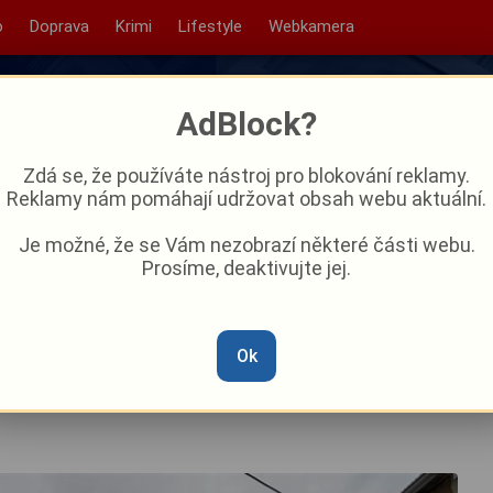
o
Doprava
Krimi
Lifestyle
Webkamera
AdBlock?
Zdá se, že používáte nástroj pro blokování reklamy.
Reklamy nám pomáhají udržovat obsah webu aktuální.
Je možné, že se Vám nezobrazí některé části webu.
Prosíme, deaktivujte jej.
po letech sběrný dvůr
Ok