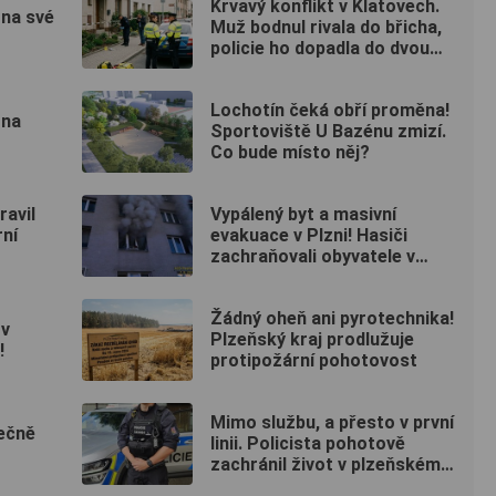
Krvavý konflikt v Klatovech.
 na své
Muž bodnul rivala do břicha,
policie ho dopadla do dvou
hodin
Lochotín čeká obří proměna!
 na
Sportoviště U Bazénu zmizí.
Co bude místo něj?
ravil
Vypálený byt a masivní
rní
evakuace v Plzni! Hasiči
zachraňovali obyvatele v
maskách
Žádný oheň ani pyrotechnika!
 v
Plzeňský kraj prodlužuje
!
protipožární pohotovost
Mimo službu, a přesto v první
ečně
linii. Policista pohotově
zachránil život v plzeňském
fitku