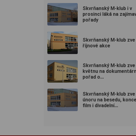
Skvrňanský M-klub i v
prosinci láká na zajíma
pořady
Skvrňanský M-klub zve
říjnové akce
Skvrňanský M-klub zve
květnu na dokumentární
pořad o...
Skvrňanský M-klub zve
únoru na besedu, konce
film i divadelní...