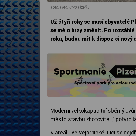
Foto: Foto: ÚMO Plzeň 3
Už čtyři roky se musí obyvatelé P
se mělo brzy změnit. Po rozsáhlé
roku, budou mít k dispozici nový 
Moderní velkokapacitní sběrný dvůr
město stavbu zhotoviteli," potvrdi
V areálu ve Vejprnické ulici se nej