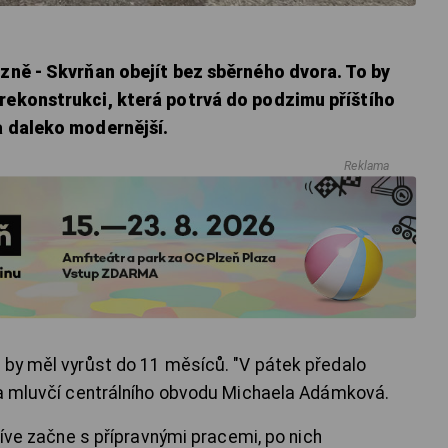
lzně - Skvrňan obejít bez sběrného dvora. To by
 rekonstrukci, která potrvá do podzimu příštího
a daleko modernější.
Reklama
 by měl vyrůst do 11 měsíců. "V pátek předalo
la mluvčí centrálního obvodu Michaela Adámková.
dříve začne s přípravnými pracemi, po nich