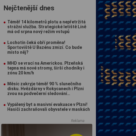
Nejčtenější dnes
Téměř 14 kilometrů plotu a nepřetržitá
strážní služba. Strategické letiště Líně
má od srpna nový režim vstupů
Lochotín čeká obří proměna!
Sportoviště U Bazénu zmizí. Co bude
místo něj?
MHD se vrací na Americkou. Plzeňská
tepna má nové stromy, širší chodníky i
zónu 20 km/h
Měsíc zakryje téměř 90 % slunečního
disku. Hvězdárny v Rokycanech i Plzni
zvou na podvečerní sledování
nebeského divadla
Vypálený byt a masivní evakuace v Plzni!
Hasiči zachraňovali obyvatele v maskách
Reklama