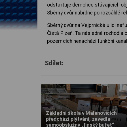
odstartuje demolice stávajících ob
Sběrný dvůr nabídne po rozsáhlé re
Sběrný dvůr na Vejprnické ulici nef
Čistá Plzeň. Ta následně rozhodla o
pozemcích nenachází funkční kanali
Sdílet:
Základní škola v Malenovicích
předchází plýtvání, zavedla
samoobslužný „finský bufet“