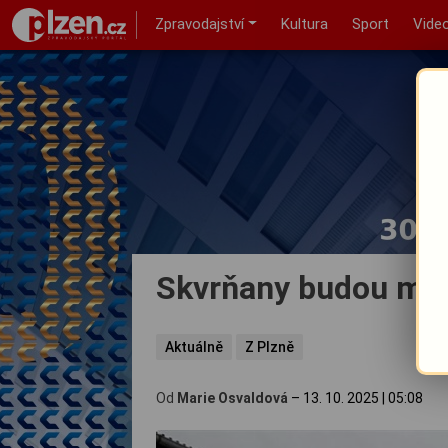
Zpravodajství
Kultura
Sport
Vide
Skvrňany budou mít 
Aktuálně
Z Plzně
Od
Marie Osvaldová
–
13. 10. 2025
|
05:08