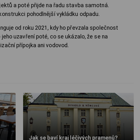
jektů a poté přijde na řadu stavba samotná.
konstrukci pohodlnější vykládku odpadu.
unguje od roku 2021, kdy ho převzala společnost
 jeho uzavření poté, co se ukázalo, že se na
zační přípojka ani vodovod.
Jak se baví kraj léčivých pramenů?