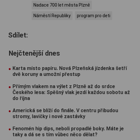
Nadace 700 let města Plzně
Náměstí Republiky
program pro deti
Sdílet:
Nejčtenější dnes
Karta místo papíru. Nová Plzeňská jízdenka šetří
dvě koruny a umožní přestup
Přímým vlakem na výlet z Plzně až do srdce
Českého lesa: Spěšný vlak jezdí každou sobotu až
do října
Americká se blíží do finále. V centru přibudou
stromy, lavičky i nové zastávky
Fenomén hip dips, neboli propadlé boky. Máte je
taky a dá se s tím vůbec něco dělat?