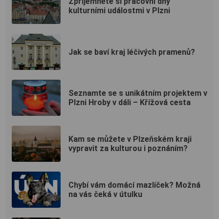
Zpříjemněte si pracovní dny
kulturními událostmi v Plzni
Jak se baví kraj léčivých pramenů?
Seznamte se s unikátním projektem v
Plzni Hroby v dáli – Křížová cesta
Kam se můžete v Plzeňském kraji
vypravit za kulturou i poznáním?
Chybí vám domácí mazlíček? Možná
na vás čeká v útulku