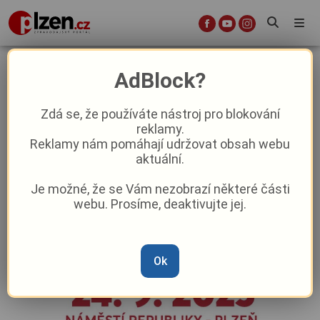
Skupina Extra Band chystá v Plzni
AdBlock?
velkolepý koncert, který pomůže
dětem
Zdá se, že používáte nástroj pro blokování
reklamy.
Reklamy nám pomáhají udržovat obsah webu
Aktuality
Kultura
Aktuálně
Z Plzně
aktuální.
Je možné, že se Vám nezobrazí některé části
Od
Peggy Kýrová
–
21. 9. 2025
|
07:03
webu. Prosíme, deaktivujte jej.
Ok