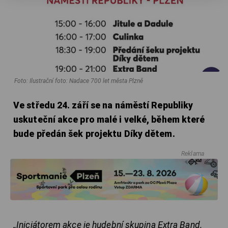
Foto: Ilustrační foto: Nadace 700 let města Plzně
Ve středu 24. září se na náměstí Republiky
uskuteční akce pro malé i velké, během které
bude předán šek projektu Díky dětem.
Reklama
„Iniciátorem akce je hudební skupina Extra Band.