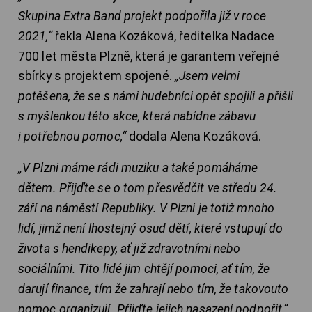
Skupina Extra Band projekt podpořila již v roce
2021,“
řekla Alena Kozáková, ředitelka Nadace
700 let města Plzně, která je garantem veřejné
sbírky s projektem spojené.
„Jsem velmi
potěšena, že se s námi hudebníci opět spojili a přišli
s myšlenkou této akce, která nabídne zábavu
i potřebnou pomoc,“
dodala Alena Kozáková.
„V Plzni máme rádi muziku a také pomáháme
dětem. Přijďte se o tom přesvědčit ve středu 24.
září na náměstí Republiky. V Plzni je totiž mnoho
lidí, jimž není lhostejný osud dětí, které vstupují do
života s hendikepy, ať již zdravotními nebo
sociálními. Tito lidé jim chtějí pomoci, ať tím, že
darují finance, tím že zahrají nebo tím, že takovouto
pomoc organizují. Přijďte jejich nasazení podpořit,“