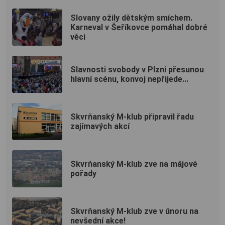
Slovany ožily dětským smíchem.
Karneval v Šeříkovce pomáhal dobré
věci
Slavnosti svobody v Plzni přesunou
hlavní scénu, konvoj nepřijede...
Skvrňanský M-klub připravil řadu
zajímavých akcí
Skvrňanský M-klub zve na májové
pořady
Skvrňanský M-klub zve v únoru na
nevšední akce!