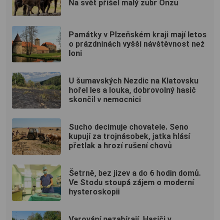
Na svět přišel malý zubr Onzu
Památky v Plzeňském kraji mají letos
o prázdninách vyšší návštěvnost než
loni
U šumavských Nezdic na Klatovsku
hořel les a louka, dobrovolný hasič
skončil v nemocnici
Sucho decimuje chovatele. Seno
kupují za trojnásobek, jatka hlásí
přetlak a hrozí rušení chovů
Šetrně, bez jizev a do 6 hodin domů.
Ve Stodu stoupá zájem o moderní
hysteroskopii
Varování nezabírají. Hasiči v