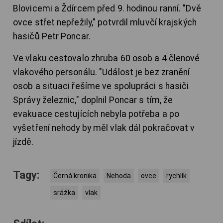
Blovicemi a Ždírcem před 9. hodinou ranní. "Dvě
ovce střet nepřežily," potvrdil mluvčí krajských
hasičů Petr Poncar.
Ve vlaku cestovalo zhruba 60 osob a 4 členové
vlakového personálu. "Událost je bez zranění
osob a situaci řešíme ve spolupráci s hasiči
Správy železnic," doplnil Poncar s tím, že
evakuace cestujících nebyla potřeba a po
vyšetření nehody by měl vlak dál pokračovat v
jízdě.
Tagy:
Černá kronika
Nehoda
ovce
rychlík
srážka
vlak