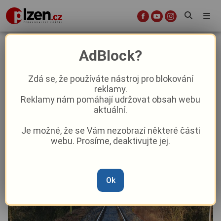
Rychlík na Plzeňsku najel do ovcí,
AdBlock?
zvířata srážku nepřežila
Zdá se, že používáte nástroj pro blokování
reklamy.
Aktuality
Krimi
Reklamy nám pomáhají udržovat obsah webu
aktuální.
Od
Marie Osvaldová
–
9. 12. 2025
|
11:06
Je možné, že se Vám nezobrazí některé části
webu. Prosíme, deaktivujte jej.
Ok