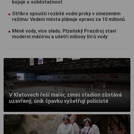
bojuje o soběstačnost
Stříbro spouští rozbité vodní prvky v omezeném
režimu: Vedení města plánuje opravu za 10 milionů
Méně vody, více sladu. Plzeňský Prazdroj staví
moderní máčírnu a ušetří miliony litrů vody
V Klatovech řeší malér, zimní stadion zůstává
uzavřený, únik čpavku vyšetřují policisté