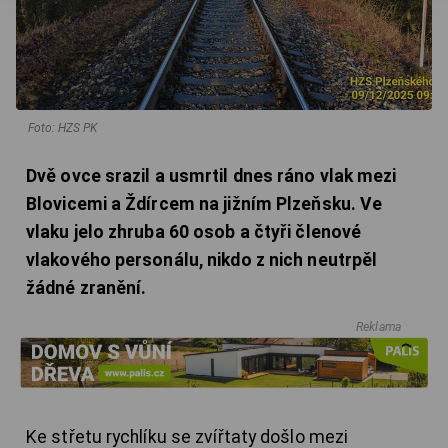
Foto: HZS PK
Dvě ovce srazil a usmrtil dnes ráno vlak mezi
Blovicemi a Ždírcem na jižním Plzeňsku. Ve
vlaku jelo zhruba 60 osob a čtyři členové
vlakového personálu, nikdo z nich neutrpěl
žádné zranění.
Reklama
Ke střetu rychlíku se zvířtaty došlo mezi