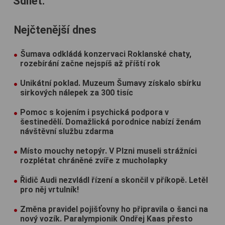
Sdílet:
Nejčtenější dnes
Šumava odkládá konzervaci Roklanské chaty,
rozebírání začne nejspíš až příští rok
Unikátní poklad. Muzeum Šumavy získalo sbírku
sirkových nálepek za 300 tisíc
Pomoc s kojením i psychická podpora v
šestinedělí. Domažlická porodnice nabízí ženám
návštěvní službu zdarma
Místo mouchy netopýr. V Plzni museli strážníci
rozplétat chráněné zvíře z mucholapky
Řidič Audi nezvládl řízení a skončil v příkopě. Letěl
pro něj vrtulník!
Změna pravidel pojišťovny ho připravila o šanci na
nový vozík. Paralympionik Ondřej Kaas přesto