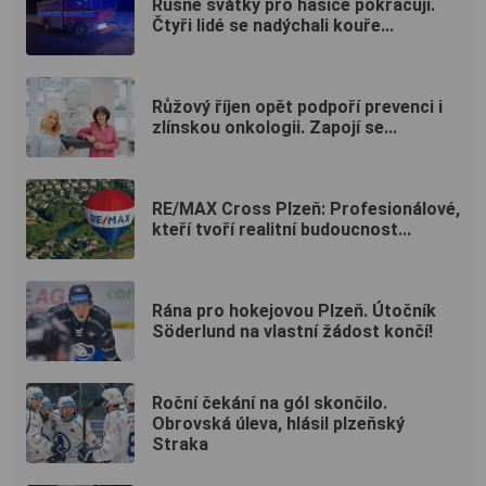
Rušné svátky pro hasiče pokračují.
Čtyři lidé se nadýchali kouře...
Růžový říjen opět podpoří prevenci i
zlínskou onkologii. Zapojí se...
RE/MAX Cross Plzeň: Profesionálové,
kteří tvoří realitní budoucnost...
Rána pro hokejovou Plzeň. Útočník
Söderlund na vlastní žádost končí!
Roční čekání na gól skončilo.
Obrovská úleva, hlásil plzeňský
Straka