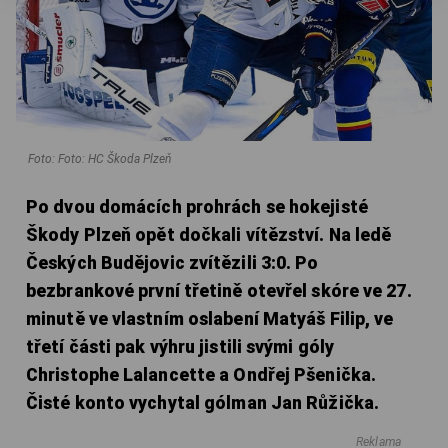
Foto: Foto: HC Škoda Plzeň
Po dvou domácích prohrách se hokejisté
Škody Plzeň opět dočkali vítězství. Na ledě
Českých Budějovic zvítězili 3:0. Po
bezbrankové první třetině otevřel skóre ve 27.
minutě ve vlastním oslabení Matyáš Filip, ve
třetí části pak výhru jistili svými góly
Christophe Lalancette a Ondřej Pšenička.
Čisté konto vychytal gólman Jan Růžička.
Reklama