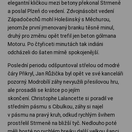
elegantní kličkou mezi betony překonal Strmeně
a poslal Plzeň do vedení. Zdvojnásobit vedení
Západočechů mohl Holešinský s Měchurou,
jenomže první jmenovaný branku těsně minul,
druhý pro změnu opět trefil jen beton gólmana
Motoru. Po čtyřiceti minutách tak indiáni
odcházeli do šaten mírně spokojenější.
Poslední periodu odšpuntoval střelou od modré
čáry Přikryl, Jan Růžička byl opět ve své kanceláři
pozorný. Modrobílí záhy nevyužili přesilovou hru,
ale prosadili se krátce po jejím
skončení. Christophe Lalancette si poradil ve
středním pásmu s Cibulkou, záhy si najel
v pásmu na pravý kruh, odkud rychlým švihem
prostřelil Strmeně na bližší tyč. Nedlouho poté
měli hosté po rychlém brejku další velkou šanci,