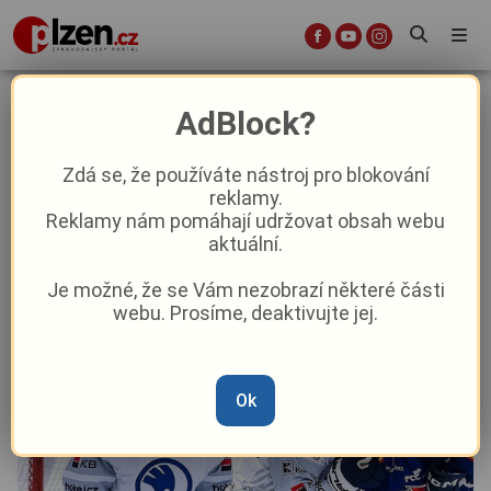
Růžička vychytal českobudějovické
AdBlock?
střelce, Plzeň odvezla z jihu Čech
tři body
Zdá se, že používáte nástroj pro blokování
reklamy.
Reklamy nám pomáhají udržovat obsah webu
Sport
Aktuálně
aktuální.
Je možné, že se Vám nezobrazí některé části
Od
Marie Osvaldová
–
19. 10. 2025
|
17:25
webu. Prosíme, deaktivujte jej.
Ok