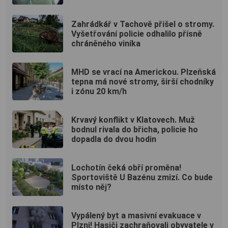
Zahrádkář v Tachově přišel o stromy.
Vyšetřování policie odhalilo přísně
chráněného viníka
MHD se vrací na Americkou. Plzeňská
tepna má nové stromy, širší chodníky
i zónu 20 km/h
Krvavý konflikt v Klatovech. Muž
bodnul rivala do břicha, policie ho
dopadla do dvou hodin
Lochotín čeká obří proměna!
Sportoviště U Bazénu zmizí. Co bude
místo něj?
Vypálený byt a masivní evakuace v
Plzni! Hasiči zachraňovali obyvatele v