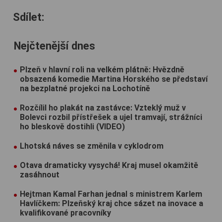
Sdílet:
Nejčtenější dnes
Plzeň v hlavní roli na velkém plátně: Hvězdně
obsazená komedie Martina Horského se představí
na bezplatné projekci na Lochotíně
Rozčílil ho plakát na zastávce: Vzteklý muž v
Bolevci rozbil přístřešek a ujel tramvají, strážníci
ho bleskově dostihli (VIDEO)
Lhotská náves se změnila v cyklodrom
Otava dramaticky vysychá! Kraj musel okamžitě
zasáhnout
Hejtman Kamal Farhan jednal s ministrem Karlem
Havlíčkem: Plzeňský kraj chce sázet na inovace a
kvalifikované pracovníky