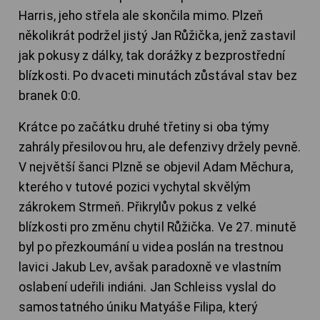
Harris, jeho střela ale skončila mimo. Plzeň
několikrát podržel jistý Jan Růžička, jenž zastavil
jak pokusy z dálky, tak dorážky z bezprostřední
blízkosti. Po dvaceti minutách zůstával stav bez
branek 0:0.
Krátce po začátku druhé třetiny si oba týmy
zahrály přesilovou hru, ale defenzivy držely pevně.
V největší šanci Plzně se objevil Adam Měchura,
kterého v tutové pozici vychytal skvělým
zákrokem Strmeň. Přikrylův pokus z velké
blízkosti pro změnu chytil Růžička. Ve 27. minutě
byl po přezkoumání u videa poslán na trestnou
lavici Jakub Lev, avšak paradoxně ve vlastním
oslabení udeřili indiáni. Jan Schleiss vyslal do
samostatného úniku Matyáše Filipa, který