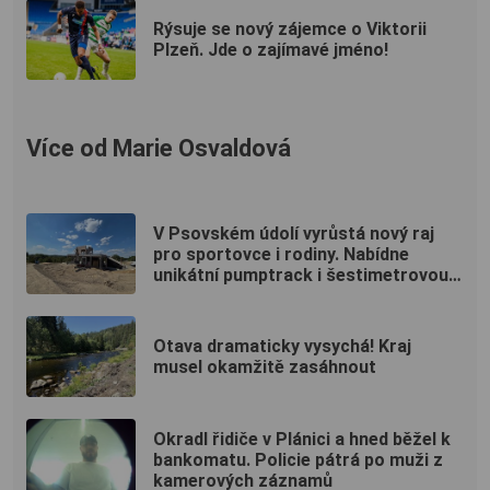
Rýsuje se nový zájemce o Viktorii
Plzeň. Jde o zajímavé jméno!
Více od Marie Osvaldová
V Psovském údolí vyrůstá nový raj
pro sportovce i rodiny. Nabídne
unikátní pumptrack i šestimetrovou
vyhlídku
Otava dramaticky vysychá! Kraj
musel okamžitě zasáhnout
Okradl řidiče v Plánici a hned běžel k
bankomatu. Policie pátrá po muži z
kamerových záznamů