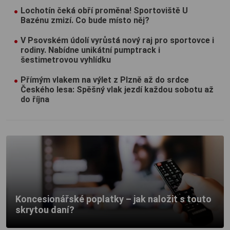
Lochotín čeká obří proměna! Sportoviště U
Bazénu zmizí. Co bude místo něj?
V Psovském údolí vyrůstá nový raj pro sportovce i
rodiny. Nabídne unikátní pumptrack i
šestimetrovou vyhlídku
Přímým vlakem na výlet z Plzně až do srdce
Českého lesa: Spěšný vlak jezdí každou sobotu až
do října
Koncesionářské poplatky – jak naložit s touto
skrytou daní?