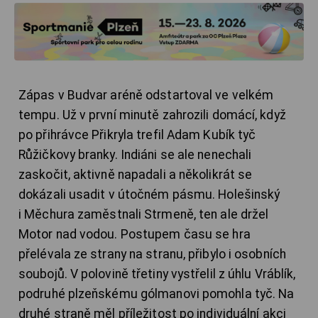
Zápas v Budvar aréně odstartoval ve velkém
tempu. Už v první minutě zahrozili domácí, když
po přihrávce Přikryla trefil Adam Kubík tyč
Růžičkovy branky. Indiáni se ale nenechali
zaskočit, aktivně napadali a několikrát se
dokázali usadit v útočném pásmu. Holešinský
i Měchura zaměstnali Strmeně, ten ale držel
Motor nad vodou. Postupem času se hra
přelévala ze strany na stranu, přibylo i osobních
soubojů. V polovině třetiny vystřelil z úhlu Vráblík,
podruhé plzeňskému gólmanovi pomohla tyč. Na
druhé straně měl příležitost po individuální akci