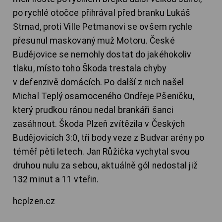
po rychlé otočce přihrával před branku Lukáš
Strnad, proti Ville Petmanovi se ovšem rychle
přesunul maskovaný muž Motoru. České
Budějovice se nemohly dostat do jakéhokoliv
tlaku, místo toho Škoda trestala chyby
v defenzivě domácích. Po další z nich našel
Michal Teplý osamoceného Ondřeje Pšeničku,
který prudkou ránou nedal brankáři šanci
zasáhnout. Škoda Plzeň zvítězila v Českých
Budějovicích 3:0, tři body veze z Budvar arény po
téměř pěti letech. Jan Růžička vychytal svou
druhou nulu za sebou, aktuálně gól nedostal již
132 minut a 11 vteřin.
hcplzen.cz