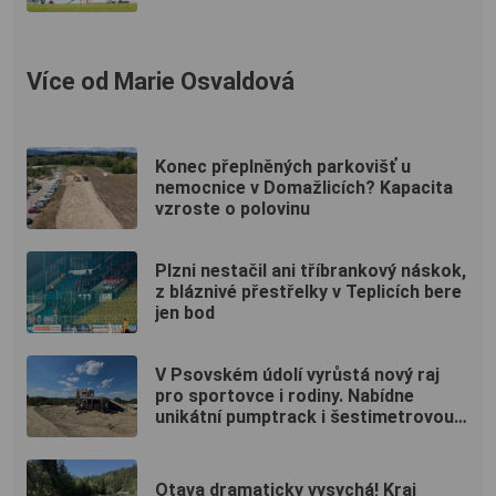
Více od Marie Osvaldová
Konec přeplněných parkovišť u
nemocnice v Domažlicích? Kapacita
vzroste o polovinu
Plzni nestačil ani tříbrankový náskok,
z bláznivé přestřelky v Teplicích bere
jen bod
V Psovském údolí vyrůstá nový raj
pro sportovce i rodiny. Nabídne
unikátní pumptrack i šestimetrovou
vyhlídku
Otava dramaticky vysychá! Kraj