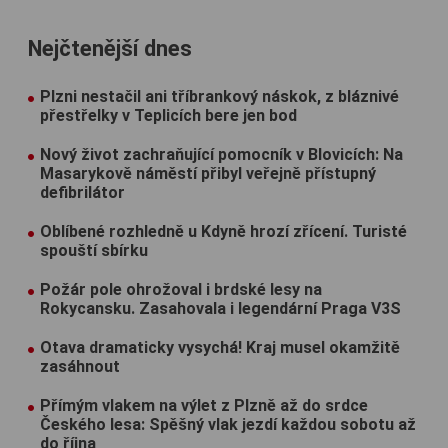
Nejčtenější dnes
Plzni nestačil ani tříbrankový náskok, z bláznivé
přestřelky v Teplicích bere jen bod
Nový život zachraňující pomocník v Blovicích: Na
Masarykově náměstí přibyl veřejně přístupný
defibrilátor
Oblíbené rozhledně u Kdyně hrozí zřícení. Turisté
spouští sbírku
Požár pole ohrožoval i brdské lesy na
Rokycansku. Zasahovala i legendární Praga V3S
Otava dramaticky vysychá! Kraj musel okamžitě
zasáhnout
Přímým vlakem na výlet z Plzně až do srdce
Českého lesa: Spěšný vlak jezdí každou sobotu až
do října