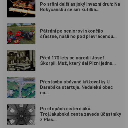
Po sršni další asijský invazní druh: Na
Rokycansku se šíří kutilka...
Pátrání po seniorovi skončilo
šťastně, našli ho pod převrácenou...
Před 170 lety se narodil Josef
Škorpil. Muž, který dal Plzni jednu...
Přestavba obávané křižovatky U
Darebáka startuje. Nedaleká obec
na...
Po stopách cisterciáků.
TrojJakubská cesta zavede účastníky
z Plas...