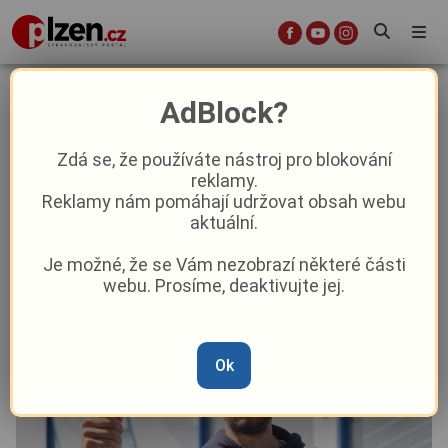
Původně neměl chytat, nakonec
AdBlock?
Růžička pomohl zdolat hvězdné
Pardubice
Zdá se, že používáte nástroj pro blokování
reklamy.
Reklamy nám pomáhají udržovat obsah webu
Sport
Aktuálně
aktuální.
Je možné, že se Vám nezobrazí některé části
Od
Marie Osvaldová
–
22. 9. 2025
|
07:17
webu. Prosíme, deaktivujte jej.
Ok