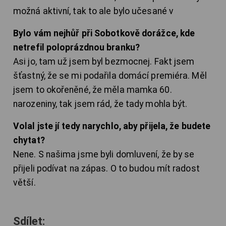
možná aktivní, tak to ale bylo učesané v
Bylo vám nejhůř při Sobotkově dorážce, kde
netrefil poloprázdnou branku?
Asi jo, tam už jsem byl bezmocnej. Fakt jsem
šťastný, že se mi podařila domácí premiéra. Měl
jsem to okořeněné, že měla mamka 60.
narozeniny, tak jsem rád, že tady mohla být.
Volal jste jí tedy narychlo, aby přijela, že budete
chytat?
Nene. S našima jsme byli domluvení, že by se
přijeli podívat na zápas. O to budou mít radost
větší.
Sdílet: