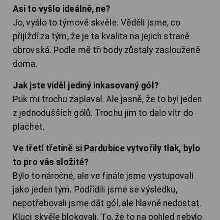
Asi to vyšlo ideálně, ne?
Jo, vyšlo to týmově skvěle. Věděli jsme, co
přijíždí za tým, že je ta kvalita na jejich straně
obrovská. Podle mě tři body zůstaly zaslouženě
doma.
Jak jste viděl jediný inkasovaný gól?
Puk mi trochu zaplaval. Ale jasně, že to byl jeden
z jednodušších gólů. Trochu jim to dalo vítr do
plachet.
Ve třetí třetině si Pardubice vytvořily tlak, bylo
to pro vás složité?
Bylo to náročné, ale ve finále jsme vystupovali
jako jeden tým. Podřídili jsme se výsledku,
nepotřebovali jsme dát gól, ale hlavně nedostat.
Kluci skvěle blokovali. To, že to na pohled nebylo