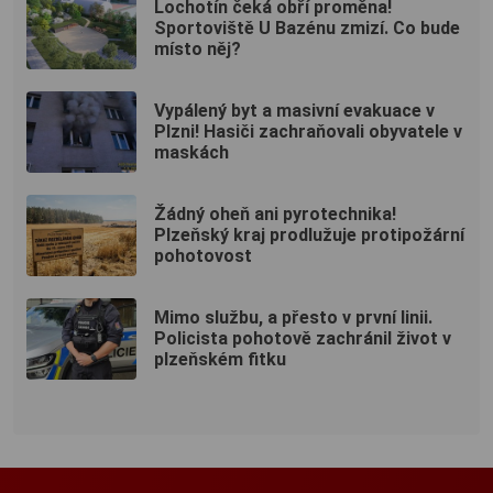
Lochotín čeká obří proměna!
Sportoviště U Bazénu zmizí. Co bude
místo něj?
Vypálený byt a masivní evakuace v
Plzni! Hasiči zachraňovali obyvatele v
maskách
Žádný oheň ani pyrotechnika!
Plzeňský kraj prodlužuje protipožární
pohotovost
Mimo službu, a přesto v první linii.
Policista pohotově zachránil život v
plzeňském fitku