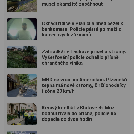
musel okamžitě zasáhnout
Okradl řidiče v Plánici a hned běžel k
bankomatu. Policie pátrá po muži z
kamerových záznamů
Zahrádkář v Tachově přišel o stromy.
Vyšetřování policie odhalilo přísně
chráněného viníka
MHD se vrací na Americkou. Plzeňská
tepna má nové stromy, širší chodníky
i zónu 20 km/h
Krvavý konflikt v Klatovech. Muž
bodnul rivala do břicha, policie ho
dopadla do dvou hodin