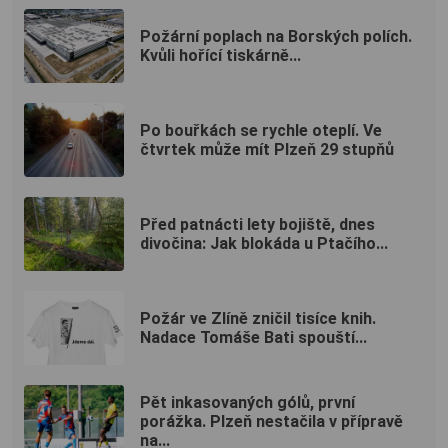
Požární poplach na Borských polích.
Kvůli hořící tiskárně...
Po bouřkách se rychle oteplí. Ve
čtvrtek může mít Plzeň 29 stupňů
Před patnácti lety bojiště, dnes
divočina: Jak blokáda u Ptačího...
Požár ve Zlíně zničil tisíce knih.
Nadace Tomáše Bati spouští...
Pět inkasovaných gólů, první
porážka. Plzeň nestačila v přípravě
na...