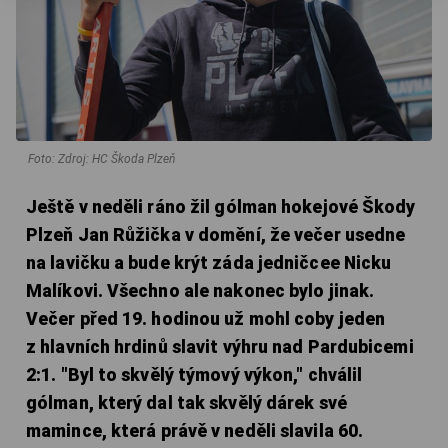
Foto: Zdroj: HC Škoda Plzeň
Ještě v neděli ráno žil gólman hokejové Škody
Plzeň Jan Růžička v domění, že večer usedne
na lavičku a bude krýt záda jedničcee Nicku
Malíkovi. Všechno ale nakonec bylo jinak.
Večer před 19. hodinou už mohl coby jeden
z hlavních hrdinů slavit výhru nad Pardubicemi
2:1. "Byl to skvělý týmový výkon," chválil
gólman, který dal tak skvělý dárek své
mamince, která právě v neděli slavila 60.