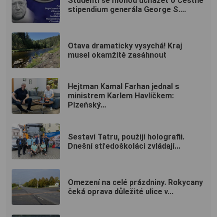
Studenti se mohou ucházet o Čestné
stipendium generála George S....
Otava dramaticky vysychá! Kraj
musel okamžitě zasáhnout
Hejtman Kamal Farhan jednal s
ministrem Karlem Havlíčkem:
Plzeňský...
Sestaví Tatru, použijí holografii.
Dnešní středoškoláci zvládají...
Omezení na celé prázdniny. Rokycany
čeká oprava důležité ulice v...