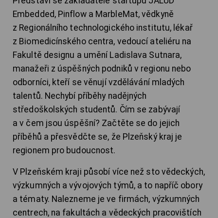
Představí se zakladatelé startupů JALUD
Embedded, Pinflow a MarbleMat, vědkyně
z Regionálního technologického institutu, lékař
z Biomedicínského centra, vedoucí ateliéru na
Fakultě designu a umění Ladislava Sutnara,
manažeři z úspěšných podniků v regionu nebo
odborníci, kteří se věnují vzdělávání mladých
talentů. Nechybí příběhy nadějných
středoškolských studentů. Čím se zabývají
a v čem jsou úspěšní? Začtěte se do jejich
příběhů a přesvědčte se, že Plzeňský kraj je
regionem pro budoucnost.
V Plzeňském kraji působí více než sto vědeckých,
výzkumných a vývojových týmů, a to napříč obory
a tématy. Nalezneme je ve firmách, výzkumných
centrech, na fakultách a vědeckých pracovištích