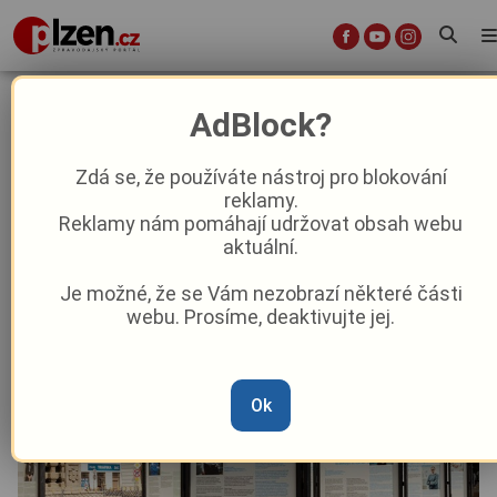
Putovní výstava ukazuje, že
AdBlock?
Plzeňský kraj je regionem pro
budoucnost
Zdá se, že používáte nástroj pro blokování
reklamy.
Reklamy nám pomáhají udržovat obsah webu
Aktuality
Z Plzně
aktuální.
Je možné, že se Vám nezobrazí některé části
Od
Anna Raková
–
30. 7. 2025
|
11:52
webu. Prosíme, deaktivujte jej.
Ok