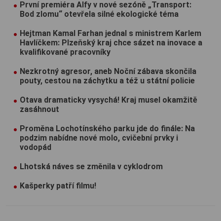
První premiéra Alfy v nové sezóně „Transport:
Bod zlomu“ otevřela silné ekologické téma
Hejtman Kamal Farhan jednal s ministrem Karlem
Havlíčkem: Plzeňský kraj chce sázet na inovace a
kvalifikované pracovníky
Nezkrotný agresor, aneb Noční zábava skončila
pouty, cestou na záchytku a též u státní policie
Otava dramaticky vysychá! Kraj musel okamžitě
zasáhnout
Proměna Lochotínského parku jde do finále: Na
podzim nabídne nové molo, cvičební prvky i
vodopád
Lhotská náves se změnila v cyklodrom
Kašperky patří filmu!