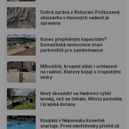
Dobrá zpráva z Rokycan: Poškozená
skluzavka v Husových sadech je
opravena
Konec přeplněným kapacitám?
Domažlická nemocnice staví
parkoviště pro zaměstnance
Mlhoviště, kropení silnic i ochlazení
na radnici. Klatovy bojují s tropickými
vedry
Nový akvadukt na Hadrovci vyšel
levněji, než se čekalo. Městu pomohla
i krajská dotace
Koupání v Nepomuku konečně
startuje. První návštěvníky přivítá už