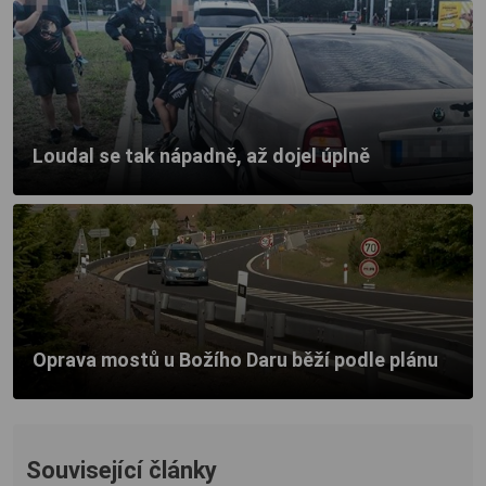
Loudal se tak nápadně, až dojel úplně
Oprava mostů u Božího Daru běží podle plánu
Související články