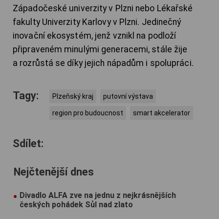
Západočeské univerzity v Plzni nebo Lékařské
fakulty Univerzity Karlovy v Plzni. Jedinečný
inovační ekosystém, jenž vznikl na podloží
připraveném minulými generacemi, stále žije
a rozrůstá se díky jejich nápadům i spolupráci.
Tagy:
Plzeňský kraj
putovní výstava
region pro budoucnost
smart akcelerator
Sdílet:
Nejčtenější dnes
Divadlo ALFA zve na jednu z nejkrásnějších
českých pohádek Sůl nad zlato