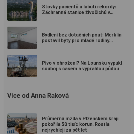
Stovky pacientů a labutí rekordy:
Záchranná stanice živočichů v...
Bydlení bez dotačních pout: Merklín
postavil byty pro mladé rodiny...
Pivo v ohrožení? Na Lounsku vypukl
souboj s časem a vyprahlou půdou
Více od Anna Raková
Průměrná mzda v Plzeňském kraji
pokořila 50 tisíc korun. Rostla
nejrychleji za pět let