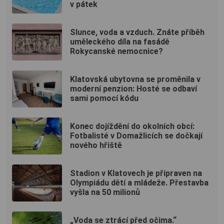
v pátek
Slunce, voda a vzduch. Znáte příběh
uměleckého díla na fasádě
Rokycanské nemocnice?
Klatovská ubytovna se proměnila v
moderní penzion: Hosté se odbaví
sami pomocí kódu
Konec dojíždění do okolních obcí:
Fotbalisté v Domažlicích se dočkají
nového hřiště
Stadion v Klatovech je připraven na
Olympiádu dětí a mládeže. Přestavba
vyšla na 50 milionů
„Voda se ztrácí před očima.“