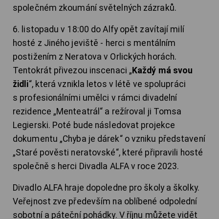
společném zkoumání světelných zázraků.
6. listopadu v 18:00 do Alfy opět zavítají milí
hosté z Jiného jeviště - herci s mentálním
postižením z Neratova v Orlických horách.
Tentokrát přivezou inscenaci „
Každý má svou
židli
“, která vznikla letos v létě ve spolupráci
s profesionálními umělci v rámci divadelní
rezidence „Menteatrál“ a režíroval ji Tomsa
Legierski. Poté bude následovat projekce
dokumentu „Chyba je dárek“ o vzniku představení
„Staré pověsti neratovské“, které připravili hosté
společně s herci Divadla ALFA v roce 2023.
Divadlo ALFA hraje dopoledne pro školy a školky.
Veřejnost zve především na oblíbené odpolední
sobotní a páteční pohádky. V říjnu můžete vidět