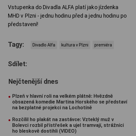
Vstupenka do Divadla ALFA platí jako jízdenka
MHD v Plzni - jednu hodinu před a jednu hodinu po
představení!
Tagy:
Divadlo Alfa
kultura v Plzni
premiéra
Sdílet:
Nejčtenější dnes
Plzeň v hlavní roli na velkém plátně: Hvězdně
obsazená komedie Martina Horského se představí
na bezplatné projekci na Lochotíně
Rozčílil ho plakát na zastávce: Vzteklý muž v
Bolevci rozbil přístřešek a ujel tramvají, strážníci
ho bleskově dostihli (VIDEO)