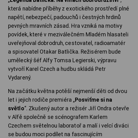
která nabídne příběhy z exotického prostředí plné
napětí, nebezpečí, padouchů i čestných hrdinů
pevných mravních zásad. Hra vzniká na motivy
povídek, které v meziválečném Mladém hlasateli
uveřejňoval dobrodruh, cestovatel, radioamatér
a spisovatel Otakar Batlička. Režisérem bude
umělecký šéf Alfy Tomsa Legierski, výpravu
vytvoří Karel Czech a hudbu skládá Petr
Vydarený.
Na začátku května potěší nejmenší děti od dvou
let i jejich rodiče premiéra „
Posviťme si na
světlo
“. Zkušený autor a režisér Jiří Ondra otevře
v Alfě společně se scénografem Karlem
Czechem světelnou laboratoř a malí i velcí diváci
se budou moci podílet na fascinujícím