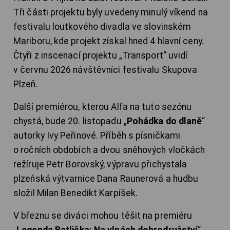
Tři části projektu byly uvedeny minulý víkend na
festivalu loutkového divadla ve slovinském
Mariboru, kde projekt získal hned 4 hlavní ceny.
Čtyři z inscenací projektu „Transport“ uvidí
v červnu 2026 návštěvníci festivalu Skupova
Plzeň.
Další premiérou, kterou Alfa na tuto sezónu
chystá, bude 20. listopadu „
Pohádka do dlaně
“
autorky Ivy Peřinové. Příběh s písničkami
o ročních obdobích a dvou sněhových vločkách
režíruje Petr Borovský, výpravu přichystala
plzeňská výtvarnice Dana Raunerová a hudbu
složil Milan Benedikt Karpíšek.
V březnu se diváci mohou těšit na premiéru
„
Legenda Batlička: Na vlnách dobrodružství
“,