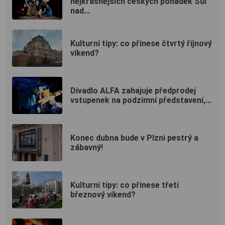
nejkrásnějších českých pohádek Sůl
nad...
Kulturní tipy: co přinese čtvrtý říjnový
víkend?
Divadlo ALFA zahajuje předprodej
vstupenek na podzimní představení,...
Konec dubna bude v Plzni pestrý a
zábavný!
Kulturní tipy: co přinese třetí
březnový víkend?