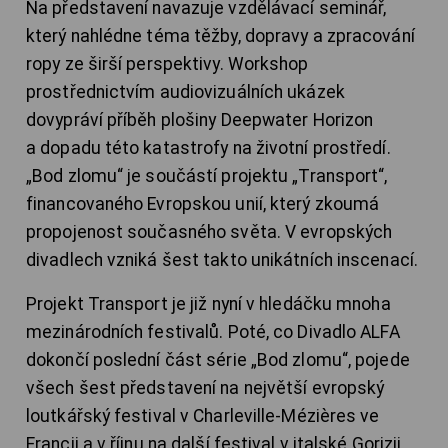
Na představení navazuje vzdělávací seminář,
který nahlédne téma těžby, dopravy a zpracování
ropy ze širší perspektivy. Workshop
prostřednictvím audiovizuálních ukázek
dovypráví příběh plošiny Deepwater Horizon
a dopadu této katastrofy na životní prostředí.
„Bod zlomu“ je součástí projektu „Transport“,
financovaného Evropskou unií, který zkoumá
propojenost současného světa. V evropských
divadlech vzniká šest takto unikátních inscenací.
Projekt Transport je již nyní v hledáčku mnoha
mezinárodních festivalů. Poté, co Divadlo ALFA
dokončí poslední část série „Bod zlomu“, pojede
všech šest představení na největší evropský
loutkářský festival v Charleville-Mézières ve
Francii a v říjnu na další festival v italské Gorizii.