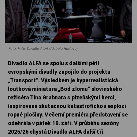
Foto: Foto: Divadlo ALFA (Alžběta Huclová)
Divadlo ALFA se spolu s dalšími pěti
evropskými divadly zapojilo do projektu
„Transport“. Výsledkem je hyperrealistická
loutková miniatura „Bod zlomu“ slovinského
režiséra Tina Grabnara s plzeňskými herci,
inspirovaná skutečnou katastrofickou explozí
ropné plošiny. Večerní premiéra představení se
odehrála v pátek 19. září. V průběhu sezóny
2025/26 chystá Divadlo ALFA další tři