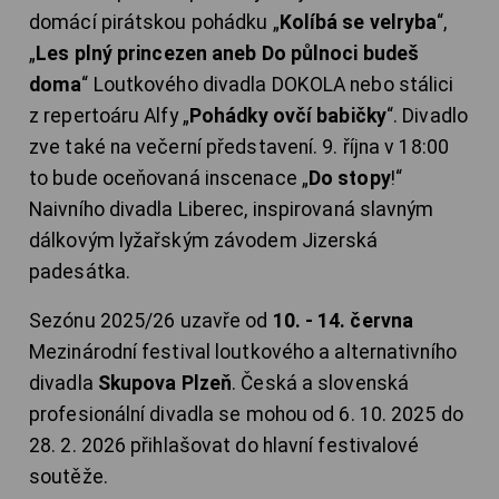
domácí pirátskou pohádku „
Kolíbá se velryba
“,
„
Les plný princezen aneb Do půlnoci budeš
doma
“ Loutkového divadla DOKOLA nebo stálici
z repertoáru Alfy „
Pohádky ovčí babičky
“. Divadlo
zve také na večerní představení. 9. října v 18:00
to bude oceňovaná inscenace „
Do stopy
!“
Naivního divadla Liberec, inspirovaná slavným
dálkovým lyžařským závodem Jizerská
padesátka.
Sezónu 2025/26 uzavře od
10. - 14. června
Mezinárodní festival loutkového a alternativního
divadla
Skupova Plzeň
. Česká a slovenská
profesionální divadla se mohou od 6. 10. 2025 do
28. 2. 2026 přihlašovat do hlavní festivalové
soutěže.