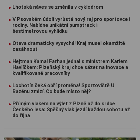
Lhotská náves se změnila v cyklodrom
V Psovském údolí vyrůstá nový raj pro sportovce i
rodiny. Nabídne unikátní pumptrack i
šestimetrovou vyhlídku
Otava dramaticky vysychá! Kraj musel okamžitě
zasáhnout
Hejtman Kamal Farhan jednal s ministrem Karlem
Havlíčkem: Plzeňský kraj chce sázet na inovace a
kvalifikované pracovníky
Lochotín čeká obří proměna! Sportoviště U
Bazénu zmizí. Co bude místo něj?
Přímým vlakem na výlet z Plzně až do srdce
Českého lesa: Spěšný vlak jezdí každou sobotu až
do října