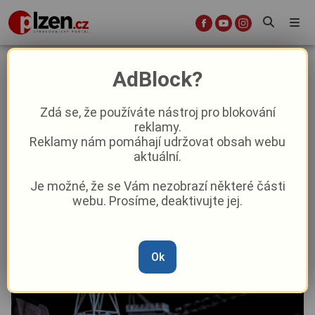
První premiéra Alfy v nové sezóně
AdBlock?
„Transport: Bod zlomu“ otevřela
silné ekologické téma
Zdá se, že používáte nástroj pro blokování
reklamy.
Reklamy nám pomáhají udržovat obsah webu
Aktuality
Kultura
Aktuálně
Z Plzně
aktuální.
Je možné, že se Vám nezobrazí některé části
Od
Peggy Kýrová
–
22. 9. 2025
|
15:22
webu. Prosíme, deaktivujte jej.
Ok