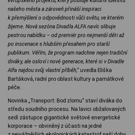
evropského projektu, který posiluje kulturní identitu
našeho města a zároveň přináší inspiraci
k přemýšlení o odpovědnosti vůči světu, ve kterém
žijeme. Nová sezóna Divadla ALFA navíc slibuje
pestrou nabídku – od premiér pro nejmenší děti až
po inscenace s hlubším přesahem pro starší
publikum. Věřím, že program nadchne nejen tradiční
diváky, ale osloví i nové generace, které si v Divadle
Alfa najdou svůj vlastní příběh,
“ uvedla Eliška
Bartáková, radní pro oblast kultury a památkové
péče.
Novinka „Transport: Bod zlomu“ staví diváka do
středu soudního procesu. Na lavici obžalovaných
sedí zástupce gigantické světové energetické
korporace – obviněný z účasti na jedné
z nejvážnějších ekologických katastrof naší doby.