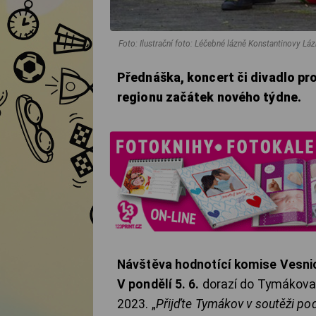
Foto: Ilustrační foto: Léčebné lázně Konstantinovy Lázn
Přednáška, koncert či divadlo pro
regionu začátek nového týdne.
Návštěva hodnotící komise Vesni
V pondělí 5. 6.
dorazí do Tymákova 
2023. „
Přijďte Tymákov v soutěži po