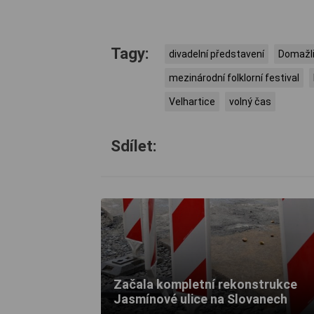
Tagy:
divadelní představení
Domažl
mezinárodní folklorní festival
Velhartice
volný čas
Sdílet:
Začala kompletní rekonstrukce
Jasmínové ulice na Slovanech