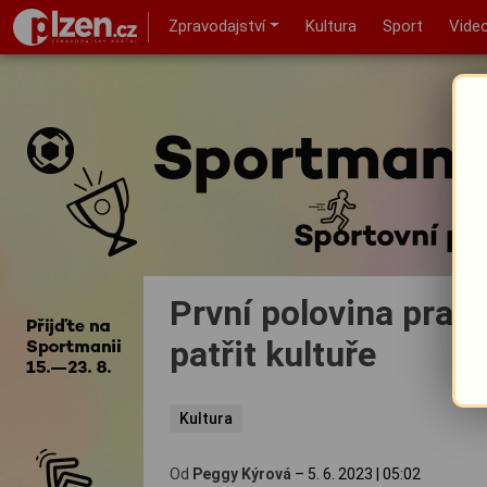
Zpravodajství
Kultura
Sport
Vide
První polovina prac
patřit kultuře
Kultura
Od
Peggy Kýrová
–
5. 6. 2023
|
05:02