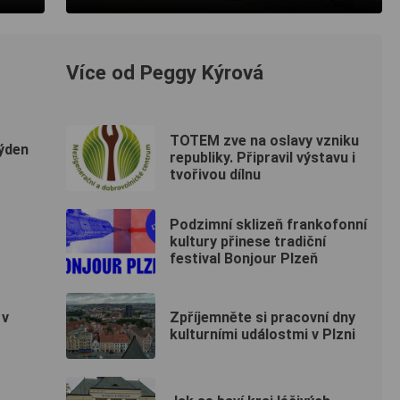
Více od Peggy Kýrová
TOTEM zve na oslavy vzniku
týden
republiky. Připravil výstavu i
tvořivou dílnu
Podzimní sklizeň frankofonní
kultury přinese tradiční
festival Bonjour Plzeň
 v
Zpříjemněte si pracovní dny
kulturními událostmi v Plzni