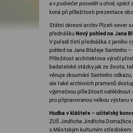
a v podvečer posedět u ohně, opéct s
koná při příležitosti prezentace ob
Státní okresní archiv Plzeň-sever 
přednášku
Nový pohled na Jana Bl
V pořadí třetí přednáška z jarního
pohled na Jana Blažeje Santiniho –
Příležitost architektova výročí při
badatelské otázky jak ze života, t
věnuje zkoumání Santiniho odkazu, 
ale také archivních pramenů dostu
výjimečnou příležitostí nahlédnout
pro připravovanou velkou výstavu 
Hudba v klášteře – učitelský konc
ZUŠ Jindřicha Jindřicha Domažlice p
s Městským kulturním střediskem