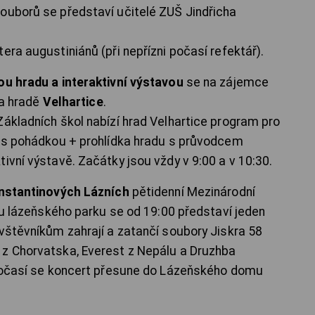
ouborů se představí učitelé ZUŠ Jindřicha
era augustiniánů (při nepřízni počasí refektář).
ou hradu a interaktivní výstavou
se na zájemce
a hradě
Velhartice
.
Základních škol nabízí hrad Velhartice program pro
o s pohádkou + prohlídka hradu s průvodcem
ivní výstavě. Začátky jsou vždy v 9:00 a v 10:30.
nstantinových Lázních
pětidenní Mezinárodní
tru lázeňského parku se od 19:00 představí jeden
ávštěvníkům zahrají a zatančí soubory Jiskra 58
 z Chorvatska, Everest z Nepálu a Druzhba
o počasí se koncert přesune do Lázeňského domu