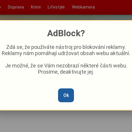
o
Doprava
Krimi
Lifestyle
Webkamera
AdBlock?
Zdá se, že používáte nástroj pro blokování reklamy.
Reklamy nám pomáhají udržovat obsah webu aktuální.
Je možné, že se Vám nezobrazí některé části webu.
Prosíme, deaktivujte jej.
ovního týdne bude v regionu
Ok