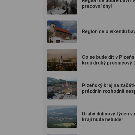
Region se dobře baví i v
pracovní dny!
Region se o víkendu bav
Co se bude dít v Plzeň
kraji druhý prosincový 
Plzeňský kraj na začát
prázdnin rozhodně nesp
Druhý dubnový týden v
kraji nuda nebude!