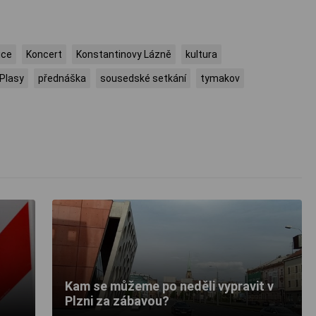
ice
Koncert
Konstantinovy Lázně
kultura
Plasy
přednáška
sousedské setkání
tymakov
Kam se můžeme po neděli vypravit v
Plzni za zábavou?