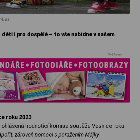
ě, a.s.
 děti i pro dospělé – to vše nabídne v našem
Reklama
ce roku 2023
ohlášená hodnotící komise soutěže Vesnice roku
dpořit, zároveň pomoci s poražením Májky