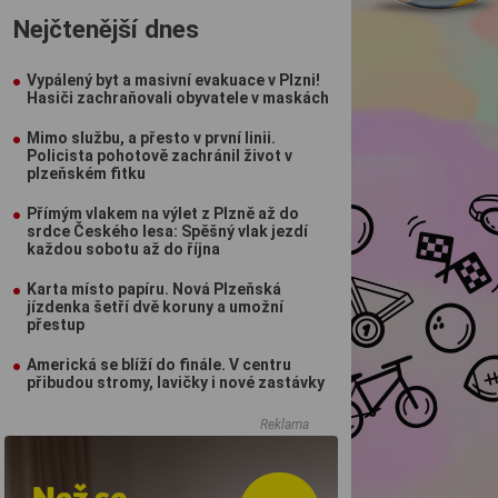
Nejčtenější dnes
Vypálený byt a masivní evakuace v Plzni!
Hasiči zachraňovali obyvatele v maskách
Mimo službu, a přesto v první linii.
Policista pohotově zachránil život v
plzeňském fitku
Přímým vlakem na výlet z Plzně až do
srdce Českého lesa: Spěšný vlak jezdí
každou sobotu až do října
Karta místo papíru. Nová Plzeňská
jízdenka šetří dvě koruny a umožní
přestup
Americká se blíží do finále. V centru
přibudou stromy, lavičky i nové zastávky
Reklama