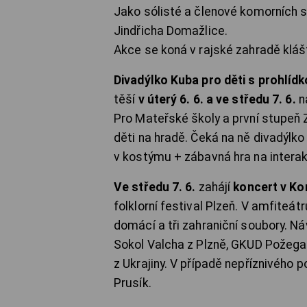
Jako sólisté a členové komorních s
Jindřicha Domažlice.
Akce se koná v rajské zahradě klášt
Divadýlko Kuba pro děti s prohlídk
těší
v úterý 6. 6. a ve středu 7. 6.
n
Pro Mateřské školy a první stupeň 
děti na hradě. Čeká na ně divadýlk
v kostýmu + zábavná hra na interakt
Ve středu 7. 6.
zahájí
koncert v Ko
folklorní festival Plzeň. V amfiteá
domácí a tři zahraniční soubory. N
Sokol Valcha z Plzně, GKUD Požega
z Ukrajiny. V případě nepříznivéh
Prusík.