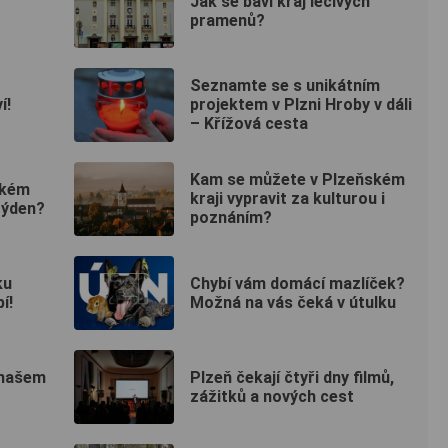
Jak se baví kraj léčivých
pramenů?
Seznamte se s unikátním
í!
projektem v Plzni Hroby v dáli
– Křížová cesta
Kam se můžete v Plzeňském
ském
kraji vypravit za kulturou i
týden?
poznáním?
ku
Chybí vám domácí mazlíček?
í!
Možná na vás čeká v útulku
 našem
Plzeň čekají čtyři dny filmů,
zážitků a nových cest