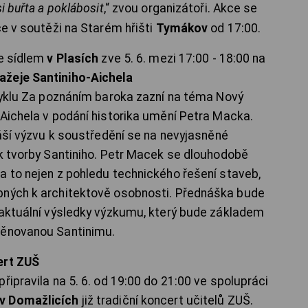
i buřta a poklábosit
,“ zvou organizátoři. Akce se
ce v soutěži na Starém hřišti
Tymákov
od 17:00.
se sídlem
v Plasích
zve 5. 6. mezi 17:00 - 18:00 na
ažeje Santiniho-Aichela
 cyklu Za poznáním baroka zazní na téma Nový
 Aichela v podání historika umění Petra Macka.
náší výzvu k soustředění se na nevyjasněné
ak tvorby Santiniho. Petr Macek se dlouhodobě
a to nejen z pohledu technického řešení staveb,
pných k architektově osobnosti. Přednáška bude
 aktuální výsledky výzkumu, který bude základem
věnovanou Santinimu.
ert ZUŠ
řipravila na 5. 6. od 19:00 do 21:00 ve spolupráci
v Domažlicích
již tradiční koncert učitelů ZUŠ.